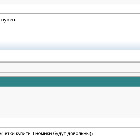
 нужен.
.04.2023
нфетки купить. Гномики будут довольны))