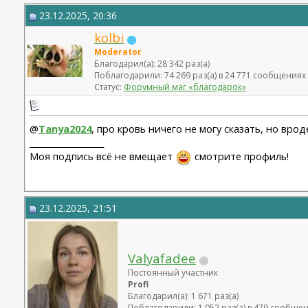
23.12.2025, 20:36
kolbi
Moderator
Благодарил(а): 28 342 раз(а)
Поблагодарили: 74 269 раз(а) в 24 771 сообщениях
Статус:
Форумный маг «благодарок»
@
Tanya2024
, про кровь ничего не могу сказать, но вро
__________________
Моя подпись всё не вмещает
смотрите профиль!
23.12.2025, 21:51
Valyafadee
Постоянный участник
Profi
Благодарил(а): 1 671 раз(а)
Поблагодарили: 1 052 раз(а) в 479 сообще