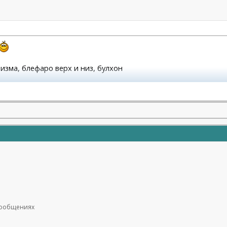
атизма, блефаро верх и низ, булхон
молодости и красоты)
 сообщениях