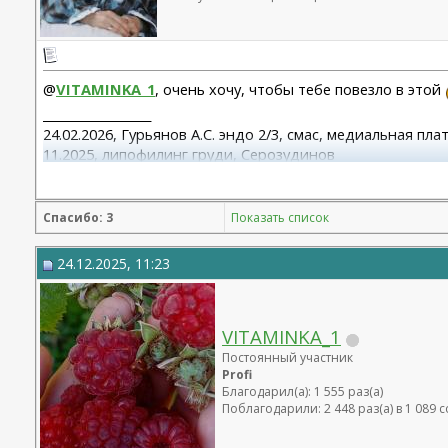
@
VITAMINKA_1
, очень хочу, чтобы тебе повезло в этой
__________________
24.02.2026, Гурьянов А.С. эндо 2/3, смас, медиальная пл
11.2025, липофилинг груди, Серозудинов
10.2024, 425 Motiva demi, Серозудинов
08.2015, allergan 240, 255. Аврамович А.Г., Клиника СЛ (
Спасибо: 3
Показать список
24.12.2025, 11:23
VITAMINKA_1
Постоянный участник
Profi
Благодарил(а): 1 555 раз(а)
Поблагодарили: 2 448 раз(а) в 1 089