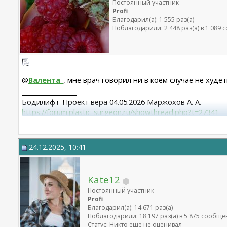
Постоянный участник
Profi
Благодарил(а): 1 555 раз(а)
Поблагодарили: 2 448 раз(а) в 1 089
@
Валента_
, мне врач говорил ни в коем случае не худе
__________________
Бодилифт-Проект вера 04.05.2026 Маржохов А. А.
https://forum.plastic-surgeon.ru/showthread.php?t=27341
Грудь - ментор 325 сс+ высокий профиль.База 11,5 от 06
Липосакция подбородка 18.12.2023
24.12.2025, 10:41
Kate12
Постоянный участник
Profi
Благодарил(а): 14 671 раз(а)
Поблагодарили: 18 197 раз(а) в 5 875 сообщ
Статус: Никто еще не оценивал