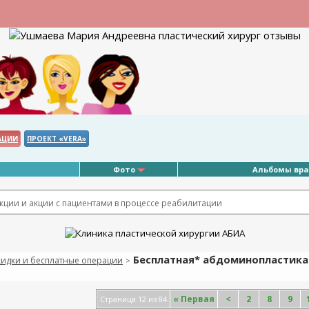
АЦИИ
ПРОЕКТ «VERA»
Фото
Альбомы вр
ции и акции с пациентами в процессе реабилитации
Бесплатная* абдоминопластика 
кидки и бесплатные операции
>
«
Первая
<
2
8
9
Страница 12 из 84