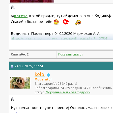
@
Kate12
, в этой врядли, тут абдомино, а мне бодилифт
Спасибо большое тебе
__________________
Бодилифт-Проект вера 04.05.2026 Маржохов А. А.
https://forum.plastic-surgeon.ru/showthread.php?t=27341
Грудь - ментор 325 сс+ высокий профиль.База 11,5 от 06
Липосакция подбородка 18.12.2023
Спасибо: 2
Показать список
24.12.2025, 11:24
kolbi
Moderator
Благодарил(а): 28 342 раз(а)
Поблагодарили: 74 269 раз(а) в 24 771 сообщениях
Статус:
Форумный маг «благодарок»
Ну шампанское то уже на месте) Осталось маленькие ко