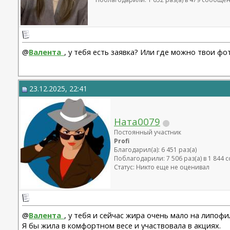
@
Валента_
, у тебя есть заявка? Или где можно твои ф
23.12.2025, 22:41
Ната0079
Постоянный участник
Profi
Благодарил(а): 6 451 раз(а)
Поблагодарили: 7 506 раз(а) в 1 844
Статус: Никто еще не оценивал
@
Валента_
, у тебя и сейчас жира очень мало на липофи
Я бы жила в комфортном весе и участвовала в акциях.