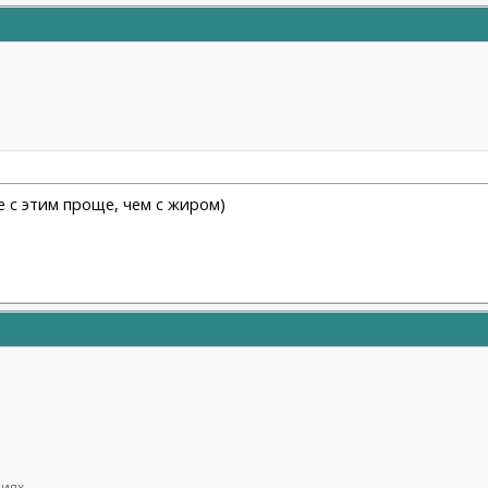
де с этим проще, чем с жиром)
ниях