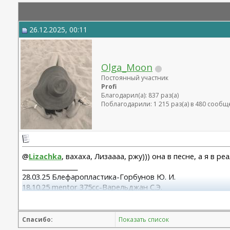
26.12.2025, 00:11
Olga_Moon
Постоянный участник
Profi
Благодарил(а): 837 раз(а)
Поблагодарили: 1 215 раз(а) в 480 сооб
@
Lizachka
, вахаха, Лизаааа, ржу))) она в песне, а я в 
__________________
28.03.25 Блефаропластика-Горбунов Ю. И.
18.10.25 mentor 375cc-Варельджан С.Э.
Спасибо:
Показать список