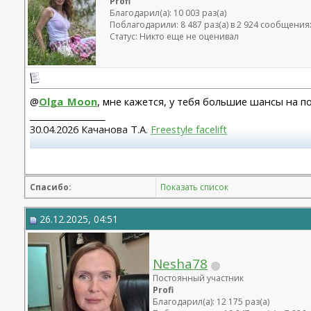
Profi
Благодарил(а): 10 003 раз(а)
Поблагодарили: 8 487 раз(а) в 2 924 сообщения
Статус: Никто еще не оценивал
@
Olga_Moon
, мне кажется, у тебя большие шансы на п
__________________
30.04.2026 Качанова Т.А.
Freestyle facelift
Абдомино 23.12.14 Козеличкин А.В. 04.06.2025 Подтяжка 
Спасибо:
Показать список
26.12.2025, 04:51
Nesha78
Постоянный участник
Profi
Благодарил(а): 12 175 раз(а)