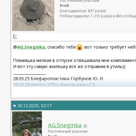
Постоянный участник
Profi
Благодарил(а): 837 раз(а)
Поблагодарили: 1 215 раз(а) в 480 сооб
@
AG.Sneginka
, спасибо тебе
вот только требует неб
Племяшка мелкая в отпуске отвешивала мне комплимент
И вот эту самую жилешку все же отправим в утиль))
__________________
28.03.25 Блефаропластика-Горбунов Ю. И.
18.10.25 mentor 375cc-Варельджан С.Э.
26.12.2025, 02:17
AG.Sneginka
Постоянный участник