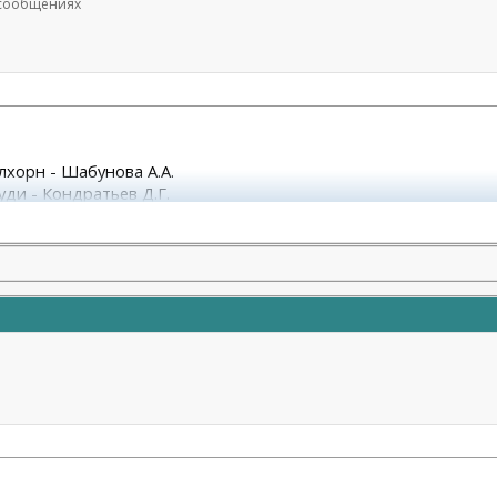
6 сообщениях
улхорн - Шабунова А.А.
уди - Кондратьев Д.Г.
М.А.