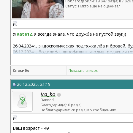
Поблагодарили: 19 847 раз(а) в 7 82
Статус: Никто еще не оценивал
@
Kate12
, я всегда знала, что дружба не пустой звук))
__________________
26.04.2024г., эндоскопическая подтяжка лба и бровей, б
06.12.2024г., бодилифт, липофилинг ягодиц, редукция гр
22.09.2025г. брахио пластика+торсопластика - Бабикова 
06.01.2026г. феморо пластика+липо ног - Бабикова М.А.
Спасибо:
Показать список
26.12.2025, 21:19
ira_ko
Banned
Благодарил(а): 0 раз(а)
Поблагодарили: 28 раз(а) в 5 сообщениях
Ваш возраст - 49