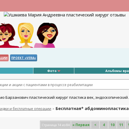
АЦИИ
ПРОЕКТ «VERA»
Фото
Альбомы вр
ции и акции с пациентами в процессе реабилитации
Бесплатная* абдоминопластика 
кидки и бесплатные операции
>
«
Первая
<
4
10
11
Страница 14 из 84