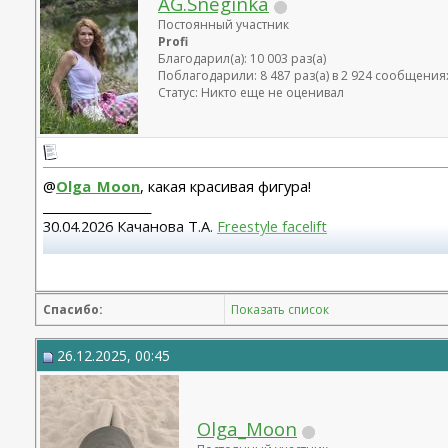
AG.Sneginka
Постоянный участник
Profi
Благодарил(а): 10 003 раз(а)
Поблагодарили: 8 487 раз(а) в 2 924 сообщения
Статус: Никто еще не оценивал
@
Olga_Moon
, какая красивая фигура!
__________________
30.04.2026 Качанова Т.А.
Freestyle facelift
Абдомино 23.12.14 Козеличкин А.В. 04.06.2025 Подтяжка 
Спасибо:
Показать список
26.12.2025, 00:45
Olga_Moon