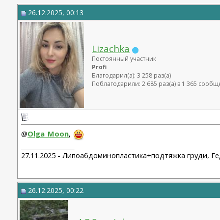
26.12.2025, 00:13
Lizachka
Постоянный участник
Profi
Благодарил(а): 3 258 раз(а)
Поблагодарили: 2 685 раз(а) в 1 365 сооб
@
Olga_Moon
,
__________________
27.11.2025 - Липоабдоминопластика+подтяжка груди, Ге
26.12.2025, 00:22