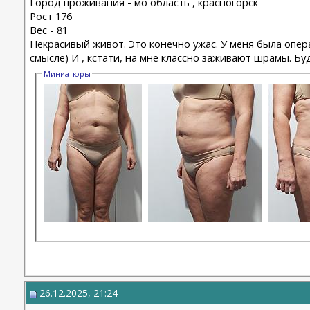
Город проживания - мо область , красногорск
Рост 176
Вес - 81
Некрасивый живот. Это конечно ужас. У меня была опера
смысле) И , кстати, на мне классно заживают шрамы. Б
Миниатюры
26.12.2025, 21:24