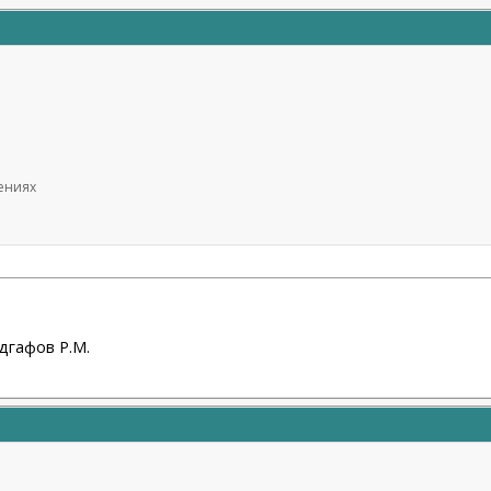
щениях
дгафов Р.М.