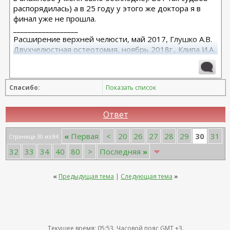
распорядилась) а в 25 году у этого же доктора я в
финал уже не прошла.
__________________
Расширение верхней челюсти, май 2017, Глушко А.В.
Двухчелюстная остеотомия, ноябрь 2018г., Клипа И.А.
Маммопластика (подтяжка без имплантов с редукцией
1 груди), июль 2024, Дубовик А.В.
Спасибо:
Показать список
Ответ
30
«
Первая
<
20
26
27
28
29
31
Страница 30 из 84
32
33
34
40
80
>
Последняя
»
«
Предыдущая тема
|
Следующая тема
»
Текущее время:
05:53
. Часовой пояс GMT +3.