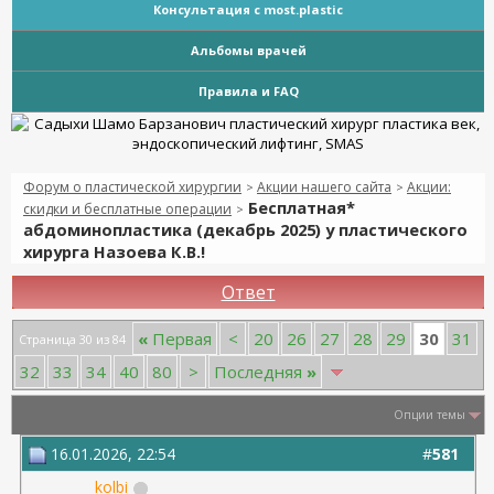
Консультация с most.plastic
Альбомы врачей
Правила и FAQ
Форум о пластической хирургии
Акции нашего сайта
Акции:
>
>
Бесплатная*
скидки и бесплатные операции
>
абдоминопластика (декабрь 2025) у пластического
хирурга Назоева К.В.!
Ответ
30
«
Первая
<
20
26
27
28
29
31
Страница 30 из 84
32
33
34
40
80
>
Последняя
»
Опции темы
16.01.2026, 22:54
#
581
kolbi