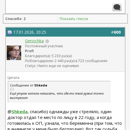
Спасибо: 2
Показать список
17.01.2026, 20:25
#
600
Genochka
Постоянный участник
Profi
Благодарил(а): 5 233 раз(а)
Поблагодарили: 2 440 раз(а) в 723 сообщениях
Статус: Никто еще не оценивал
Цитата:
Сообщение от
Shkeda
Ещё утром хотела написать, что где-то твоё ружьё точно
выстрелит
@
Shkeda
, спасибо) однажды уже стреляло, один
доктор отдал 1е место по лицу в 22 году, а когда
готовилась к ОП, узнала, что беременна (при том, что
в анамнезе у меня было бесплодие). Вот так судьба