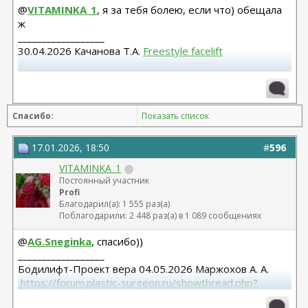
@
VITAMINKA_1
, я за тебя болею, если что) обещала
ж
__________________
30.04.2026 Качанова Т.А.
Freestyle facelift
Абдомино 23.12.14 Козеличкин А.В. 04.06.2025
Подтяжка груди Осин М.А.
Спасибо:
Показать список
17.01.2026, 18:50
#
596
VITAMINKA_1
Постоянный участник
Profi
Благодарил(а): 1 555 раз(а)
Поблагодарили: 2 448 раз(а) в 1 089 сообщениях
@
AG.Sneginka
, спасибо))
__________________
Бодилифт-Проект вера 04.05.2026 Маржохов А. А.
 https://forum.plastic-surgeon.ru/showthread.php?
t=27341 