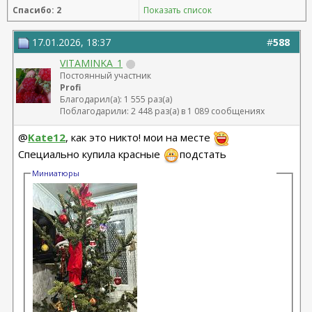
Спасибо: 2
Показать список
17.01.2026, 18:37
#
588
VITAMINKA_1
Постоянный участник
Profi
Благодарил(а): 1 555 раз(а)
Поблагодарили: 2 448 раз(а) в 1 089 сообщениях
@
Kate12
, как это никто! мои на месте
Специально купила красные
подстать
Миниатюры