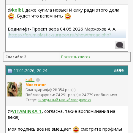
@
kolbi
, даже купила новые! И ёлку ради этого дела
. Будет что вспомнить
__________________
Бодилифт-Проект вера 04.05.2026 Маржохов А. А.
 https://forum.plastic-surgeon.ru/showthread.php?
t=27341 
Грудь - ментор 325 сс+ высокий профиль.База 11,5 от
06.04.2023
Спасибо: 2
Показать список
Липосакция подбородка 18.12.2023
17.01.2026, 20:24
#
599
kolbi
Moderator
Благодарил(а): 28 354 раз(а)
Поблагодарили: 74 291 раз(а) в 24 779 сообщениях
Статус:
Форумный маг «благодарок»
@
VITAMINKA_1
, согласна, такие воспоминания на
века!)
__________________
Моя подпись всё не вмещает
смотрите профиль!