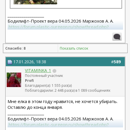
__________________
Бодилифт-Проект вера 04.05.2026 Маржохов А. А.
 https://forum.plastic-surgeon.ru/showthread.php?
t=27341 
Грудь - ментор 325 сс+ высокий профиль.База 11,5 от
06.04.2023
Спасибо: 8
Показать список
Липосакция подбородка 18.12.2023
17.01.2026, 18:38
#
589
VITAMINKA_1
Постоянный участник
Profi
Благодарил(а): 1 555 раз(а)
Поблагодарили: 2 448 раз(а) в 1 089 сообщениях
Мне елка в этом году нравится, не хочется убирать.
Оставлю до конца января.
__________________
Бодилифт-Проект вера 04.05.2026 Маржохов А. А.
 https://forum.plastic-surgeon.ru/showthread.php?