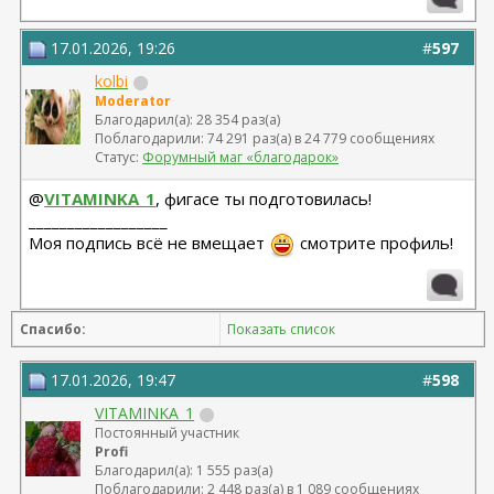
Грудь - ментор 325 сс+ высокий профиль.База 11,5 от
06.04.2023
Липосакция подбородка 18.12.2023
17.01.2026, 19:26
#
597
kolbi
Moderator
Благодарил(а): 28 354 раз(а)
Поблагодарили: 74 291 раз(а) в 24 779 сообщениях
Статус:
Форумный маг «благодарок»
@
VITAMINKA_1
, фигасе ты подготовилась!
__________________
Моя подпись всё не вмещает
смотрите профиль!
Спасибо:
Показать список
17.01.2026, 19:47
#
598
VITAMINKA_1
Постоянный участник
Profi
Благодарил(а): 1 555 раз(а)
Поблагодарили: 2 448 раз(а) в 1 089 сообщениях