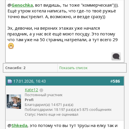
@
Genochka
, вот видишь, ты тоже "коммерческая"))).
Ещё утром хотела написать, что где-то твоё ружьё
точно выстрелит. А, возможно, и везде сразу))
Эх, девочки, на верхних этажах уже начался
праздник, а у нас всё ещё моют посуду. Это потому
что там уже на 50 страниц натрепали, а тут всего 29
Спасибо: 2
Показать список
17.01.2026, 16:43
#
586
Kate12
Постоянный участник
Profi
Благодарил(а): 14 671 раз(а)
Поблагодарили: 18 197 раз(а) в 5 875 сообщениях
Статус: Никто еще не оценивал
@
Shkeda
, это потому что вы тут трусы на елку так и