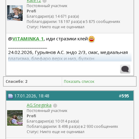
Kate12
Постоянный участник
Profi
Благодарил(а): 14 671 раз(а)
Поблагодарили: 18 197 раз(а) в 5 875 сообщениях
Статус: Никто еще не оценивал
@
VITAMINKA_1
, иди стразики клей
__________________
24.02.2026, Гурьянов А.С. эндо 2/3, смас, медиальная
платизма, блефаро верх и низ, булхон
11.2025, липофилинг груди, Серозудинов
10.2024, 425 Motiva demi, Серозудинов
08.2015, allergan 240, 255. Аврамович А.Г., Клиника СЛ
Спасибо: 2
Показать список
(молодости и красоты)
17.01.2026, 18:48
#
595
AG.Sneginka
Постоянный участник
Profi
Благодарил(а): 10 014 раз(а)
Поблагодарили: 8 498 раз(а) в 2 930 сообщениях
Статус: Никто еще не оценивал