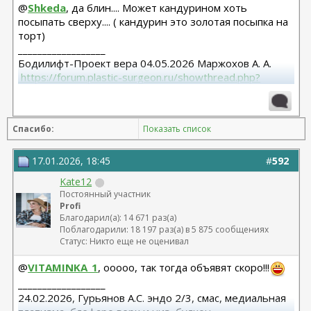
@
Shkeda
, да блин.... Может кандурином хоть
посыпать сверху.... ( кандурин это золотая посыпка на
торт)
__________________
Бодилифт-Проект вера 04.05.2026 Маржохов А. А.
 https://forum.plastic-surgeon.ru/showthread.php?
t=27341 
Грудь - ментор 325 сс+ высокий профиль.База 11,5 от
06.04.2023
Спасибо:
Показать список
Липосакция подбородка 18.12.2023
17.01.2026, 18:45
#
592
Kate12
Постоянный участник
Profi
Благодарил(а): 14 671 раз(а)
Поблагодарили: 18 197 раз(а) в 5 875 сообщениях
Статус: Никто еще не оценивал
@
VITAMINKA_1
, ооооо, так тогда объявят скоро!!!
__________________
24.02.2026, Гурьянов А.С. эндо 2/3, смас, медиальная