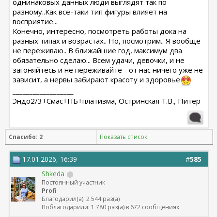
однинаковых данных люди выглядят так по
разному..Как всё-таки тип фигуры влияет на
восприятие...
Конечно, интересно, посмотреть работы дока на
разных типах и возрастах.. Но, посмотрим.. Я вообще
не переживаю.. В ближайшие год, максимум два
обязательно сделаю... Всем удачи, девочки, и не
загоняйтесь и не переживайте - от нас ничего уже не
зависит, а нервы забирают красоту и здоровье
__________________
Эндо2/3+Смас+НБ+платизма, Остринская Т.В., Питер
Спасибо: 2
Показать список
17.01.2026, 16:39
#
585
Shkeda
Постоянный участник
Profi
Благодарил(а): 2 544 раз(а)
Поблагодарили: 1 780 раз(а) в 672 сообщениях