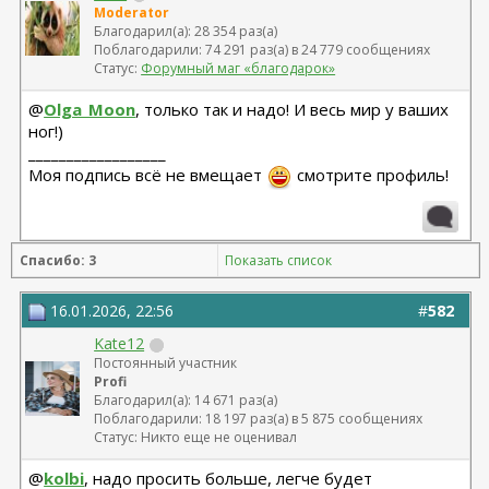
Moderator
Благодарил(а): 28 354 раз(а)
Поблагодарили: 74 291 раз(а) в 24 779 сообщениях
Статус:
Форумный маг «благодарок»
@
Olga_Moon
, только так и надо! И весь мир у ваших
ног!)
__________________
Моя подпись всё не вмещает
смотрите профиль!
Спасибо: 3
Показать список
16.01.2026, 22:56
#
582
Kate12
Постоянный участник
Profi
Благодарил(а): 14 671 раз(а)
Поблагодарили: 18 197 раз(а) в 5 875 сообщениях
Статус: Никто еще не оценивал
@
kolbi
, надо просить больше, легче будет