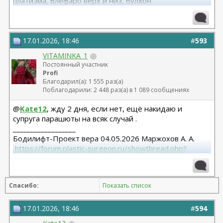
платизма, блефаро верх и низ, булхон
11.2025, липофилинг груди, Серозудинов
10.2024, 425 Motiva demi, Серозудинов
08.2015, allergan 240, 255. Аврамович А.Г., Клиника СЛ
(молодости и красоты)
17.01.2026, 18:46
#
593
VITAMINKA_1
Постоянный участник
Profi
Благодарил(а): 1 555 раз(а)
Поблагодарили: 2 448 раз(а) в 1 089 сообщениях
@
Kate12
, жду 2 дня, если нет, ещё накидаю и
супруга парашюты на всяк случай .
__________________
Бодилифт-Проект вера 04.05.2026 Маржохов А. А.
 https://forum.plastic-surgeon.ru/showthread.php?
t=27341 
Грудь - ментор 325 сс+ высокий профиль.База 11,5 от
06.04.2023
Спасибо:
Показать список
Липосакция подбородка 18.12.2023
17.01.2026, 18:46
#
594