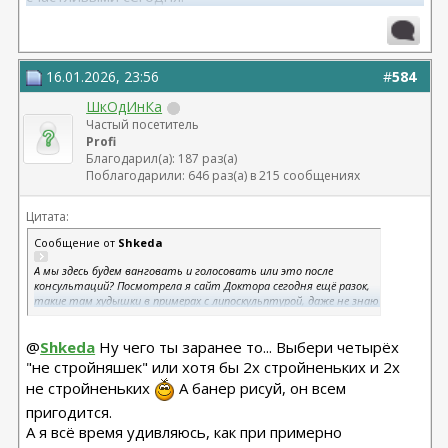
16.01.2026, 23:56
#
584
ШкОдИнКа
Частый посетитель
Profi
Благодарил(а): 187 раз(а)
Поблагодарили: 646 раз(а) в 215 сообщениях
Цитата:
Сообщение от
Shkeda
А мы здесь будем ванговать и голосовать или это после
консультаций? Посмотрела я сайт Доктора сегодня ещё разок,
такие там худышки в примерах с липоскульптурой, даже не знаю
прям,что у них там ещё и откуда липосачили. В общем, я
решила заранее проиграть, пока нет ПМС, чтобы потом не
@
Shkeda
Ну чего ты заранее то... Выбери четырёх
расстраиваться
Выбрала четверку стройняшек, одна из
"не стройняшек" или хотя бы 2х стройненьких и 2х
которых,кмк, пройдет по красной дорожке. А я пойду рисовать
красной на белой стене большой баннер "Надо меньше жрать"
не стройненьких
А банер рисуй, он всем
пригодится.
А я всё время удивляюсь, как при примерно