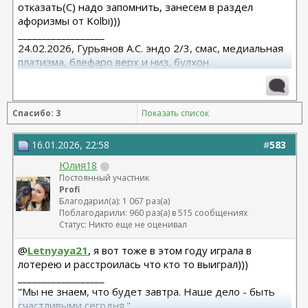
отказать(С) надо запомнить, занесем в раздел
афоризмы от Kolbi)))
__________________
24.02.2026, Гурьянов А.С. эндо 2/3, смас, медиальная
платизма, блефаро верх и низ, булхон
11.2025, липофилинг груди, Серозудинов
10.2024, 425 Motiva demi, Серозудинов
08.2015, allergan 240, 255. Аврамович А.Г., Клиника СЛ
Спасибо: 3
Показать список
(молодости и красоты)
16.01.2026, 22:58
#
583
Юлия18
Постоянный участник
Profi
Благодарил(а): 1 067 раз(а)
Поблагодарили: 960 раз(а) в 515 сообщениях
Статус: Никто еще не оценивал
@
Letnyaya21
, я вот тоже в этом году играла в
лотерею и расстроилась что кто то выиграл)))
__________________
"Мы не знаем, что будет завтра. Наше дело - быть
счастливыми сегодня."