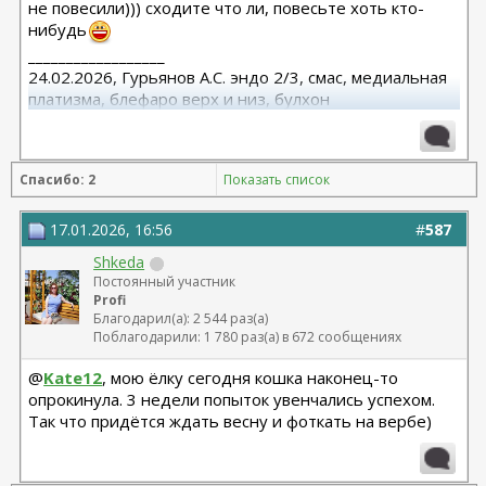
не повесили))) сходите что ли, повесьте хоть кто-
нибудь
__________________
24.02.2026, Гурьянов А.С. эндо 2/3, смас, медиальная
платизма, блефаро верх и низ, булхон
11.2025, липофилинг груди, Серозудинов
10.2024, 425 Motiva demi, Серозудинов
08.2015, allergan 240, 255. Аврамович А.Г., Клиника СЛ
Спасибо: 2
Показать список
(молодости и красоты)
17.01.2026, 16:56
#
587
Shkeda
Постоянный участник
Profi
Благодарил(а): 2 544 раз(а)
Поблагодарили: 1 780 раз(а) в 672 сообщениях
@
Kate12
, мою ёлку сегодня кошка наконец-то
опрокинула. 3 недели попыток увенчались успехом.
Так что придётся ждать весну и фоткать на вербе)