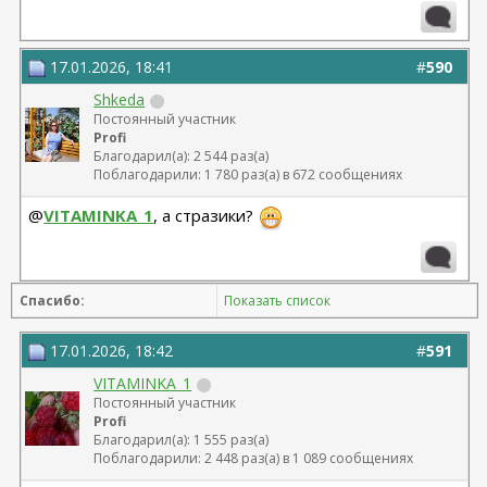
t=27341 
Грудь - ментор 325 сс+ высокий профиль.База 11,5 от
06.04.2023
Липосакция подбородка 18.12.2023
17.01.2026, 18:41
#
590
Shkeda
Постоянный участник
Profi
Благодарил(а): 2 544 раз(а)
Поблагодарили: 1 780 раз(а) в 672 сообщениях
@
VITAMINKA_1
, а стразики?
Спасибо:
Показать список
17.01.2026, 18:42
#
591
VITAMINKA_1
Постоянный участник
Profi
Благодарил(а): 1 555 раз(а)
Поблагодарили: 2 448 раз(а) в 1 089 сообщениях