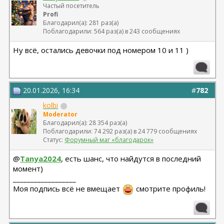
Частый посетитель
Profi
Благодарил(а): 281 раз(а)
Поблагодарили: 564 раз(а) в 243 сообщениях
Ну всё, остались девочки под номером 10 и 11 )
20.01.2026, 16:34
#
782
kolbi
Moderator
Благодарил(а): 28 354 раз(а)
Поблагодарили: 74 292 раз(а) в 24 779 сообщениях
Статус:
Форумный маг «благодарок»
@
Tanya2024
, есть шанс, что найдутся в последний
момент)
__________________
Моя подпись всё не вмещает
смотрите профиль!