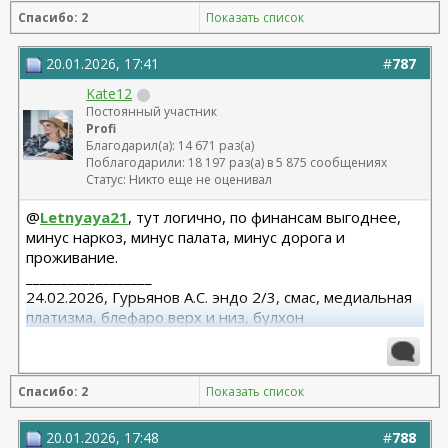
Спасибо: 2
Показать список
20.01.2026, 17:41
#
787
Kate12
Постоянный участник
Profi
Благодарил(а): 14 671 раз(а)
Поблагодарили: 18 197 раз(а) в 5 875 сообщениях
Статус: Никто еще не оценивал
@
Letnyaya21
, тут логично, по финансам выгоднее,
минус наркоз, минус палата, минус дорога и
проживание.
__________________
24.02.2026, Гурьянов А.С. эндо 2/3, смас, медиальная
платизма, блефаро верх и низ, булхон
11.2025, липофилинг груди, Серозудинов
10.2024, 425 Motiva demi, Серозудинов
08.2015, allergan 240, 255. Аврамович А.Г., Клиника СЛ
Спасибо: 2
Показать список
(молодости и красоты)
20.01.2026, 17:48
#
788