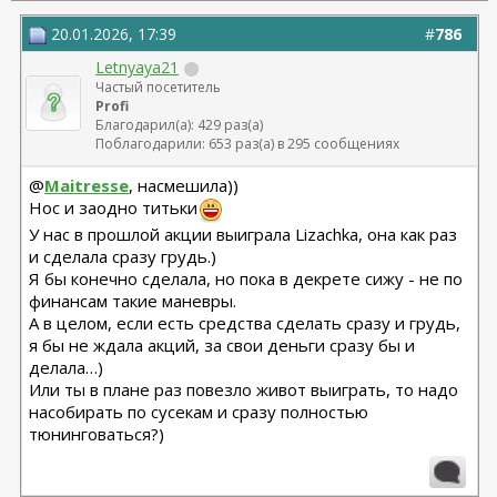
20.01.2026, 17:39
#
786
Letnyaya21
Частый посетитель
Profi
Благодарил(а): 429 раз(а)
Поблагодарили: 653 раз(а) в 295 сообщениях
@
Maitresse
, насмешила))
Нос и заодно титьки
У нас в прошлой акции выиграла Lizachka, она как раз
и сделала сразу грудь.)
Я бы конечно сделала, но пока в декрете сижу - не по
финансам такие маневры.
А в целом, если есть средства сделать сразу и грудь,
я бы не ждала акций, за свои деньги сразу бы и
делала…)
Или ты в плане раз повезло живот выиграть, то надо
насобирать по сусекам и сразу полностью
тюнинговаться?)