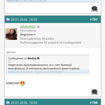
Ирицян О.М. 04.12.2025
Расширенная абдоминопластика + липосакция 360 +
липофилинг средней трети лица Назоев К.В.
22.04.2026
20.01.2026, 18:05
#
797
aitutunina
Посетитель
Beginner+
Благодарил(а): 96 раз(а)
Поблагодарили: 81 раз(а) в 34 сообщениях
Цитата:
Сообщение от
Nesha78
Скорее всего перестраховыются, т.к. нет должной
квалификации. В комплексах увеличивается время наркоза.
Нагрузка на доктора. Нагрузка на пациента.
По мне так комплексом намного проще все делать. 2 дважды
делала комплекс и все хорошо прошло))
классно!
20.01.2026, 18:06
#
798