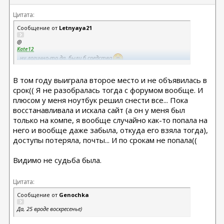
Цитата:
Сообщение от
Letnyaya21
@
Kate12
, ну логично-то да, были б средства
@
aitutunina
В том году выиграла второе место и не объявилась в
, как профукала?
срок(( Я не разобралась тогда с форумом вообще. И
плюсом у меня ноутбук решил снести все... Пока
восстанавливала и искала сайт (а он у меня был
только на компе, я вообще случайно как-то попала на
него и вообще даже забыла, откуда его взяла тогда),
доступы потеряла, почты... И по срокам не попала((
Видимо не судьба была.
Цитата:
Сообщение от
Genochka
Да, 25 вроде воскресенье)