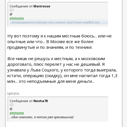
Сообщение от
Maitresse
@
aitutunina
, отказываются потому что знают свой темп каждой опи.
Наркоз должен дать лимитирован по времени, иначе нагрузка
большая. Но многие хирурги такой комплекс делают, почему
Ну вот поэтому я к нашим местным боюсь... или не
нет.
опытные или что... В Москве все же более
продвинутые и по знаниям, и по технике.
Все никак не решусь к местным, а к московским
дороговато, плюс перелет у нас не дешевый. Я
узнавала у Льва Соцкого, у которого тогда выиграла,
кстати, операцию (скидку), он мне насчитал тогда 1,3
млн... это неподъемные для меня деньги...
Цитата:
Сообщение от
Nesha78
@
aitutunina
, один комплекс, а потом уже красавишна))