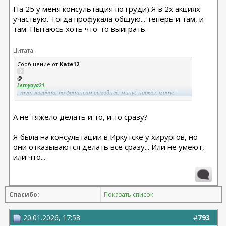
На 25 у меня консультация по груди) Я в 2х акциях
участвую. Тогда профукала общую... теперь и там, и
там. Пытаюсь хоть что-то выиграть.
Цитата:
Сообщение от
Kate12
@
Letnyaya21
, тут логично, по финансам выгоднее, минус наркоз, минус
палата, минус дорога и проживание.
А не тяжело делать и то, и то сразу?
Я была на консультации в Иркутске у хирургов, но
они отказываются делать все сразу... Или не умеют,
или что...
Спасибо:
Показать список
20.01.2026, 17:58
#
793