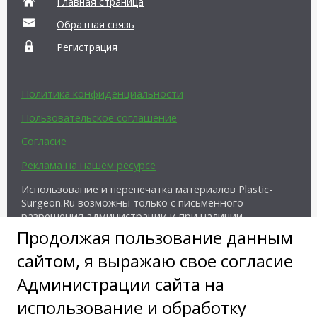
Главная страница
Обратная связь
Регистрация
Политика конфиденциальности
Пользовательское соглашение
Согласие
Реклама на нашем ресурсе
Использование и перепечатка материалов Plastic-
Surgeon.Ru возможны только с письменного
разрешения администрации и при наличии
активной ссылки на источник.
Продолжая пользование данным
сайтом, я выражаю свое согласие
Администрации сайта на
использование и обработку