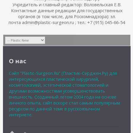
Учредитель и главный редактор: Воловельская Е.В.
Контактные данные редакции для государственных
органов (в том числе, для Роскомнадзора): эл.
почта admin@plastic-surgeon.ru ; тел.: +7 (915) 045-66-54
О нас
Сайт “Plastic-Surgeon.Ru” (Пластик-Серджен.Ру) для
интересующихся пластической хирургией,
косметологией, эстетической стоматологией и
другими возможностями усовершенствовать
внешность. Созданный летом 2004 года на основе
личного опыта, сайт вскоре стал самым популярным
ресурсом по данной теме в русскоязычном
интернете.