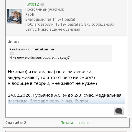
Kate12
Постоянный участник
Profi
Благодарил(а): 14 671 раз(а)
Поблагодарили: 18 197 раз(а) в 5 875 сообщениях
Статус: Никто еще не оценивал
Цитата:
Сообщение от
aitutunina
А не тяжело делать и то, и то сразу?
Не знаю) я не делала) но если девочки
выдерживают, то я то от чего не смогу?)
Я вообще в теории, мне живот не нужен)
__________________
24.02.2026, Гурьянов А.С. эндо 2/3, смас, медиальная
платизма, блефаро верх и низ, булхон
11.2025, липофилинг груди, Серозудинов
10.2024, 425 Motiva demi, Серозудинов
08.2015, allergan 240, 255. Аврамович А.Г., Клиника СЛ
Спасибо: 2
Показать список
(молодости и красоты)