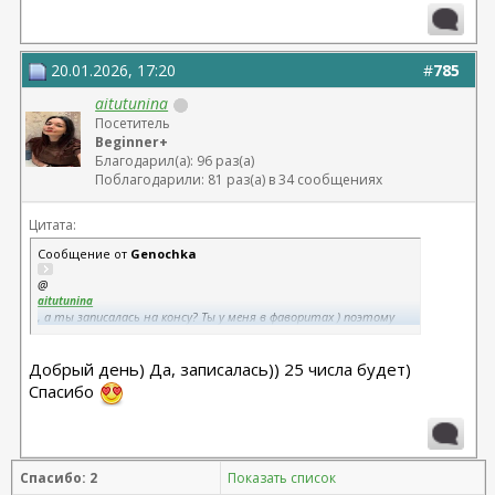
20.01.2026, 17:20
#
785
aitutunina
Посетитель
Beginner+
Благодарил(а): 96 раз(а)
Поблагодарили: 81 раз(а) в 34 сообщениях
Цитата:
Сообщение от
Genochka
@
aitutunina
, а ты записалась на консу? Ты у меня в фаворитах ) поэтому
подглядываю немного)
Добрый день) Да, записалась)) 25 числа будет)
Спасибо
Спасибо: 2
Показать список