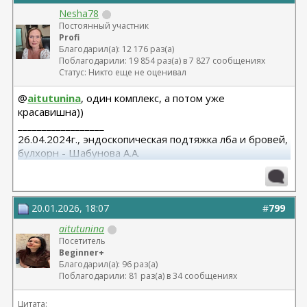
Nesha78
Постоянный участник
Profi
Благодарил(а): 12 176 раз(а)
Поблагодарили: 19 854 раз(а) в 7 827 сообщениях
Статус: Никто еще не оценивал
@
aitutunina
, один комплекс, а потом уже
красавишна))
__________________
26.04.2024г., эндоскопическая подтяжка лба и бровей,
булхорн - Шабунова А.А.
06.12.2024г., бодилифт, липофилинг ягодиц, редукция
груди - Кондратьев Д.Г.
22.09.2025г. брахио пластика+торсопластика -
Бабикова М.А.
20.01.2026, 18:07
#
799
06.01.2026г. феморо пластика+липо ног - Бабикова
aitutunina
М.А.
Посетитель
Beginner+
Благодарил(а): 96 раз(а)
Поблагодарили: 81 раз(а) в 34 сообщениях
Цитата: