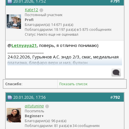
20.01.2026, 17:52
#
791
Kate12
Постоянный участник
Profi
Благодарил(а): 14 671 раз(а)
Поблагодарили: 18 197 раз(а) в 5 875 сообщениях
Статус: Никто еще не оценивал
@
Letnyaya21
, поверь, я отлично понимаю)
__________________
24.02.2026, Гурьянов А.С. эндо 2/3, смас, медиальная
платизма, блефаро верх и низ, булхон
11.2025, липофилинг груди, Серозудинов
10.2024, 425 Motiva demi, Серозудинов
08.2015, allergan 240, 255. Аврамович А.Г., Клиника СЛ
Спасибо:
Показать список
(молодости и красоты)
20.01.2026, 17:56
#
792
aitutunina
Посетитель
Beginner+
Благодарил(а): 96 раз(а)
Поблагодарили: 81 раз(а) в 34 сообщениях