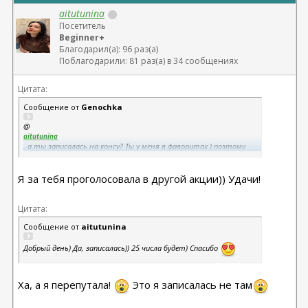
aitutunina
Посетитель
Beginner+
Благодарил(а): 96 раз(а)
Поблагодарили: 81 раз(а) в 34 сообщениях
Цитата:
Сообщение от
Genochka
@
aitutunina
, а ты записалась на консу? Ты у меня в фаворитах ) поэтому
подглядываю немного)
Я за тебя проголосовала в другой акции)) Удачи!
Цитата:
Сообщение от
aitutunina
Добрый день) Да, записалась)) 25 числа будет) Спасибо
Ха, а я перепутала!
Это я записалась не там