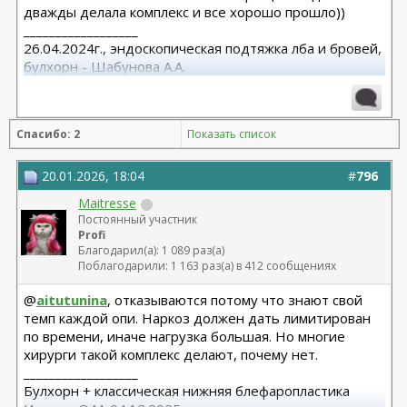
дважды делала комплекс и все хорошо прошло))
__________________
26.04.2024г., эндоскопическая подтяжка лба и бровей,
булхорн - Шабунова А.А.
06.12.2024г., бодилифт, липофилинг ягодиц, редукция
груди - Кондратьев Д.Г.
22.09.2025г. брахио пластика+торсопластика -
Спасибо: 2
Показать список
Бабикова М.А.
06.01.2026г. феморо пластика+липо ног - Бабикова
М.А.
20.01.2026, 18:04
#
796
Maitresse
Постоянный участник
Profi
Благодарил(а): 1 089 раз(а)
Поблагодарили: 1 163 раз(а) в 412 сообщениях
@
aitutunina
, отказываются потому что знают свой
темп каждой опи. Наркоз должен дать лимитирован
по времени, иначе нагрузка большая. Но многие
хирурги такой комплекс делают, почему нет.
__________________
Булхорн + классическая нижняя блефаропластика