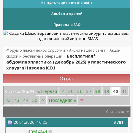
Консультация с most.plastic
Альбомы врачей
Правила и FAQ
Форум о пластической хирургии
Акции нашего сайта
Акции:
>
>
Бесплатная*
скидки и бесплатные операции
>
абдоминопластика (декабрь 2025) у пластического
хирурга Назоева К.В.!
Ответ
40
«
Первая
<
30
36
37
38
39
41
Страница 40 из 84
42
43
44
50
>
Последняя
»
Опции темы
20.01.2026, 16:25
#
781
Tanya2024