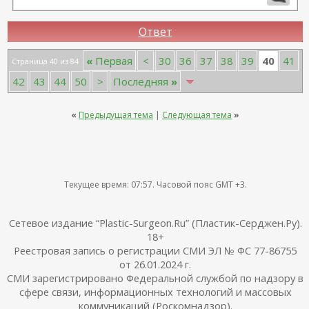
Ответ
40
«
Первая
<
30
36
37
38
39
41
Страница 40 из 84
42
43
44
50
>
Последняя
»
«
Предыдущая тема
|
Следующая тема
»
Текущее время:
07:57
. Часовой пояс GMT +3.
Сетевое издание “Plastic-Surgeon.Ru” (Пластик-Серджен.Ру).
18+
Реестровая запись о регистрации СМИ ЭЛ № ФС 77-86755
от 26.01.2024 г.
СМИ зарегистрировано Федеральной службой по надзору в
сфере связи, информационных технологий и массовых
коммуникаций (Роскомнадзор).