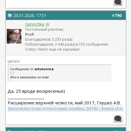
20.01.2026, 17:51
#
790
Genochka
Постоянный участник
Profi
Благодарил(а): 5 233 раз(а)
Поблагодарили: 2 440 раз(а) в 723 сообщениях
Статус: Никто еще не оценивал
Цитата:
Сообщение от
aitutunina
Это я записалась не там
Да, 25 вроде воскресенье)
__________________
Расширение верхней челюсти, май 2017, Глушко А.В.
Двухчелюстная остеотомия, ноябрь 2018г., Клипа И.А.
Маммопластика (подтяжка без имплантов с редукцией
1 груди), июль 2024, Дубовик А.В.