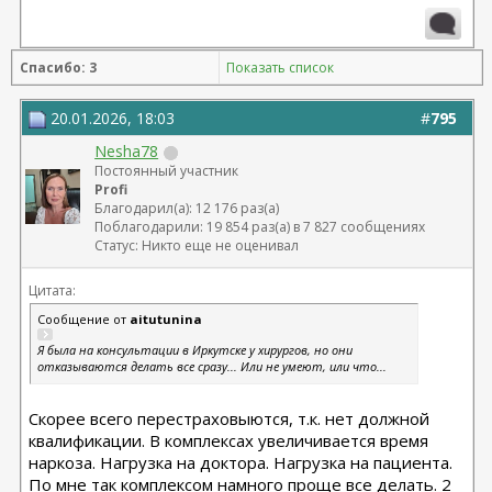
Расширенная абдоминопластика + липосакция 360 +
липофилинг средней трети лица Назоев К.В.
Спасибо: 3
Показать список
22.04.2026
20.01.2026, 18:03
#
795
Nesha78
Постоянный участник
Profi
Благодарил(а): 12 176 раз(а)
Поблагодарили: 19 854 раз(а) в 7 827 сообщениях
Статус: Никто еще не оценивал
Цитата:
Сообщение от
aitutunina
Я была на консультации в Иркутске у хирургов, но они
отказываются делать все сразу... Или не умеют, или что...
Скорее всего перестраховыются, т.к. нет должной
квалификации. В комплексах увеличивается время
наркоза. Нагрузка на доктора. Нагрузка на пациента.
По мне так комплексом намного проще все делать. 2