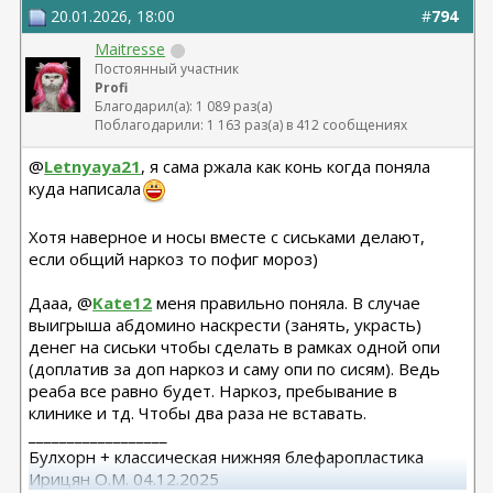
20.01.2026, 18:00
#
794
Maitresse
Постоянный участник
Profi
Благодарил(а): 1 089 раз(а)
Поблагодарили: 1 163 раз(а) в 412 сообщениях
@
Letnyaya21
, я сама ржала как конь когда поняла
куда написала
Хотя наверное и носы вместе с сиськами делают,
если общий наркоз то пофиг мороз)
Дааа, @
Kate12
меня правильно поняла. В случае
выигрыша абдомино наскрести (занять, украсть)
денег на сиськи чтобы сделать в рамках одной опи
(доплатив за доп наркоз и саму опи по сисям). Ведь
реаба все равно будет. Наркоз, пребывание в
клинике и тд. Чтобы два раза не вставать.
__________________
Булхорн + классическая нижняя блефаропластика
Ирицян О.М. 04.12.2025