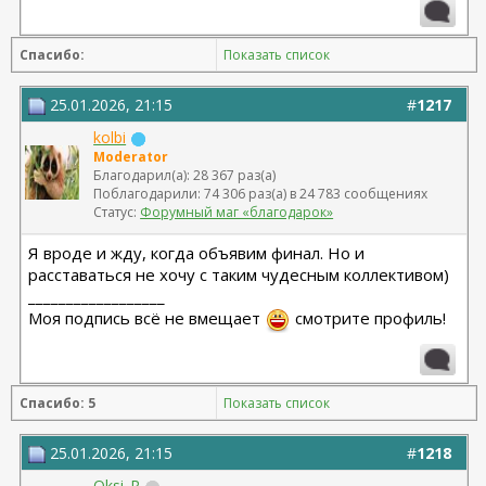
Расширенная абдоминопластика + липосакция 360 +
липофилинг средней трети лица Назоев К.В.
Спасибо:
Показать список
22.04.2026
25.01.2026, 21:15
#
1217
kolbi
Moderator
Благодарил(а): 28 367 раз(а)
Поблагодарили: 74 306 раз(а) в 24 783 сообщениях
Статус:
Форумный маг «благодарок»
Я вроде и жду, когда объявим финал. Но и
расставаться не хочу с таким чудесным коллективом)
__________________
Моя подпись всё не вмещает
смотрите профиль!
Спасибо: 5
Показать список
25.01.2026, 21:15
#
1218
Oksi_R