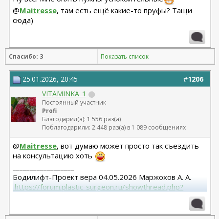
@
Maitresse
, там есть ещё какие-то пруфы? Тащи
сюда)
Спасибо: 3
Показать список
25.01.2026, 20:45
#
1206
VITAMINKA_1
Постоянный участник
Profi
Благодарил(а): 1 556 раз(а)
Поблагодарили: 2 448 раз(а) в 1 089 сообщениях
@
Maitresse
, вот думаю может просто так съездить
на консультацию хоть
__________________
Бодилифт-Проект вера 04.05.2026 Маржохов А. А.
 https://forum.plastic-surgeon.ru/showthread.php?
t=27341 
Грудь - ментор 325 сс+ высокий профиль.База 11,5 от
06.04.2023