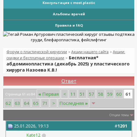
Консультация с most.plastic
Альбомы врачей
Правила и FAQ
Форум о пластической хирургии
Акции нашего сайта
Акции:
>
>
Бесплатная*
скидки и бесплатные операции
>
абдоминопластика (декабрь 2025) у пластического
хирурга Назоева К.В.!
Ответ
61
«
Первая
<
11
51
57
58
59
60
Страница 61 из 84
62
63
64
65
71
>
Последняя
»
Опции темы
25.01.2026, 19:13
#
1201
Kate12