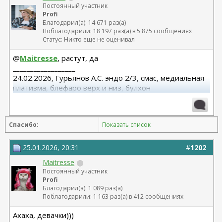
Постоянный участник
Profi
Благодарил(а): 14 671 раз(а)
Поблагодарили: 18 197 раз(а) в 5 875 сообщениях
Статус: Никто еще не оценивал
@
Maitresse
, растут, да
__________________
24.02.2026, Гурьянов А.С. эндо 2/3, смас, медиальная
платизма, блефаро верх и низ, булхон
11.2025, липофилинг груди, Серозудинов
10.2024, 425 Motiva demi, Серозудинов
08.2015, allergan 240, 255. Аврамович А.Г., Клиника СЛ
Спасибо:
Показать список
(молодости и красоты)
25.01.2026, 20:31
#
1202
Maitresse
Постоянный участник
Profi
Благодарил(а): 1 089 раз(а)
Поблагодарили: 1 163 раз(а) в 412 сообщениях
Ахаха, девачки)))