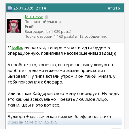
25.01.2026, 21:14
#
1216
Maitresse
Постоянный участник
Profi
Благодарил(а): 1 089 раз(а)
Поблагодарили: 1 163 раз(а) в 412 сообщениях
@
kolbi
, ну погоди, теперь мы хоть идти будем в
операционную, повиливая несовершеннвм задом)))
А вообще это, конечно, интересно, как у хирургов
вообще с девами и женами жизнь происходит
бытовая? Ну типа встали утром и он такой: милая, у
тебя показания к блефаро.
Или вот как Хайдаров свою жену оперирует. Ну ведь
это как бы асексуально – резать любимое лицо,
ткани, швы и это вот все.
__________________
Булхорн + классическая нижняя блефаропластика
Ирицян О.М. 04.12.2025