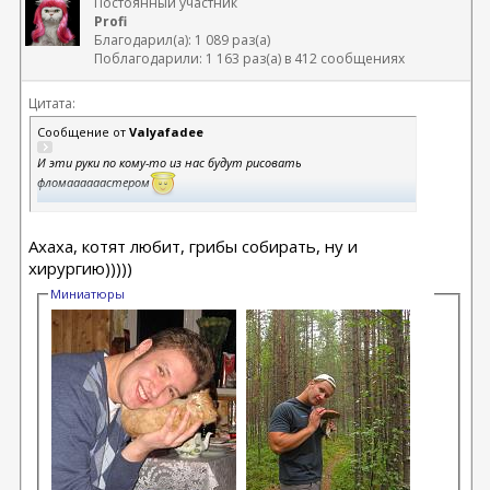
Постоянный участник
Profi
Благодарил(а): 1 089 раз(а)
Поблагодарили: 1 163 раз(а) в 412 сообщениях
Цитата:
Сообщение от
Valyafadee
И эти руки по кому-то из нас будут рисовать
фломаааааастером
Ну всё! Мне опять нужны успокоительные
Ахаха, котят любит, грибы собирать, ну и
@
Maitresse
хирургию)))))
, там есть ещё какие-то пруфы? Тащи сюда)
Миниатюры