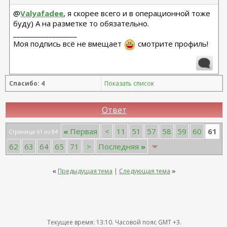
@
Valyafadee
, я скорее всего и в операционной тоже
буду) А на разметке то обязательно.
__________________
Моя подпись всё не вмещает
смотрите профиль!
Спасибо: 4
Показать список
Ответ
61
«
Первая
<
11
51
57
58
59
60
Страница 61 из 84
62
63
64
65
71
>
Последняя
»
«
Предыдущая тема
|
Следующая тема
»
Текущее время:
13:10
. Часовой пояс GMT +3.