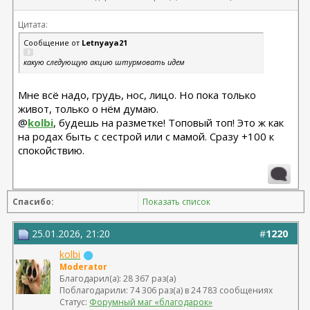
Цитата:
Сообщение от
Letnyaya21
какую следующую акцию штурмовать идем
Мне всё надо, грудь, нос, лицо. Но пока только
живот, только о нём думаю.
@
kolbi
, будешь на разметке! Топовый топ! Это ж как
на родах быть с сестрой или с мамой. Сразу +100 к
спокойствию.
Спасибо:
Показать список
25.01.2026, 21:20
#
1220
kolbi
Moderator
Благодарил(а): 28 367 раз(а)
Поблагодарили: 74 306 раз(а) в 24 783 сообщениях
Статус:
Форумный маг «благодарок»