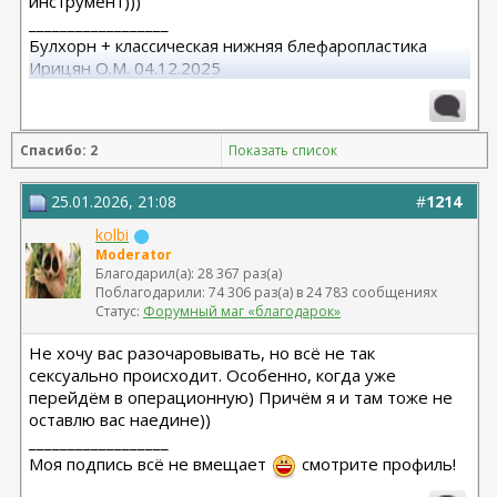
инструмент)))
__________________
Булхорн + классическая нижняя блефаропластика
Ирицян О.М. 04.12.2025
Расширенная абдоминопластика + липосакция 360 +
липофилинг средней трети лица Назоев К.В.
Спасибо: 2
Показать список
22.04.2026
25.01.2026, 21:08
#
1214
kolbi
Moderator
Благодарил(а): 28 367 раз(а)
Поблагодарили: 74 306 раз(а) в 24 783 сообщениях
Статус:
Форумный маг «благодарок»
Не хочу вас разочаровывать, но всё не так
сексуально происходит. Особенно, когда уже
перейдём в операционную) Причём я и там тоже не
оставлю вас наедине))
__________________
Моя подпись всё не вмещает
смотрите профиль!