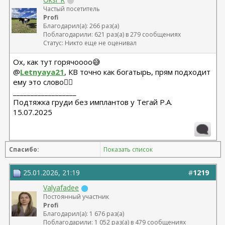
Частый посетитель
Profi
Благодарил(а): 266 раз(а)
Поблагодарили: 621 раз(а) в 279 сообщениях
Статус: Никто еще не оценивал
Ох, как тут горячоооо😅
@
Letnyaya21
, КВ точно как богатырь, прям подходит
ему это слово👍🏻
__________________
Подтяжка груди без имплантов у Тегай Р.А.
15.07.2025
Спасибо:
Показать список
25.01.2026, 21:19
#
1219
Valyafadee
Постоянный участник
Profi
Благодарил(а): 1 676 раз(а)
Поблагодарили: 1 052 раз(а) в 479 сообщениях