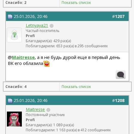
Спасибо: 2
Показать список
Липосакция подбородка 18.12.2023
25.01.2026, 20:46
#
1207
Letnyaya21
Частый посетитель
Profi
Благодарил(а): 429 раз(а)
Поблагодарили: 653 раз(а) в 295 сообщениях
@
Maitresse
, а я не будь дурой еще в первый день
ВК его облазила
Спасибо: 4
Показать список
25.01.2026, 20:46
#
1208
Maitresse
Постоянный участник
Profi
Благодарил(а): 1 089 раз(а)
Поблагодарили: 1 163 раз(а) в 412 сообщениях