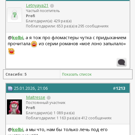
Letnyaya21
Частый посетитель
Profi
Благодарил(а): 429 раз(а)
Поблагодарили: 653 раз(а) в 295 сообщениях
@
kolbi
, а я тож про фломастеры чутка с придыханием
прочитала
из серии романов «моё лоно запылало»
Спасибо: 5
Показать список
25.01.2026, 21:06
#
1213
Maitresse
Постоянный участник
Profi
Благодарил(а): 1 089 раз(а)
Поблагодарили: 1 163 раз(а) в 412 сообщениях
@
kolbi
, а мы что, нам бы только лечь под его