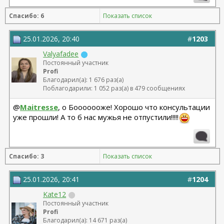
липофилинг средней трети лица Назоев К.В.
Спасибо: 6
Показать список
22.04.2026
25.01.2026, 20:40
#
1203
Valyafadee
Постоянный участник
Profi
Благодарил(а): 1 676 раз(а)
Поблагодарили: 1 052 раз(а) в 479 сообщениях
@
Maitresse
, о Бооооооже! Хорошо что консультации
уже прошли! А то б нас мужья не отпустили!!!!!
Спасибо: 3
Показать список
25.01.2026, 20:41
#
1204
Kate12
Постоянный участник
Profi
Благодарил(а): 14 671 раз(а)