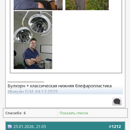
__________________
Булхорн + классическая нижняя блефаропластика
Ирицян О.М. 04.12.2025
Расширенная абдоминопластика + липосакция 360 +
липофилинг средней трети лица Назоев К.В.
Спасибо: 6
Показать список
22.04.2026
25.01.2026, 21:05
#
1212