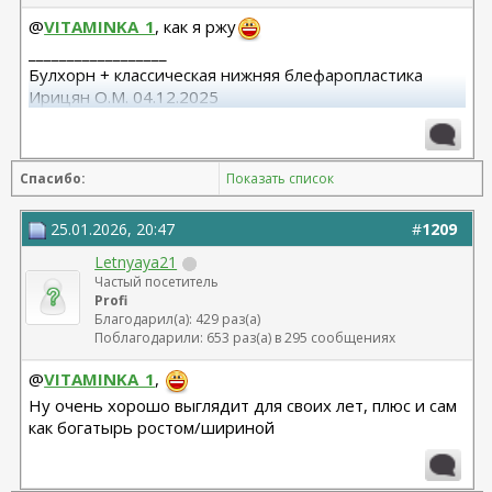
@
VITAMINKA_1
, как я ржу
__________________
Булхорн + классическая нижняя блефаропластика
Ирицян О.М. 04.12.2025
Расширенная абдоминопластика + липосакция 360 +
липофилинг средней трети лица Назоев К.В.
Спасибо:
Показать список
22.04.2026
25.01.2026, 20:47
#
1209
Letnyaya21
Частый посетитель
Profi
Благодарил(а): 429 раз(а)
Поблагодарили: 653 раз(а) в 295 сообщениях
@
VITAMINKA_1
,
Ну очень хорошо выглядит для своих лет, плюс и сам
как богатырь ростом/шириной