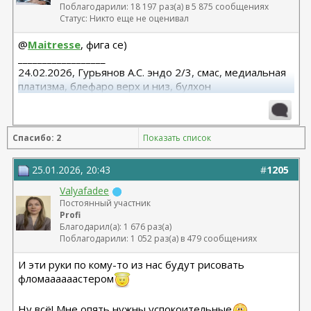
Поблагодарили: 18 197 раз(а) в 5 875 сообщениях
Статус: Никто еще не оценивал
@
Maitresse
, фига се)
__________________
24.02.2026, Гурьянов А.С. эндо 2/3, смас, медиальная
платизма, блефаро верх и низ, булхон
11.2025, липофилинг груди, Серозудинов
10.2024, 425 Motiva demi, Серозудинов
08.2015, allergan 240, 255. Аврамович А.Г., Клиника СЛ
Спасибо: 2
Показать список
(молодости и красоты)
25.01.2026, 20:43
#
1205
Valyafadee
Постоянный участник
Profi
Благодарил(а): 1 676 раз(а)
Поблагодарили: 1 052 раз(а) в 479 сообщениях
И эти руки по кому-то из нас будут рисовать
фломаааааастером
Ну всё! Мне опять нужны успокоительные