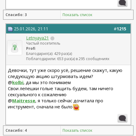
Спасибо: 3
Показать список
25.01.2026, 21:11
#
1215
Letnyaya21
Частый посетитель
Profi
Благодарил(а): 429 раз(а)
Поблагодарили: 653 раз(а) в 295 сообщениях
Девочки, тут уже скоро усё, решение скажут, какую
следующую акцию штурмовать идем?
@
kolbi
, да мы это понимаем
Свои лепешки голые тащить будем, там ничего
сексуального к сожалению
@
Maitresse
, я только сейчас дочитала про
инструмент, сначала не было
Спасибо: 4
Показать список