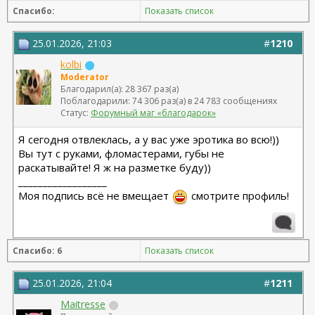
Спасибо:
Показать список
25.01.2026, 21:03
#
1210
kolbi
Moderator
Благодарил(а): 28 367 раз(а)
Поблагодарили: 74 306 раз(а) в 24 783 сообщениях
Статус:
Форумный маг «благодарок»
Я сегодня отвлеклась, а у вас уже эротика во всю!))
Вы тут с руками, фломастерами, губы не
раскатывайте! Я ж на разметке буду))
__________________
Моя подпись всё не вмещает
смотрите профиль!
Спасибо: 6
Показать список
25.01.2026, 21:04
#
1211
Maitresse