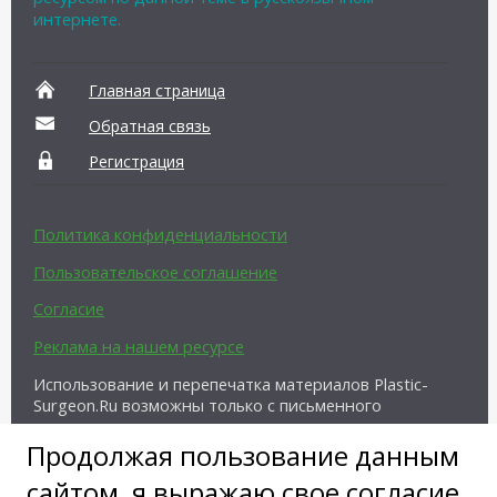
интернете.
Главная страница
Обратная связь
Регистрация
Политика конфиденциальности
Пользовательское соглашение
Согласие
Реклама на нашем ресурсе
Использование и перепечатка материалов Plastic-
Surgeon.Ru возможны только с письменного
разрешения администрации и при наличии
активной ссылки на источник.
Продолжая пользование данным
сайтом, я выражаю свое согласие