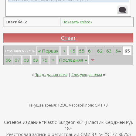
11.2025, липофилинг груди, Серозудинов
10.2024, 425 Motiva demi, Серозудинов
08.2015, allergan 240, 255. Аврамович А.Г., Клиника СЛ
Спасибо: 2
Показать список
(молодости и красоты)
Ответ
65
«
Первая
<
15
55
61
62
63
64
Страница 65 из 84
66
67
68
69
75
>
Последняя
»
«
Предыдущая тема
|
Следующая тема
»
Текущее время:
12:36
. Часовой пояс GMT +3.
Сетевое издание “Plastic-Surgeon.Ru” (Пластик-Серджен.Ру).
18+
Реестровая запись о регистрации СМИ ЭЛ № ФС 77-86755