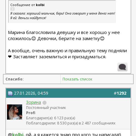
Сообщение от
kolbi
Я сказала: хороший мальчик, бери! Она говорит у меня денег нет!
Я ей: деньги найдутся!
Марина благословила девушку и все хорошо у нее
сложилось😌 Девочки, берите на заметку😊
А вообще, очень важную и правильную тему подняли
❤ Заставляет заземлиться и призадуматься.
Спасибо:
Показать список
27.01.2026, 04:59
#
1292
Зорина
Постоянный участник
Profi
Благодарил(а): 6 123 раз(а)
Поблагодарили: 8 530 раз(а) в 2 487 сообщениях
@
kolbi
, ой, а я кажется знаю про кого ты написала!)