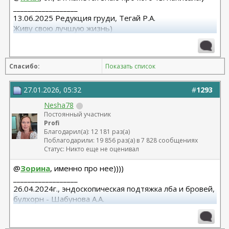
__________________
13.06.2025 Редукция груди, Тегай Р.А.
Живу свою лучшую жизнь)
Спасибо:
Показать список
27.01.2026, 05:32
#
1293
Nesha78
Постоянный участник
Profi
Благодарил(а): 12 181 раз(а)
Поблагодарили: 19 856 раз(а) в 7 828 сообщениях
Статус: Никто еще не оценивал
@
Зорина
, именно про нее))))
__________________
26.04.2024г., эндоскопическая подтяжка лба и бровей,
булхорн - Шабунова А.А.
06.12.2024г., бодилифт, липофилинг ягодиц, редукция
груди - Кондратьев Д.Г.