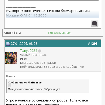
__________________
Булхорн + классическая нижняя блефаропластика
Ирицян О.М. 04.12.2025
Расширенная абдоминопластика + липосакция 360 +
липофилинг средней трети лица Назоев К.В.
Спасибо: 2
Показать список
22.04.2026
27.01.2026, 08:58
#
1295
Tanya2024
Частый посетитель
Profi
Благодарил(а): 281 раз(а)
Поблагодарили: 564 раз(а) в 243 сообщениях
Цитата:
Сообщение от
Maitresse
Настроение какое-то такое. Доброе утро!
Утро началось со снежных сугробов. Только всё
почистили, погода как стебется )