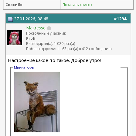
22.09.2025г. брахио пластика+торсопластика -
Спасибо:
Показать список
Бабикова М.А.
06.01.2026г. феморо пластика+липо ног - Бабикова
М.А.
27.01.2026, 08:48
#
1294
Maitresse
Постоянный участник
Profi
Благодарил(а): 1 089 раз(а)
Поблагодарили: 1 163 раз(а) в 412 сообщениях
Настроение какое-то такое. Доброе утро!
Миниатюры