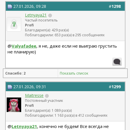
27.01.2026, 09:28
#
1298
Letnyaya21
Частый посетитель
Profi
Благодарил(а): 429 раз(а)
Поблагодарили: 653 раз(а) в 295 сообщениях
@
Valyafadee
, я не, даже если не выиграю грустить
не планирую)
Спасибо: 2
Показать список
27.01.2026, 09:31
#
1299
Maitresse
Постоянный участник
Profi
Благодарил(а): 1 089 раз(а)
Поблагодарили: 1 163 раз(а) в 412 сообщениях
@
Letnyaya21
, конечно не будем! Все всегда не