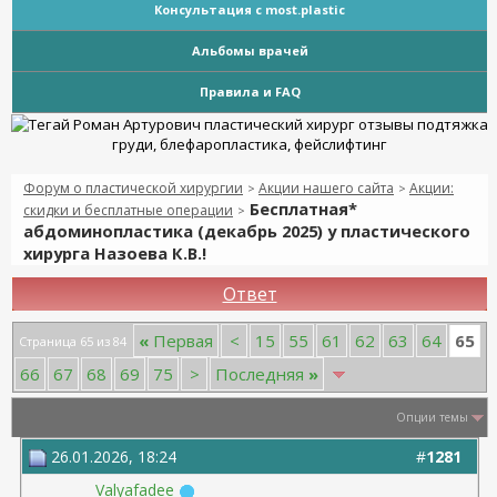
Консультация с most.plastic
Альбомы врачей
Правила и FAQ
Форум о пластической хирургии
Акции нашего сайта
Акции:
>
>
Бесплатная*
скидки и бесплатные операции
>
абдоминопластика (декабрь 2025) у пластического
хирурга Назоева К.В.!
Ответ
65
«
Первая
<
15
55
61
62
63
64
Страница 65 из 84
66
67
68
69
75
>
Последняя
»
Опции темы
26.01.2026, 18:24
#
1281
Valyafadee