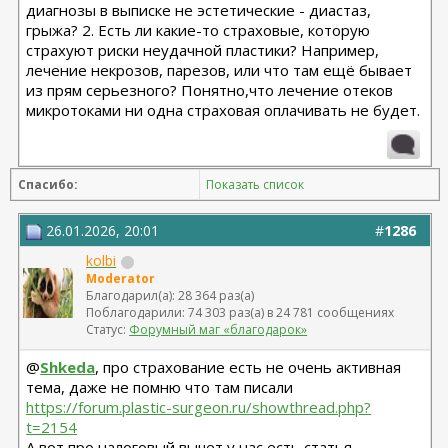
диагнозы в выписке не эстетические - диастаз,
грыжа? 2. Есть ли какие-то страховые, которую
страхуют риски неудачной пластики? Например,
лечение некрозов, парезов, или что там ещё бывает
из прям серьезного? Понятно,что лечение отеков
микротоками ни одна страховая оплачивать не будет.
Спасибо:
Показать список
26.01.2026, 20:01
#
1286
kolbi
Moderator
Благодарил(а): 28 364 раз(а)
Поблагодарили: 74 303 раз(а) в 24 781 сообщениях
Статус:
Форумный маг «благодарок»
@
Shkeda
, про страхование есть не очень активная
тема, даже не помню что там писали
https://forum.plastic-surgeon.ru/showthread.php?
t=2154
А вот про налоговый вычет у нас есть статья