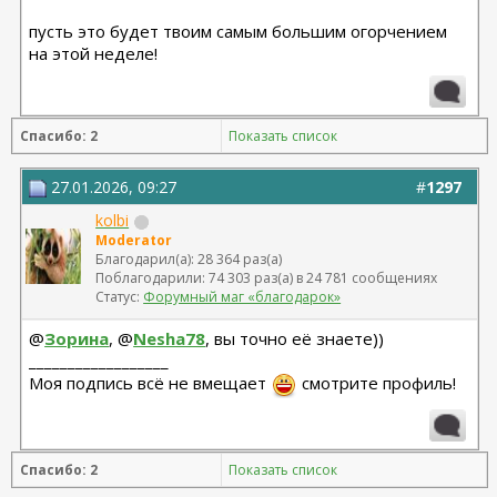
пусть это будет твоим самым большим огорчением
на этой неделе!
Спасибо: 2
Показать список
27.01.2026, 09:27
#
1297
kolbi
Moderator
Благодарил(а): 28 364 раз(а)
Поблагодарили: 74 303 раз(а) в 24 781 сообщениях
Статус:
Форумный маг «благодарок»
@
Зорина
, @
Nesha78
, вы точно её знаете))
__________________
Моя подпись всё не вмещает
смотрите профиль!
Спасибо: 2
Показать список