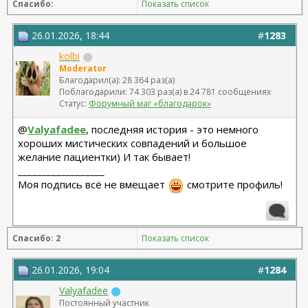
Спасибо:
Показать список
Липосакция подбородка 18.12.2023
26.01.2026, 18:44
#
1283
kolbi
Moderator
Благодарил(а): 28 364 раз(а)
Поблагодарили: 74 303 раз(а) в 24 781 сообщениях
Статус:
Форумный маг «благодарок»
@
Valyafadee
, последняя история - это немного
хороших мистических совпадений и большое
желание пациентки) И так бывает!
__________________
Моя подпись всё не вмещает
смотрите профиль!
Спасибо: 2
Показать список
26.01.2026, 19:04
#
1284
Valyafadee
Постоянный участник