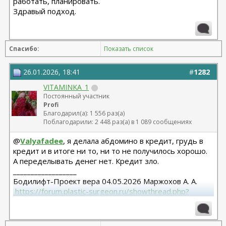
работать, планировать.
Здравый подход.
Спасибо:
Показать список
26.01.2026, 18:41
#
1282
VITAMINKA_1
Постоянный участник
Profi
Благодарил(а): 1 556 раз(а)
Поблагодарили: 2 448 раз(а) в 1 089 сообщениях
@
Valyafadee
, я делала абдомино в кредит, грудь в
кредит и в итоге ни то, ни то не получилось хорошо.
А переделывать денег нет. Кредит зло.
__________________
Бодилифт-Проект вера 04.05.2026 Маржохов А. А.
 https://forum.plastic-surgeon.ru/showthread.php?
t=27341 
Грудь - ментор 325 сс+ высокий профиль.База 11,5 от
06.04.2023