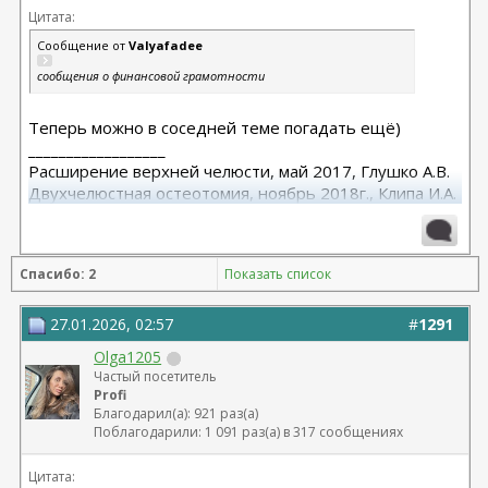
Цитата:
Сообщение от
Valyafadee
сообщения о финансовой грамотности
Теперь можно в соседней теме погадать ещё)
__________________
Расширение верхней челюсти, май 2017, Глушко А.В.
Двухчелюстная остеотомия, ноябрь 2018г., Клипа И.А.
Маммопластика (подтяжка без имплантов с редукцией
1 груди), июль 2024, Дубовик А.В.
Спасибо: 2
Показать список
27.01.2026, 02:57
#
1291
Olga1205
Частый посетитель
Profi
Благодарил(а): 921 раз(а)
Поблагодарили: 1 091 раз(а) в 317 сообщениях
Цитата: