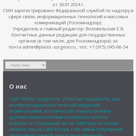
от 26.01.2024 г.
СМИ зарегистрировано Федеральной службой по надзору в
сфере связи, информационных технологий и массовых
коммуникаций (Роскомнадзор).
Учредитель и главный редактор: Воловельская Е.В.
Контактные данные редакции для государственных
органов (в том числе, для Роскомнадзора): эл.
почта admin@plastic-surgeon.ru ; тел.: +7 (915) 045-66-54
О нас
Сайт “Plastic-Surgeon.Ru” (Пластик-Серджен.Ру) для
интересующихся пластической хирургией,
косметологией, эстетической стоматологией и
другими возможностями усовершенствовать
внешность. Созданный летом 2004 года на основе
личного опыта, сайт вскоре стал самым популярным
ресурсом по данной теме в русскоязычном