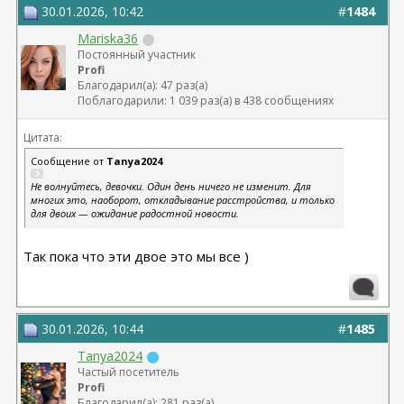
30.01.2026, 10:42
#
1484
Mariska36
Постоянный участник
Profi
Благодарил(а): 47 раз(а)
Поблагодарили: 1 039 раз(а) в 438 сообщениях
Цитата:
Сообщение от
Tanya2024
Не волнуйтесь, девочки. Один день ничего не изменит. Для
многих это, наоборот, откладывание расстройства, и только
для двоих — ожидание радостной новости.
Так пока что эти двое это мы все )
30.01.2026, 10:44
#
1485
Tanya2024
Частый посетитель
Profi
Благодарил(а): 281 раз(а)