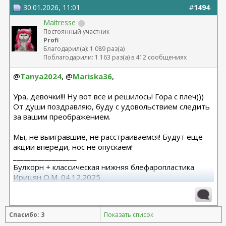
30.01.2026, 11:01
#
1494
Maitresse
Постоянный участник
Profi
Благодарил(а): 1 089 раз(а)
Поблагодарили: 1 163 раз(а) в 412 сообщениях
@
Tanya2024
, @
Mariska36
,
Ура, девочки!!! Ну вот все и решилось! Гора с плеч)))
От души поздравляю, буду с удовольствием следить
за вашим преображением.
Мы, не выигравшие, не расстраиваемся! Будут еще
акции впереди, нос не опускаем!
__________________
Булхорн + классическая нижняя блефаропластика
Ирицян О.М. 04.12.2025
Расширенная абдоминопластика + липосакция 360 +
липофилинг средней трети лица Назоев К.В.
Спасибо: 3
Показать список
22.04.2026