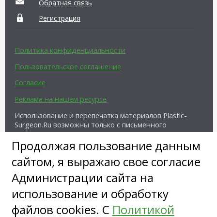
Обратная связь
Регистрация
Политика конфиденциальности
Пользовательское соглашение
Согласие
Реклама на нашем ресурсе
Использование и перепечатка материалов Plastic-
Surgeon.Ru возможны только с письменного
разрешения администрации и при наличии
Продолжая пользование данным
активной ссылки на источник.
сайтом, я выражаю свое согласие
Администрации сайта на
использование и обработку
файлов cookies. С
Политикой