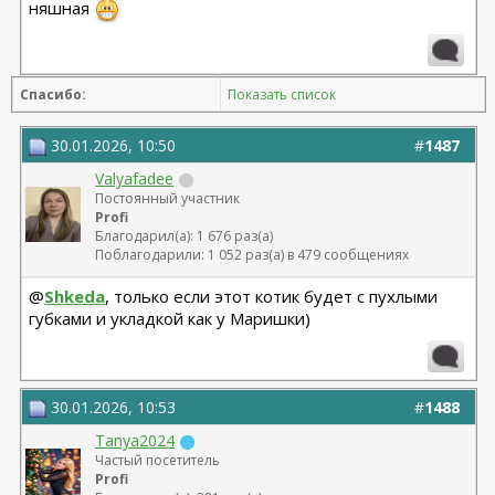
няшная
Спасибо:
Показать список
30.01.2026, 10:50
#
1487
Valyafadee
Постоянный участник
Profi
Благодарил(а): 1 676 раз(а)
Поблагодарили: 1 052 раз(а) в 479 сообщениях
@
Shkeda
, только если этот котик будет с пухлыми
губками и укладкой как у Маришки)
30.01.2026, 10:53
#
1488
Tanya2024
Частый посетитель
Profi