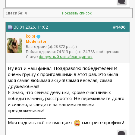
10.2024, 425 Motiva demi, Серозудинов
08.2015, allergan 240, 255. Аврамович А.Г., Клиника СЛ
Спасибо: 4
Показать список
(молодости и красоты)
30.01.2026, 11:02
#
1496
kolbi
Moderator
Благодарил(а): 28 372 раз(а)
Поблагодарили: 74 313 раз(а) в 24 788 сообщениях
Статус:
Форумный маг «благодарок»
Ну вот и наш финал. Поздравляю победителей! И
очень грущу с проигравшими в этот раз. Это была
моя самая любимая акция! Самая весёлая, самая
дружелюбная!
Я знаю, что сейчас девушки, кроме счастливых
победительниц, расстроятся. Не переживайте долго
и сильно, и следите за нашими новыми
предложениями!
__________________
Моя подпись всё не вмещает
смотрите профиль!