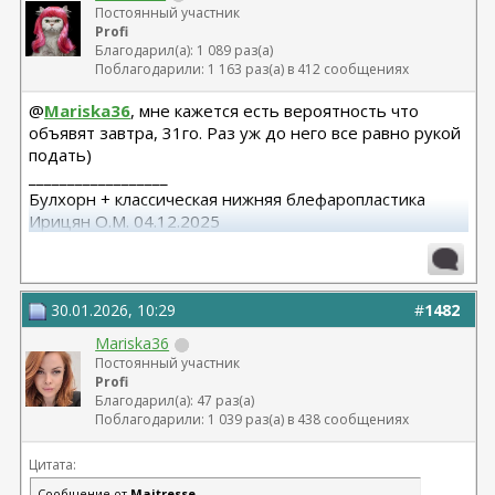
Постоянный участник
Profi
Благодарил(а): 1 089 раз(а)
Поблагодарили: 1 163 раз(а) в 412 сообщениях
@
Mariska36
, мне кажется есть вероятность что
объявят завтра, 31го. Раз уж до него все равно рукой
подать)
__________________
Булхорн + классическая нижняя блефаропластика
Ирицян О.М. 04.12.2025
Расширенная абдоминопластика + липосакция 360 +
липофилинг средней трети лица Назоев К.В.
22.04.2026
30.01.2026, 10:29
#
1482
Mariska36
Постоянный участник
Profi
Благодарил(а): 47 раз(а)
Поблагодарили: 1 039 раз(а) в 438 сообщениях
Цитата:
Сообщение от
Maitresse