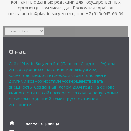
Контактные данные редакции для государственных
органов (в том числе, для Роскомнадзора): эл.
почта admin@plastic-surgeon.ru ; тел.: +7 (915) 045-66-54
О нас
Сайт “Plastic-Surgeon.Ru” (Пластик-Серджен.Ру) для
интересующихся пластической хирургией,
косметологией, эстетической стоматологией и
другими возможностями усовершенствовать
внешность. Созданный летом 2004 года на основе
личного опыта, сайт вскоре стал самым популярным
ресурсом по данной теме в русскоязычном
интернете.
Главная страница