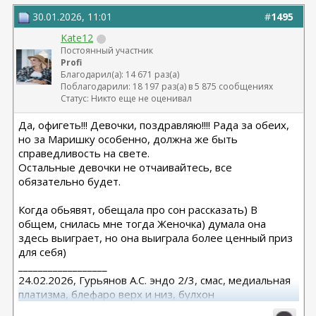
30.01.2026, 11:01
#
1495
Kate12
Постоянный участник
Profi
Благодарил(а): 14 671 раз(а)
Поблагодарили: 18 197 раз(а) в 5 875 сообщениях
Статус: Никто еще не оценивал
Да, офигеть!!! Девочки, поздравляю!!!! Рада за обеих,
но за Маришку особенно, должна же быть
справедливость на свете.
Остальные девочки не отчаивайтесь, все
обязательно будет.
Когда обьявят, обещала про сон рассказать) В
общем, снилась мне тогда Женочка) думала она
здесь выиграет, но она выиграла более ценный приз
для себя)
__________________
24.02.2026, Гурьянов А.С. эндо 2/3, смас, медиальная
платизма, блефаро верх и низ, булхон
11.2025, липофилинг груди, Серозудинов