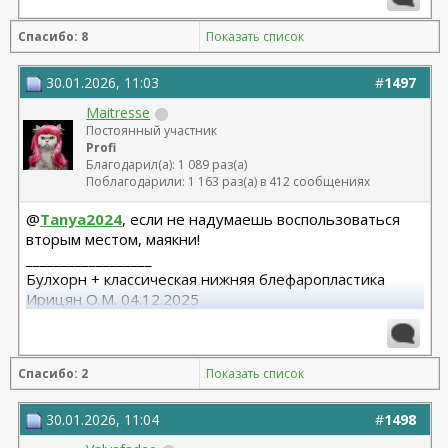
Спасибо: 8
Показать список
30.01.2026, 11:03
#
1497
Maitresse
Постоянный участник
Profi
Благодарил(а): 1 089 раз(а)
Поблагодарили: 1 163 раз(а) в 412 сообщениях
@
Tanya2024
, если не надумаешь воспользоваться
вторым местом, маякни!
__________________
Булхорн + классическая нижняя блефаропластика
Ирицян О.М. 04.12.2025
Расширенная абдоминопластика + липосакция 360 +
липофилинг средней трети лица Назоев К.В.
Спасибо: 2
Показать список
22.04.2026
30.01.2026, 11:04
#
1498