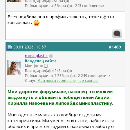
Благодарил(а): 281 раз(а)
Поблагодарили: 564 раз(а) в 243 сообщениях
Всех подбила она в профиль залезть, тоже с фото
ковырялась
30.01.2026, 10:57
#
1489
most.plastic
Владелец сайта
Мои фото: (
1
)
Благодарил(а): 4 245 раз(а)
Поблагодарили: 7 736 раз(а) в 2 249 сообщениях
Статус:
Мои посты горят ярче, чем солнце!
Мои дорогие форумчане, наконец-то можем
выдохнуть и объявить победителей Акции
Кирилла Назоева на липоабдоминопластику.
Многодетные мамы -это вообще отдельная
категория силы. Мы умеем тянуть все, заботиться
обо всех и при этом годами откладывать заботу о