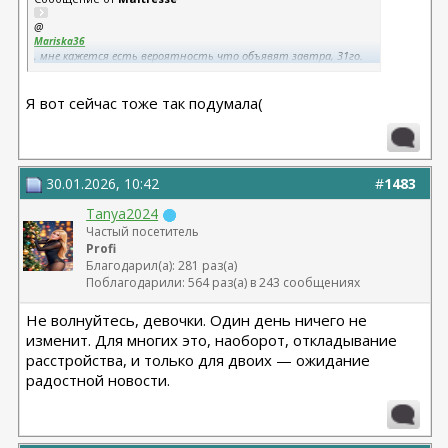
@
Mariska36
, мне кажется есть вероятность что объявят завтра, 31го.
Раз уж до него все равно рукой подать)
Я вот сейчас тоже так подумала(
30.01.2026, 10:42
#
1483
Tanya2024
Частый посетитель
Profi
Благодарил(а): 281 раз(а)
Поблагодарили: 564 раз(а) в 243 сообщениях
Не волнуйтесь, девочки. Один день ничего не
изменит. Для многих это, наоборот, откладывание
расстройства, и только для двоих — ожидание
радостной новости.