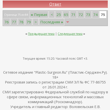
Ответ
75
«
Первая
<
25
65
71
72
73
74
Страница 75 из 84
76
77
78
79
>
Последняя
»
«
Предыдущая тема
|
Следующая тема
»
Текущее время:
15:20
. Часовой пояс GMT +3.
Сетевое издание “Plastic-Surgeon.Ru” (Пластик-Серджен.Ру).
18+
Реестровая запись о регистрации СМИ ЭЛ № ФС 77-86755
от 26.01.2024 г.
СМИ зарегистрировано Федеральной службой по надзору в
сфере связи, информационных технологий и массовых
коммуникаций (Роскомнадзор).
Учредитель и главный редактор: Воловельская Е.В.