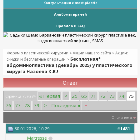
Консультация с most.plastic
Альбомы врачей
Правила и FAQ
Форум о пластической хирургии
Акции нашего сайта
Акции:
>
>
Бесплатная*
скидки и бесплатные операции
>
абдоминопластика (декабрь 2025) у пластического
хирурга Назоева К.В.!
Ответ
75
«
Первая
<
25
65
71
72
73
74
Страница 75 из 84
76
77
78
79
>
Последняя
»
Опции темы
30.01.2026, 10:29
#
1481
Maitresse