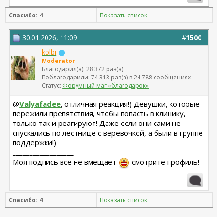
Спасибо: 4
Показать список
30.01.2026, 11:09
#
1500
kolbi
Moderator
Благодарил(а): 28 372 раз(а)
Поблагодарили: 74 313 раз(а) в 24 788 сообщениях
Статус:
Форумный маг «благодарок»
@
Valyafadee
, отличная реакция!) Девушки, которые
пережили препятствия, чтобы попасть в клинику,
только так и реагируют! Даже если они сами не
спускались по лестнице с верёвочкой, а были в группе
поддержки!)
__________________
Моя подпись всё не вмещает
смотрите профиль!
Спасибо: 4
Показать список