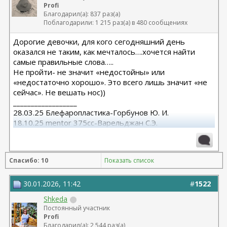
Profi
Благодарил(а): 837 раз(а)
Поблагодарили: 1 215 раз(а) в 480 сообщениях
Дорогие девочки, для кого сегодняшний день
оказался не таким, как мечталось….хочется найти
самые правильные слова…..
Не пройти- не значит «недостойны» или
«недостаточно хорошо». Это всего лишь значит «не
сейчас». Не вешать нос))
__________________
28.03.25 Блефаропластика-Горбунов Ю. И.
18.10.25 mentor 375cc-Варельджан С.Э.
Спасибо: 10
Показать список
30.01.2026, 11:42
#
1522
Shkeda
Постоянный участник
Profi
Благодарил(а): 2 544 раз(а)