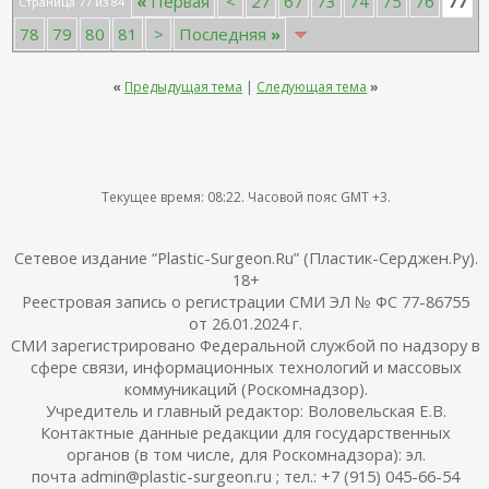
77
«
Первая
<
27
67
73
74
75
76
Страница 77 из 84
78
79
80
81
>
Последняя
»
«
Предыдущая тема
|
Следующая тема
»
Текущее время:
08:22
. Часовой пояс GMT +3.
Сетевое издание “Plastic-Surgeon.Ru” (Пластик-Серджен.Ру).
18+
Реестровая запись о регистрации СМИ ЭЛ № ФС 77-86755
от 26.01.2024 г.
СМИ зарегистрировано Федеральной службой по надзору в
сфере связи, информационных технологий и массовых
коммуникаций (Роскомнадзор).
Учредитель и главный редактор: Воловельская Е.В.
Контактные данные редакции для государственных
органов (в том числе, для Роскомнадзора): эл.
почта admin@plastic-surgeon.ru ; тел.: +7 (915) 045-66-54