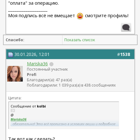
"оплата" за операцию.
__________________
Моя подпись всё не вмещает
смотрите профиль!
Спасибо:
Показать список
30.01.2026, 12:01
#
1538
Mariska36
Постоянный участник
Profi
Благодарил(а): 47 раз(а)
Поблагодарили: 1 039 раз(а) в 438 сообщениях
Цитата:
Сообщение от
kolbi
@
Mariska36
, обязательно! Это всё прописано в условиях акции и подробное
ведение темы, это твоя "оплата" за операцию.
Так вот как сделать?