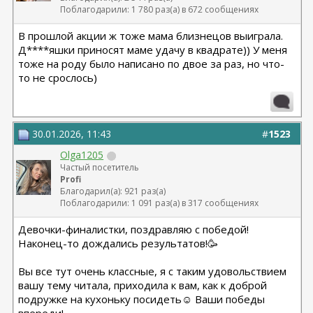
Поблагодарили: 1 780 раз(а) в 672 сообщениях
В прошлой акции ж тоже мама близнецов выиграла.
Д****яшки приносят маме удачу в квадрате)) У меня
тоже на роду было написано по двое за раз, но что-
то не срослось)
30.01.2026, 11:43
#
1523
Olga1205
Частый посетитель
Profi
Благодарил(а): 921 раз(а)
Поблагодарили: 1 091 раз(а) в 317 сообщениях
Девочки-финалистки, поздравляю с победой!
Наконец-то дождались результатов!🥳
Вы все тут очень классные, я с таким удовольствием
вашу тему читала, приходила к вам, как к доброй
подружке на кухоньку посидеть☺ Ваши победы