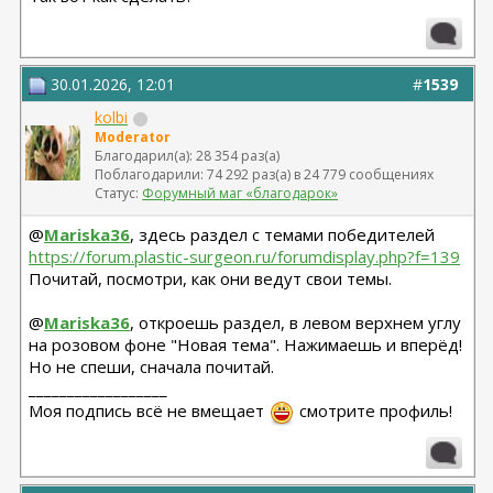
30.01.2026, 12:01
#
1539
kolbi
Moderator
Благодарил(а): 28 354 раз(а)
Поблагодарили: 74 292 раз(а) в 24 779 сообщениях
Статус:
Форумный маг «благодарок»
@
Mariska36
, здесь раздел с темами победителей
https://forum.plastic-surgeon.ru/forumdisplay.php?f=139
Почитай, посмотри, как они ведут свои темы.
@
Mariska36
, откроешь раздел, в левом верхнем углу
на розовом фоне "Новая тема". Нажимаешь и вперёд!
Но не спеши, сначала почитай.
__________________
Моя подпись всё не вмещает
смотрите профиль!