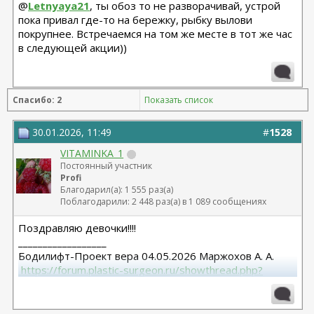
@
Letnyaya21
, ты обоз то не разворачивай, устрой
пока привал где-то на бережку, рыбку вылови
покрупнее. Встречаемся на том же месте в тот же час
в следующей акции))
Спасибо: 2
Показать список
30.01.2026, 11:49
#
1528
VITAMINKA_1
Постоянный участник
Profi
Благодарил(а): 1 555 раз(а)
Поблагодарили: 2 448 раз(а) в 1 089 сообщениях
Поздравляю девочки!!!!
__________________
Бодилифт-Проект вера 04.05.2026 Маржохов А. А.
 https://forum.plastic-surgeon.ru/showthread.php?
t=27341 
Грудь - ментор 325 сс+ высокий профиль.База 11,5 от
06.04.2023