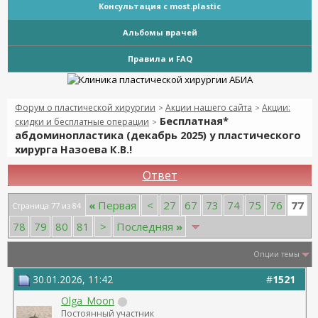
Консультация с most.plastic
Альбомы врачей
Правила и FAQ
Форум о пластической хирургии
Акции нашего сайта
Акции:
>
>
Бесплатная*
скидки и бесплатные операции
>
абдоминопластика (декабрь 2025) у пластического
хирурга Назоева К.В.!
Ответ
77
«
Первая
<
27
67
73
74
75
76
Страница 77 из 84
78
79
80
81
>
Последняя
»
Опции темы
30.01.2026, 11:42
#
1521
Olga_Moon
Постоянный участник