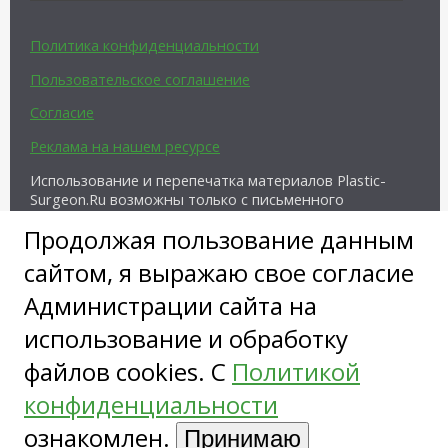
Политика конфиденциальности
Пользовательское соглашение
Согласие
Реклама на нашем ресурсе
Использование и перепечатка материалов Plastic-
Surgeon.Ru возможны только с письменного
разрешения администрации и при наличии
Продолжая пользование данным
активной ссылки на источник.
сайтом, я выражаю свое согласие
Администрации сайта на
использование и обработку
файлов cookies. С
Политикой
Copyright ©
конфиденциальности
ознакомлен.