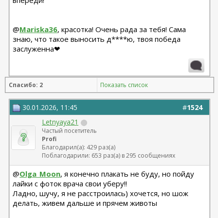
впереди!
@
Mariska36
, красотка! Очень рада за тебя! Сама
знаю, что такое выносить д****ю, твоя победа
заслуженна❤
Спасибо: 2
Показать список
30.01.2026, 11:45
#
1524
Letnyaya21
Частый посетитель
Profi
Благодарил(а): 429 раз(а)
Поблагодарили: 653 раз(а) в 295 сообщениях
@
Olga_Moon
, я конечно плакать не буду, но пойду
лайки с фоток врача свои уберу!!
Ладно, шучу, я не расстроилась) хочется, но шож
делать, живем дальше и прячем животы