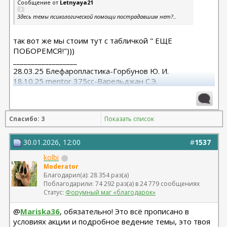
Сообщение от
Letnyaya21
Здесь темы психологической помощи пострадавшим нет?..
так вот же мы стоим тут с табличкой " ЕЩЕ
ПОБОРЕМСЯ!")))
__________________
28.03.25 Блефаропластика-Горбунов Ю. И.
18.10.25 mentor 375cc-Варельджан С.Э.
Спасибо: 3
Показать список
30.01.2026, 12:00
#
1537
kolbi
Moderator
Благодарил(а): 28 354 раз(а)
Поблагодарили: 74 292 раз(а) в 24 779 сообщениях
Статус:
Форумный маг «благодарок»
@
Mariska36
, обязательно! Это всё прописано в
условиях акции и подробное ведение темы, это твоя