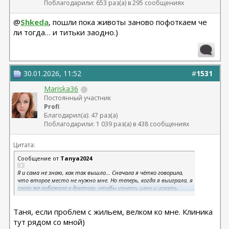
Поблагодарили: 653 раз(а) в 295 сообщениях
@
Shkeda
, пошли пока животы заново пофоткаем че
ли тогда… и титьки заодно.)
30.01.2026, 11:52
#
1531
Mariska36
Постоянный участник
Profi
Благодарил(а): 47 раз(а)
Поблагодарили: 1 039 раз(а) в 438 сообщениях
Цитата:
Сообщение от
Tanya2024
Я и сама не знаю, как так вышло... Сначала я чётко говорила,
что второе место не нужно мне. Но теперь, когда я выиграла, я
сразу же побежала к доктору, чтобы узнать цену и искать
возможности
Обидно будет такой шанс упускать из-за
отсутствия финансовой возможности.
Таня, если проблем с жильем, велком ко мне. Клиника
тут рядом со мной)