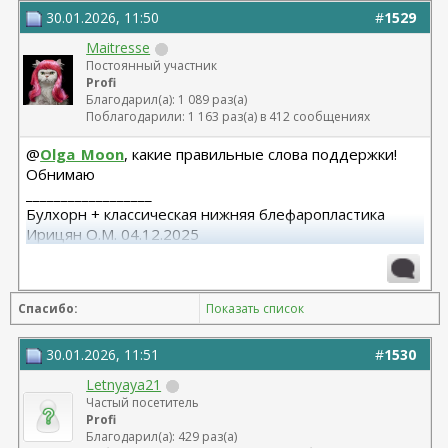
Липосакция подбородка 18.12.2023
30.01.2026, 11:50
#
1529
Maitresse
Постоянный участник
Profi
Благодарил(а): 1 089 раз(а)
Поблагодарили: 1 163 раз(а) в 412 сообщениях
@
Olga_Moon
, какие правильные слова поддержки!
Обнимаю
__________________
Булхорн + классическая нижняя блефаропластика
Ирицян О.М. 04.12.2025
Расширенная абдоминопластика + липосакция 360 +
липофилинг средней трети лица Назоев К.В.
Спасибо:
Показать список
22.04.2026
30.01.2026, 11:51
#
1530
Letnyaya21
Частый посетитель
Profi
Благодарил(а): 429 раз(а)