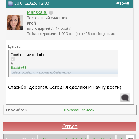
30.01.2026, 12:03
#
1540
Mariska36
Постоянный участник
Profi
Благодарил(а): 47 раз(а)
Поблагодарили: 1 039 раз(а) в 438 сообщениях
Цитата:
Сообщение от
kolbi
@
Mariska36
, здесь раздел с темами победителей
https://forum.plastic-surgeon.ru/forumdisplay.php?f=139
Почитай, посмотри, как они ведут свои темы.
Спасибо, дорогая. Сегодня сделаю! И начну вести)
Спасибо: 2
Показать список
Ответ