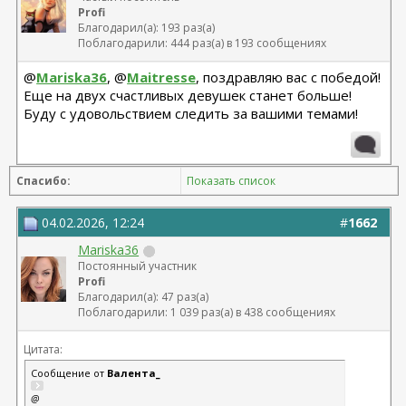
Profi
Благодарил(а): 193 раз(а)
Поблагодарили: 444 раз(а) в 193 сообщениях
@
Mariska36
, @
Maitresse
, поздравляю вас с победой!
Еще на двух счастливых девушек станет больше!
Буду с удовольствием следить за вашими темами!
Спасибо:
Показать список
04.02.2026, 12:24
#
1662
Mariska36
Постоянный участник
Profi
Благодарил(а): 47 раз(а)
Поблагодарили: 1 039 раз(а) в 438 сообщениях
Цитата:
Сообщение от
Валента_
@