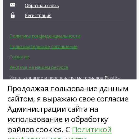
Обратная связь
Регистрация
Политика конфиденциальности
Пользовательское соглашение
Согласие
Реклама на нашем ресурсе
Использование и перепечатка материалов Plastic-
Surgeon.Ru возможны только с письменного
Продолжая пользование данным
разрешения администрации и при наличии
активной ссылки на источник.
сайтом, я выражаю свое согласие
Администрации сайта на
использование и обработку
файлов cookies. С
Политикой