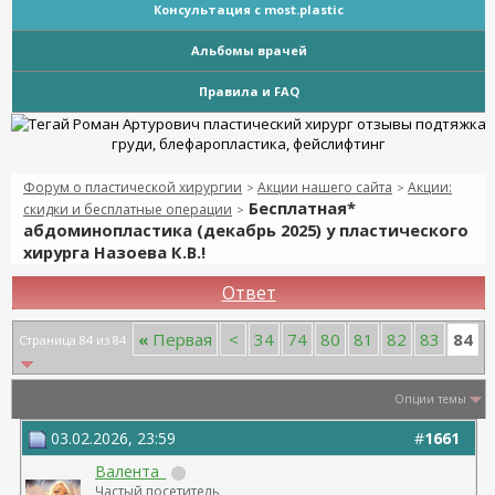
Консультация с most.plastic
Альбомы врачей
Правила и FAQ
Форум о пластической хирургии
Акции нашего сайта
Акции:
>
>
Бесплатная*
скидки и бесплатные операции
>
абдоминопластика (декабрь 2025) у пластического
хирурга Назоева К.В.!
Ответ
84
«
Первая
<
34
74
80
81
82
83
Страница 84 из 84
Опции темы
03.02.2026, 23:59
#
1661
Валента_
Частый посетитель