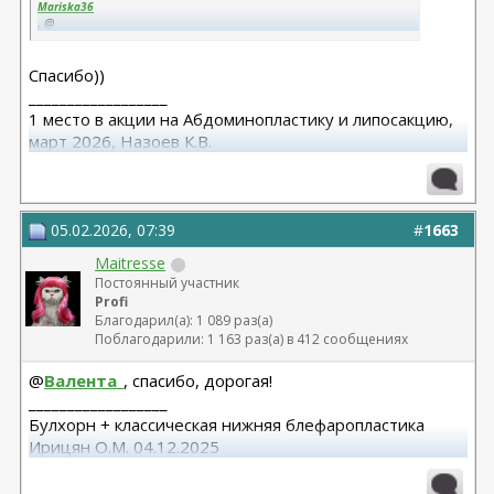
Mariska36
, @
Maitresse
, поздравляю вас с победой! Еще на двух счастливых девушек
станет больше! Буду с удовольствием следить за вашими
Спасибо))
темами!
__________________
1 место в акции на Абдоминопластику и липосакцию,
март 2026, Назоев К.В.
Мамопластика, май 2024, Хабаровск Андриенко А.Д.
05.02.2026, 07:39
#
1663
Maitresse
Постоянный участник
Profi
Благодарил(а): 1 089 раз(а)
Поблагодарили: 1 163 раз(а) в 412 сообщениях
@
Валента_
, спасибо, дорогая!
__________________
Булхорн + классическая нижняя блефаропластика
Ирицян О.М. 04.12.2025
Расширенная абдоминопластика + липосакция 360 +