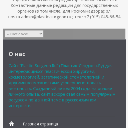
Контактные данные редакции для государственных
органов (в том числе, для Роскомнадзора): эл.
почта admin@plastic-surgeon.ru ; тел.: +7 (915) 045-66-54
О нас
Сайт “Plastic-Surgeon.Ru” (Пластик-Серджен.Ру) для
интересующихся пластической хирургией,
косметологией, эстетической стоматологией и
другими возможностями усовершенствовать
внешность. Созданный летом 2004 года на основе
личного опыта, сайт вскоре стал самым популярным
ресурсом по данной теме в русскоязычном
интернете.
Главная страница