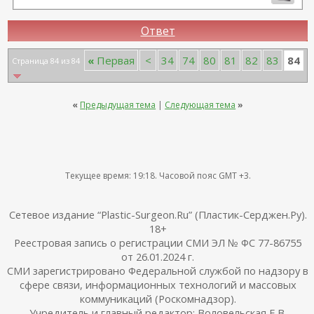
липофилинг средней трети лица Назоев К.В.
22.04.2026
Ответ
84
«
Первая
<
34
74
80
81
82
83
Страница 84 из 84
«
Предыдущая тема
|
Следующая тема
»
Текущее время:
19:18
. Часовой пояс GMT +3.
Сетевое издание “Plastic-Surgeon.Ru” (Пластик-Серджен.Ру).
18+
Реестровая запись о регистрации СМИ ЭЛ № ФС 77-86755
от 26.01.2024 г.
СМИ зарегистрировано Федеральной службой по надзору в
сфере связи, информационных технологий и массовых
коммуникаций (Роскомнадзор).
Учредитель и главный редактор: Воловельская Е.В.