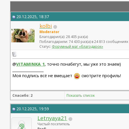
20.12.2025, 18:37
kolbi
Moderator
Благодарил(а): 28 405 раз(а)
Поблагодарили: 74 430 раз(а) в 24 813 сообщениях
Статус:
Форумный маг «благодарок»
@
VITAMINKA_1
, точно понабегут, мы уже это знаем)
__________________
Моя подпись всё не вмещает
смотрите профиль!
Спасибо: 2
Показать список
20.12.2025, 19:59
Letnyaya21
Частый посетитель
Profi