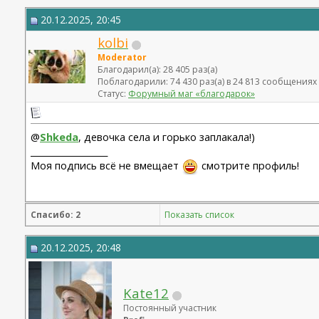
20.12.2025, 20:45
kolbi
Moderator
Благодарил(а): 28 405 раз(а)
Поблагодарили: 74 430 раз(а) в 24 813 сообщениях
Статус:
Форумный маг «благодарок»
@
Shkeda
, девочка села и горько заплакала!)
__________________
Моя подпись всё не вмещает
смотрите профиль!
Спасибо: 2
Показать список
20.12.2025, 20:48
Kate12
Постоянный участник