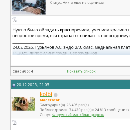
Статус: Никто еще не оценивал
Нужно было обладать красноречием, умением красиво н
непростое время, вся страна готовилась к новогоднему 
__________________
24.02.2026, Гурьянов А.С. эндо 2/3, смас, медиальная пл
11.2025, липофилинг груди, Серозудинов
10.2024, 425 Motiva demi, Серозудинов
08.2015, allergan 240, 255. Аврамович А.Г., Клиника СЛ (
Спасибо: 4
Показать список
20.12.2025, 21:05
kolbi
Moderator
Благодарил(а): 28 405 раз(а)
Поблагодарили: 74 430 раз(а) в 24 813 сообщениях
Статус:
Форумный маг «благодарок»