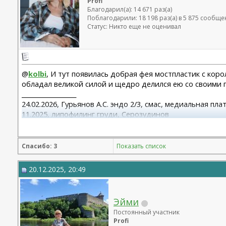
Profi
Благодарил(а): 14 671 раз(а)
Поблагодарили: 18 198 раз(а) в 5 875 сообщ
Статус: Никто еще не оценивал
@
kolbi
, И тут появилась добрая фея мостпластик с кор
обладал великой силой и щедро делился ею со своими 
__________________
24.02.2026, Гурьянов А.С. эндо 2/3, смас, медиальная пл
11.2025, липофилинг груди, Серозудинов
10.2024, 425 Motiva demi, Серозудинов
08.2015, allergan 240, 255. Аврамович А.Г., Клиника СЛ (
Спасибо: 3
Показать список
20.12.2025, 20:49
Эйми
Постоянный участник
Profi