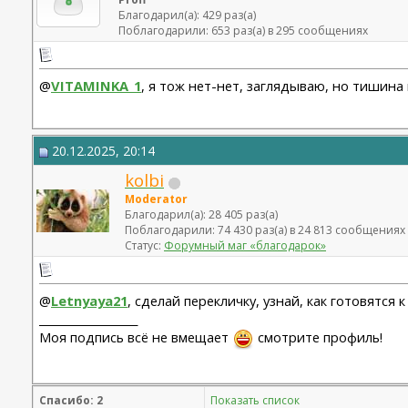
Благодарил(а): 429 раз(а)
Поблагодарили: 653 раз(а) в 295 сообщениях
@
VITAMINKA_1
, я тож нет-нет, заглядываю, но тишина
20.12.2025, 20:14
kolbi
Moderator
Благодарил(а): 28 405 раз(а)
Поблагодарили: 74 430 раз(а) в 24 813 сообщениях
Статус:
Форумный маг «благодарок»
@
Letnyaya21
, сделай перекличку, узнай, как готовятся
__________________
Моя подпись всё не вмещает
смотрите профиль!
Спасибо: 2
Показать список