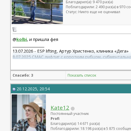
Благодарил(а): 9 470 раз(а)
Поблагодарили: 2 490 раз(а) в 970 
Статус: Никто еще не оценивал
@
kolbi
, и пришла фея
__________________
13.07.2026 - ESP lifting, Артур Христенко, клиника «Дега»
8.07.2025 СМАС лифтиг с коротким рубцом, субментальна
15.10.25 Редукция с подтяжкой Варельджан С.Э.
Спасибо: 3
Показать список
20.12.2025, 20:54
Kate12
Постоянный участник
Profi
Благодарил(а): 14 671 раз(а)
Поблагодарили: 18 198 раз(а) в 5 875 сообщ