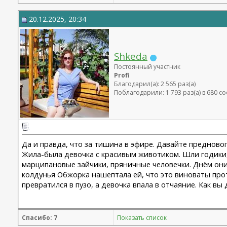
20.12.2025, 20:34
Shkeda
Постоянный участник
Profi
Благодарил(а): 2 565 раз(а)
Поблагодарили: 1 793 раз(а) в 680 
Да и правда, что за тишина в эфире. Давайте предново
Жила-была девочка с красивым животиком. Шли годики,
марципановые зайчики, пряничные человечки. Днём они 
колдунья Обжорка нашептала ей, что это виноваты прот
превратился в пузо, а девочка впала в отчаяние. Как вы
Спасибо: 7
Показать список