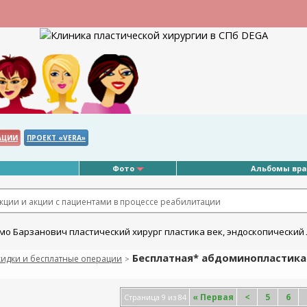
АЦИИ
ПРОЕКТ «VERA»
Фото
Альбомы вр
ции и акции с пациентами в процессе реабилитации
Бесплатная* абдоминопластика 
кидки и бесплатные операции
>
«
Первая
<
5
6
Страница 9 из 84