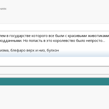
ениях
олем в государстве которого все были с красивыми животикам
подданными. Но попасть в это королевство было непросто…
атизма, блефаро верх и низ, булхон
молодости и красоты)