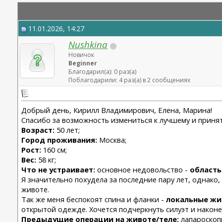
11.01.2026, 14:27
Nushkina
Новичок
Beginner
Благодарил(а): 0 раз(а)
Поблагодарили: 4 раз(а) в 2 сообщениях
Добрый день, Кирилл Владимирович, Елена, Марина!
Спасибо за возможность измениться к лучшему и принять
Возраст:
50 лет;
Город проживания:
Москва;
Рост:
160 см;
Вес:
58 кг;
Что не устраивает:
основное недовольство -
область
Я значительно похудела за последние пару лет, однако
животе.
Так же меня беспокоят спина и фланки -
локальные ж
открытой одежде. Хочется подчеркнуть силуэт и наконе
Предыдущие операции на животе/теле:
лапароскопи