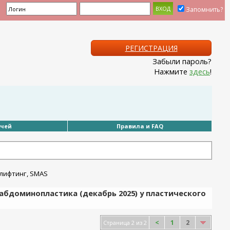
Запомнить?
РЕГИСТРАЦИЯ
Забыли пароль?
Нажмите
здесь
!
ачей
Правила и FAQ
абдоминопластика (декабрь 2025) у пластического
<
1
2
Страница 2 из 2