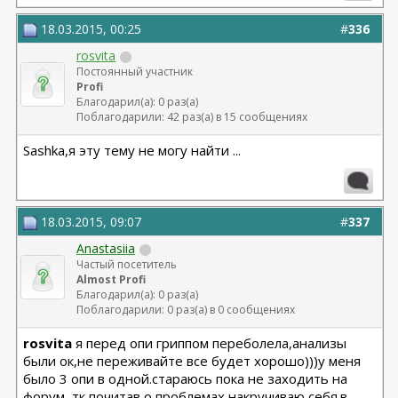
18.03.2015, 00:25
#
336
rosvita
Постоянный участник
Profi
Благодарил(а): 0 раз(а)
Поблагодарили: 42 раз(а) в 15 сообщениях
Sashka,я эту тему не могу найти ...
18.03.2015, 09:07
#
337
Anastasiia
Частый посетитель
Almost Profi
Благодарил(а): 0 раз(а)
Поблагодарили: 0 раз(а) в 0 сообщениях
rosvita
я перед опи гриппом переболела,анализы
были ок,не переживайте все будет хорошо)))у меня
было 3 опи в одной.стараюсь пока не заходить на
форум, тк почитав о проблемах накручиваю себя.в