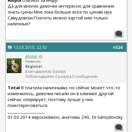
Alojna
спасибо за инфу!
Да для многих девочек интересно для сравнения
знать цены.Мне пока больше всех по ценам нра
Самудовски.Платить можно картой или только
наличные?
13.03.2015, 22:30
#
324
Alojna
Новичок
Beginner
Благодарил(а): 0 раз(а)
Поблагодарили: 0 раз(а) в 0 сообщениях
Total
Я платила наличными, но сейчас может что-то
изменилось, девочки писали он в клинике другой
сейчас оперирует, поэтому лучше у них
поинтересоваться.
__________________
01.03.2014 евросиликон, анатомы 240, Dr.Samudovsky