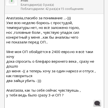
Profi
Благодарил(а): 0 раз(а)
Поблагодарили: 42 раз(а) в 15 сообщениях
Anastasiia,спасибо за понимание ...-)))
Уже всю неделю борюсь с простудой,
температуры нет, но всё заложено горло,
нос ,головные боли , чувствую упадок сил
конкретный у меня ...как бы анализы чего
не показали перед ОП...
Мне моя ОП обойдётся в 2400 евро.но я всё таки
хочу
дока спросить о блефаро верхнего века , сразу не
дошло
до меня -(( а теперь хочу за один наркоз и отпуск ,
как говориться
два зайца убить -)))
Anastasiia, как ты себя сейчас чувствуешь ,
у тебя ведь было сразу 3-и ОП ?