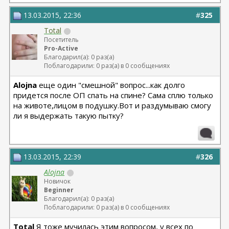
13.03.2015, 22:36
#
325
Total
Посетитель
Pro-Active
Благодарил(а): 0 раз(а)
Поблагодарили: 0 раз(а) в 0 сообщениях
Alojna
еще один "смешной" вопрос...как долго
придется после ОП спать на спине? Сама сплю только
на животе,лицом в подушку.Вот и раздумываю смогу
ли я выдержать такую пытку?
13.03.2015, 22:39
#
326
Alojna
Новичок
Beginner
Благодарил(а): 0 раз(а)
Поблагодарили: 0 раз(а) в 0 сообщениях
Total
Я тоже мучилась этим вопросом, у всех по