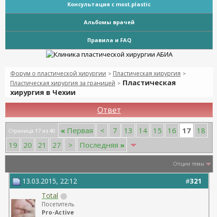
Консультация с most.plastic
Альбомы врачей
Правила и FAQ
Форум о пластической хирургии
Пластическая хирургия
>
>
Пластическая
Пластическая хирургия за границей
>
хирургия в Чехии
Ответ
17
«
Первая
<
7
13
14
15
16
18
Страница 17 из 40
19
20
21
27
>
Последняя
»
Опции темы
13.03.2015, 22:12
#
321
Total
Посетитель
Pro-Active