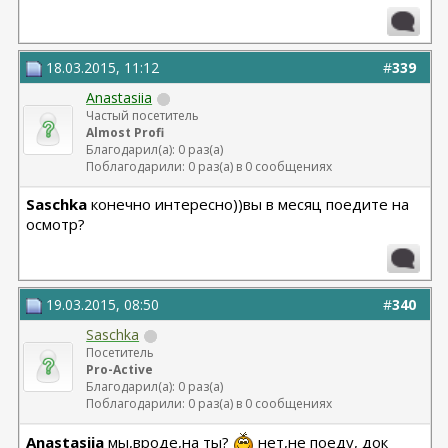
18.03.2015, 11:12
#
339
Anastasiia
Частый посетитель
Almost Profi
Благодарил(а): 0 раз(а)
Поблагодарили: 0 раз(а) в 0 сообщениях
Saschka
конечно интересно))вы в месяц поедите на
осмотр?
19.03.2015, 08:50
#
340
Saschka
Посетитель
Pro-Active
Благодарил(а): 0 раз(а)
Поблагодарили: 0 раз(а) в 0 сообщениях
Anastasiia
мы,вроде,на ты?
нет,не поеду, док