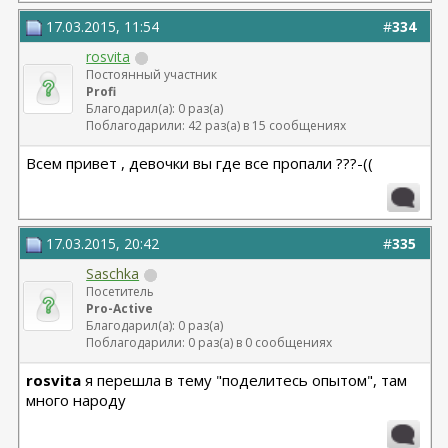
17.03.2015, 11:54
#
334
rosvita
Постоянный участник
Profi
Благодарил(а): 0 раз(а)
Поблагодарили: 42 раз(а) в 15 сообщениях
Всем привет , девочки вы где все пропали ???-((
17.03.2015, 20:42
#
335
Saschka
Посетитель
Pro-Active
Благодарил(а): 0 раз(а)
Поблагодарили: 0 раз(а) в 0 сообщениях
rosvita
я перешла в тему "поделитесь опытом", там
много народу