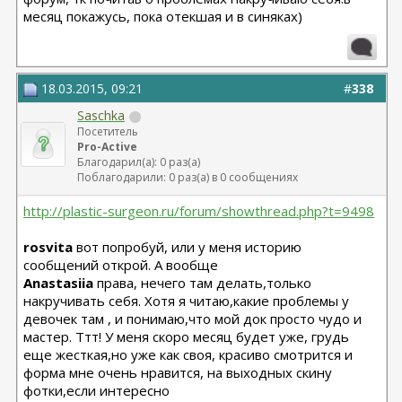
месяц покажусь, пока отекшая и в синяках)
18.03.2015, 09:21
#
338
Saschka
Посетитель
Pro-Active
Благодарил(а): 0 раз(а)
Поблагодарили: 0 раз(а) в 0 сообщениях
http://plastic-surgeon.ru/forum/showthread.php?t=9498
rosvita
вот попробуй, или у меня историю
сообщений открой. А вообще
Anastasiia
права, нечего там делать,только
накручивать себя. Хотя я читаю,какие проблемы у
девочек там , и понимаю,что мой док просто чудо и
мастер. Ттт! У меня скоро месяц будет уже, грудь
еще жесткая,но уже как своя, красиво смотрится и
форма мне очень нравится, на выходных скину
фотки,если интересно