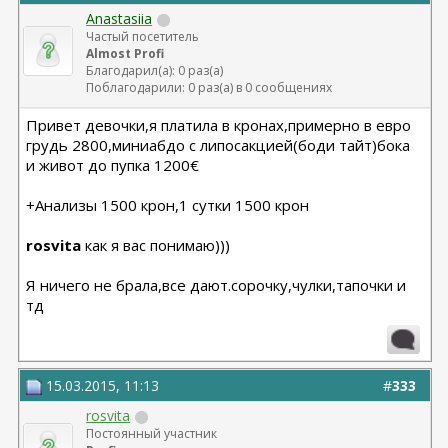
Anastasiia
Частый посетитель
Almost Profi
Благодарил(а): 0 раз(а)
Поблагодарили: 0 раз(а) в 0 сообщениях
Привет девочки,я платила в кронах,примерно в евро
грудь 2800,миниабдо с липосакцией(боди тайт)бока
и живот до пупка 1200€
+Анализы 1500 крон,1 сутки 1500 крон
rosvita
как я вас понимаю)))
Я ничего не брала,все дают.сорочку,чулки,тапочки и
тд
15.03.2015, 11:13
#
333
rosvita
Постоянный участник