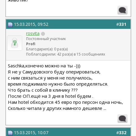
15.03.2015, 09:52
#
331
rosvita
Постоянный участник
Profi
Благодарил(а): 0 раз(а)
Поблагодарили: 42 раз(а) в 15 сообщениях
Saschka,конечно можно на ты -)))
Я не у Самудовского буду оперироваться,
с ним связаться у меня не получилось,
время поджимало нужно было определяться.
Что брать с собой в клинику ???
После ОП.ещё на 3 дня в hotel будем .
Нам hotel обходится 45 евро про персон одна ночь,
Сколько читала у других намного дешевле ...
15.03.2015, 10:07
#
332