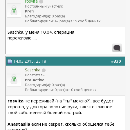
rosvita
Постоянный участник
Profi
Благодарил(а): 0 раз(а)
Поблагодарили: 42 раз(а) в 15 сообщениях
Saschka, у меня 10.04. операция
переживаю .....
14.03.2015, 23:18
#
330
Saschka
Посетитель
Pro-Active
Благодарил(а): 0 раз(а)
Поблагодарили: 0 раз(а) в 0 сообщениях
rosvita
не переживай (на "ты" можно?), все будет
хорошо, у доктора золотые руки, так что главное
твой собственный боевой настрой.
Anastasiia
если не секрет, сколько обошелся тебе
животик?