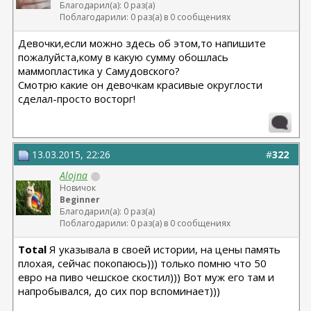
Благодарил(а): 0 раз(а)
Поблагодарили: 0 раз(а) в 0 сообщениях
Девочки,если можно здесь об этом,то напишите
пожалуйста,кому в какую сумму обошлась
маммопластика у Самудовского?
Смотрю какие он девочкам красивые округлости
сделал-просто восторг!
13.03.2015, 22:26
#
322
Alojna
Новичок
Beginner
Благодарил(а): 0 раз(а)
Поблагодарили: 0 раз(а) в 0 сообщениях
Total
Я указывала в своей истории, на цены память
плохая, сейчас покопаюсь))) только помню что 50
евро на пиво чешское скостил))) Вот муж его там и
напробывался, до сих пор вспоминает)))