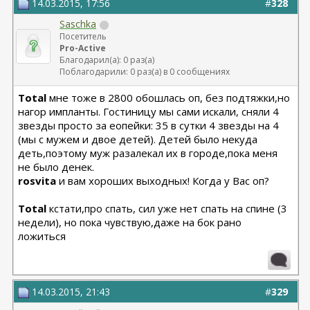
14.03.2015, 17:56
#
328
Saschka
Посетитель
Pro-Active
Благодарил(а): 0 раз(а)
Поблагодарили: 0 раз(а) в 0 сообщениях
Total
мне тоже в 2800 обошлась оп, без подтяжки,но
нагор импланты. Гостиницу мы сами искали, сняли 4
звезды просто за еопейки: 35 в сутки 4 звезды на 4
(мы с мужем и двое детей). Детей было некуда
деть,поэтому муж разалекал их в городе,пока меня
не было денек.
rosvita
и вам хороших выходных! Когда у Вас оп?
Total
кстати,про спать, сил уже нет спать на спине (3
недели), но пока чувствую,даже на бок рано
ложиться
14.03.2015, 21:43
#
329