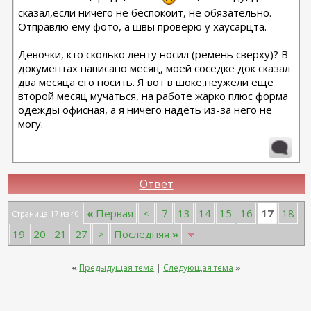
сказал,если ничего не беспокоит, не обязательно.
Отправлю ему фото, а швы проверю у хаусарцта.
Девочки, кто сколько ленту носил (ремень сверху)? В
документах написано месяц, моей соседке док сказал
два месяца его носить. Я вот в шоке,неужели еще
второй месяц мучаться, на работе жарко плюс форма
одежды офисная, а я ничего надеть из-за него не
могу.
Ответ
17
«
Первая
<
7
13
14
15
16
18
Страница 17 из 40
19
20
21
27
>
Последняя
»
«
Предыдущая тема
|
Следующая тема
»