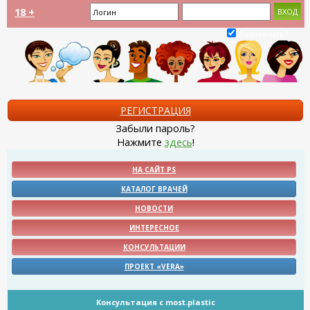
18 +
Запомнить?
РЕГИСТРАЦИЯ
Забыли пароль?
Нажмите
здесь
!
НА САЙТ PS
КАТАЛОГ ВРАЧЕЙ
НОВОСТИ
ИНТЕРЕСНОЕ
КОНСУЛЬТАЦИИ
ПРОЕКТ «VERA»
Консультация с most.plastic