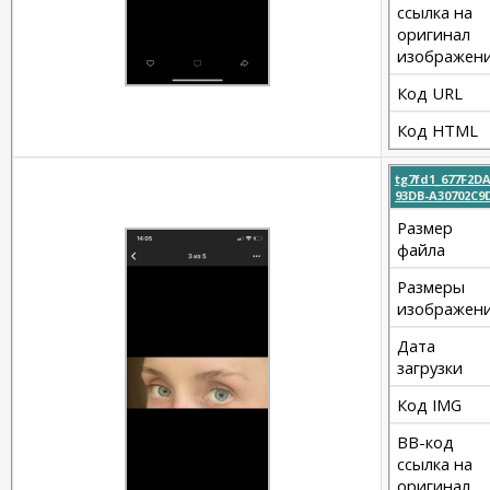
ссылка на
оригинал
изображен
Код URL
Код HTML
tg7fd1_677F2DA
93DB-A30702C9
Размер
файла
Размеры
изображен
Дата
загрузки
Код IMG
BB-код
ссылка на
оригинал