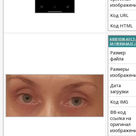
изображен
Код URL
Код HTML
A8051E08-AFC7-
3A19E80A6A3C.
Размер
файла
Размеры
изображен
Дата
загрузки
Код IMG
BB-код
ссылка на
оригинал
изображен