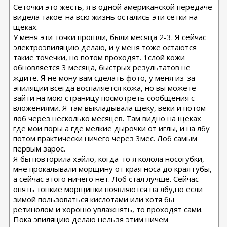
Сеточки это жесть, я в одной американской передаче
Подумываю еще, может попробовать это убрать с помощью
Profractional- от него таких побочек не было
видела такое-на всю жизнь остались эти сетки на
щеках.
У меня эти точки прошли, были месяца 2-3. Я сейчас
электроэпиляцию делаю, и у меня тоже остаются
такие точечки, но потом проходят. 1слой кожи
обновляется 3 месяца, быстрых результатов не
ждите. Я не мону вам сделать фото, у меня из-за
эпиляции всегда воспаляется кожа, но вы можете
зайти на мою страницу посмотреть сообщения с
вложениями. Я там выкладывала щеку, веки и потом
лоб через несколько месяцев. Там видно на щеках
где мои поры а где мелкие дырочки от иглы, и на лбу
потом практически ничего через 3мес. Лоб самым
первым зарос.
Я бы повторила хэйло, когда-то я колола носогубки,
мне прокалывали морщину от края носа до края губы,
а сейчас этого ничего нет. Лоб стал лучше. Сейчас
опять тонкие морщинки появляются на лбу,но если
зимой пользоваться кислотами или хотя бы
ретинолом и хорошо увлажнять, то проходят сами.
Пока эпиляцию делаю нельзя этим ничем