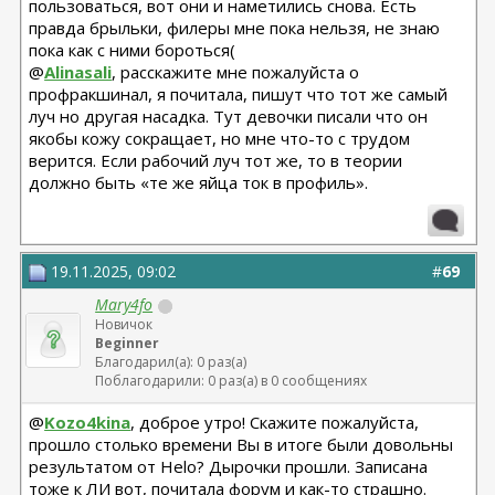
пользоваться, вот они и наметились снова. Есть
правда брыльки, филеры мне пока нельзя, не знаю
пока как с ними бороться(
@
Alinasali
, расскажите мне пожалуйста о
профракшинал, я почитала, пишут что тот же самый
луч но другая насадка. Тут девочки писали что он
якобы кожу сокращает, но мне что-то с трудом
верится. Если рабочий луч тот же, то в теории
должно быть «те же яйца ток в профиль».
19.11.2025, 09:02
#
69
Mary4fo
Новичок
Beginner
Благодарил(а): 0 раз(а)
Поблагодарили: 0 раз(а) в 0 сообщениях
@
Kozo4kina
, доброе утро! Скажите пожалуйста,
прошло столько времени Вы в итоге были довольны
результатом от Helo? Дырочки прошли. Записана
тоже к ЛИ вот, почитала форум и как-то страшно.