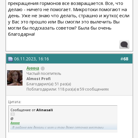
прекращения гормонов все возвращается. Все, что
делаю - ничего не помогает. Микротоки помогают на
день. Уже не знаю что делать, страшно и жутко( если
у Вас это прошло или Вы смогли это вылечить Вы
могли бы подсказать советом? Была бы очень
благодарна!
06.11.2023, 16:16
#
68
Аннна
Частый посетитель
Almost Profi
Благодарил(а): 51 раз(а)
Поблагодарили: 118 раз(а) в 59 сообщениях
Цитата:
Сообщение от
Alinasali
@
Аннна
, В районе век делали с млп и там даже сеточка местами
осталась как отпечаток(
П страшно жить с кожей испорченной на ровном месте!