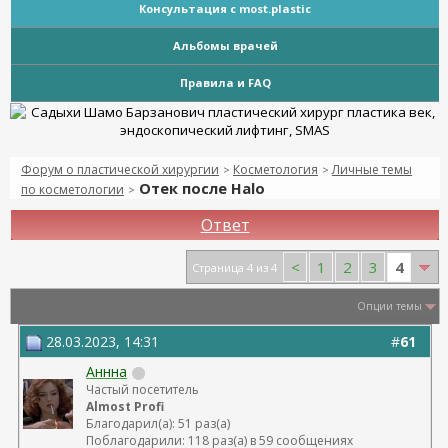
Консультация с most.plastic
Альбомы врачей
Правила и FAQ
Форум о пластической хирургии
Косметология
Личные темы
>
>
Отек после Halo
по косметологии
>
Ответ
4
<
1
2
3
Страница 4 из 4
Опции темы
28.03.2023, 14:31
#
61
Аннна
Частый посетитель
Almost Profi
Благодарил(а): 51 раз(а)
Поблагодарили: 118 раз(а) в 59 сообщениях