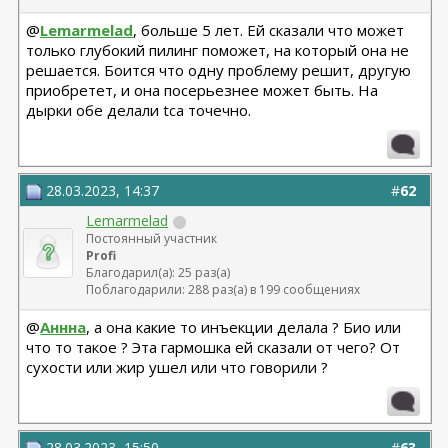
@
Lemarmelad
, больше 5 лет. Ей сказали что может
только глубокий пилинг поможет, на который она не
решается. Боится что одну проблему решит, другую
приобретет, и она посерьезнее может быть. На
дырки обе делали tca точечно.
28.03.2023, 14:37
#
62
Lemarmelad
Постоянный участник
Profi
Благодарил(а): 25 раз(а)
Поблагодарили: 288 раз(а) в 199 сообщениях
@
Аннна
, а она какие то инъекции делала ? Био или
что то такое ? Эта гармошка ей сказали от чего? От
сухости или жир ушел или что говорили ?
28.03.2023, 15:50
#
63