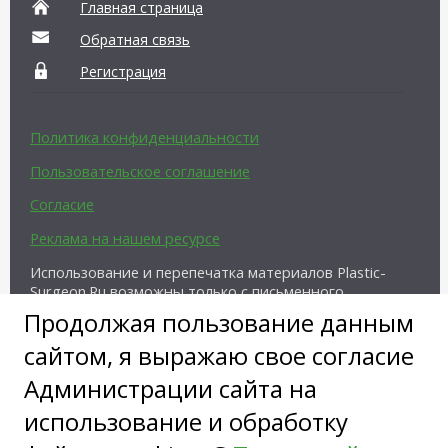
Главная страница
Обратная связь
Регистрация
Политика конфиденциальности
Пользовательское соглашение
Согласие
Реклама на нашем ресурсе
Использование и перепечатка материалов Plastic-
Surgeon.Ru возможны только с письменного
разрешения администрации и при наличии
Продолжая пользование данным
активной ссылки на источник.
сайтом, я выражаю свое согласие
Администрации сайта на
использование и обработку