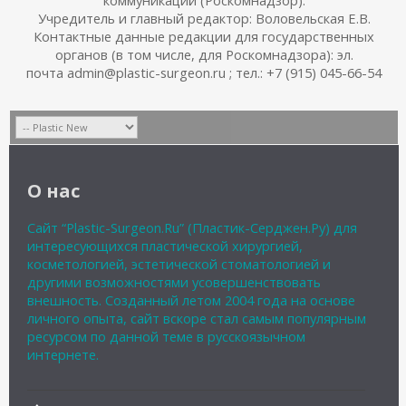
Учредитель и главный редактор: Воловельская Е.В.
Контактные данные редакции для государственных
органов (в том числе, для Роскомнадзора): эл.
почта admin@plastic-surgeon.ru ; тел.: +7 (915) 045-66-54
О нас
Сайт “Plastic-Surgeon.Ru” (Пластик-Серджен.Ру) для
интересующихся пластической хирургией,
косметологией, эстетической стоматологией и
другими возможностями усовершенствовать
внешность. Созданный летом 2004 года на основе
личного опыта, сайт вскоре стал самым популярным
ресурсом по данной теме в русскоязычном
интернете.