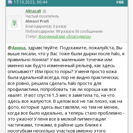
17.10.2023, 00:44
#
66
Alinasali
Частый посетитель
Almost Profi
Благодарил(а): 3 раз(а)
Поблагодарили: 99 раз(а) в 36 сообщениях
Статус:
Форумный маг «благодарок»
@
Аннна
, здравствуйте. Подскажите, пожалуйста, Вы
выше писали, что у Вас тоже были дырки после halo, я
правильно поняла? У вас маленькие точечки или
именно как будто измененный рельеф, как здесь
описывают? Или просто поры? У меня просто кожа
была идеальной всегда, пор не видно практически,
все ровно, решила сделать halo просто для
профилактики, попробовать так ли хороша как все
хвалят. И вот спустя 1,5 мес я заметила то, на что
здесь все жалуются. В целом все не так плохо, как на
фото, которые здесь выставляли, но тем не менее,
когда все было идеально, а теперь стало проблемно -
это ужасно! У пеня все в мелкой пигментации
частичками, точками, в районе щек ближе к
носогубкам несколько участков именно этого