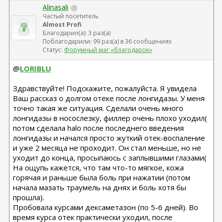
Alinasali
Частый посетитель
Almost Profi
Благодарил(а): 3 раз(а)
Поблагодарили: 99 раз(а) в 36 сообщениях
Статус:
Форумный маг «благодарок»
@
LORIBLU
Здравствуйте! Подскажите, пожалуйста. Я увидела
Ваш рассказ о долгом отеке после лонгидазы. У меня
точно такая же ситуация. Сделали очень много
лонгидазы в носослезку, филлер очень плохо уходил(
потом сделала halo после последнего введения
лонгидазы и начался просто жуткий отек-воспаление
и уже 2 месяца не проходит. Он стал меньше, но не
уходит до конца, просыпаюсь с заплывшими глазами(
На ощупь кажется, что там что-то мягкое, кожа
горячая и раньше была боль при нажатии (потом
начала мазать траумель на днях и боль хотя бы
прошла).
Пробовала курсами дексаметазон (по 5-6 дней). Во
время курса отек практически уходил, после