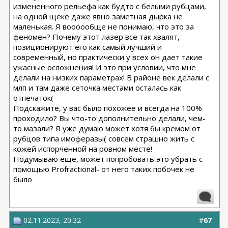
измененного рельефа как будто с белыми рубцами,
на одной щеке даже явно заметная дырка не
маленькая. Я воооообще не понимаю, что это за
феномен? Почему этот лазер все так хвалят,
позиционируют его как самый лучший и
современный, но практически у всех он дает такие
ужасные осложнения! И это при условии, что мне
делали на низких параметрах! В районе век делали с
млп и там даже сеточка местами осталась как
отпечаток(
Подскажите, у вас было похожее и всегда на 100%
проходило? Вы что-то дополнительно делали, чем-
то мазали? Я уже думаю может хотя бы кремом от
рубцов типа имоферазы( совсем страшно жить с
кожей испорченной на ровном месте!
Подумываю еще, может попробовать это убрать с
помощью Profractional- от него таких побочек не
было
02.11.2023, 20:32
#
67