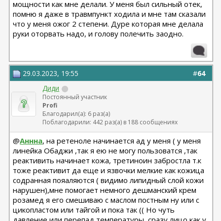
мощности как мне делали. У меня был сильный отек,
помню я даже в травмпункт ходила и мне там сказали
что у меня ожог 2 степени. Дуре которая мне делала
руки оторвать надо, и голову полечить заодно.
29.03.2023, 19:55
#
64
Диди
Постоянный участник
Profi
Благодарил(а): 6 раз(а)
Поблагодарили: 442 раз(а) в 188 сообщениях
@
Аннна
, на ретеноле начинается ад у меня ( у меня
линейка Обаджи ,так я ею не могу пользоватся ,так
реактивить начинает кожа, третиноин забростла т.к
тоже реактивит да еще и язвочки мелкие как кожица
содранная пояаляются ( видимо липидный слой кожи
нарушен),мне помогает немного дешманский крем
розамед я его смешиваю с маслом постным ну или с
цикопластом или тайгой и пока так (( Но чуть
давление или перепад температуры, сразу лицо как у