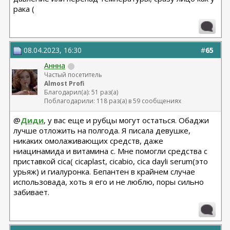
рака (
08.04.2023, 16:30
#
65
Аннна
Частый посетитель
Almost Profi
Благодарил(а): 51 раз(а)
Поблагодарили: 118 раз(а) в 59 сообщениях
@
Диди
, у вас еще и рубцы могут остаться. Обаджи
лучше отложить на полгода. Я писала девушке,
никаких омолаживающих средств, даже
ниацинамида и витамина с. Мне помогли средства с
приставкой cica( cicaplast, cicabio, cica dayli serum(это
урьяж) и гиалуронка. Бепантен в крайнем случае
использовада, хоть я его и не люблю, поры сильно
забивает.