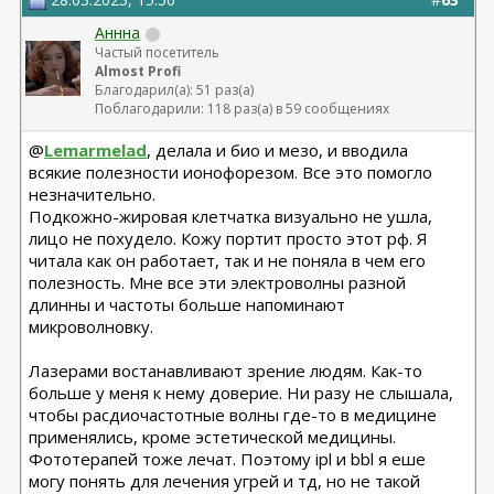
Аннна
Частый посетитель
Almost Profi
Благодарил(а): 51 раз(а)
Поблагодарили: 118 раз(а) в 59 сообщениях
@
Lemarmelad
, делала и био и мезо, и вводила
всякие полезности ионофорезом. Все это помогло
незначительно.
Подкожно-жировая клетчатка визуально не ушла,
лицо не похудело. Кожу портит просто этот рф. Я
читала как он работает, так и не поняла в чем его
полезность. Мне все эти электроволны разной
длинны и частоты больше напоминают
микроволновку.
Лазерами востанавливают зрение людям. Как-то
больше у меня к нему доверие. Ни разу не слышала,
чтобы расдиочастотные волны где-то в медицине
применялись, кроме эстетической медицины.
Фототерапей тоже лечат. Поэтому ipl и bbl я еше
могу понять для лечения угрей и тд, но не такой