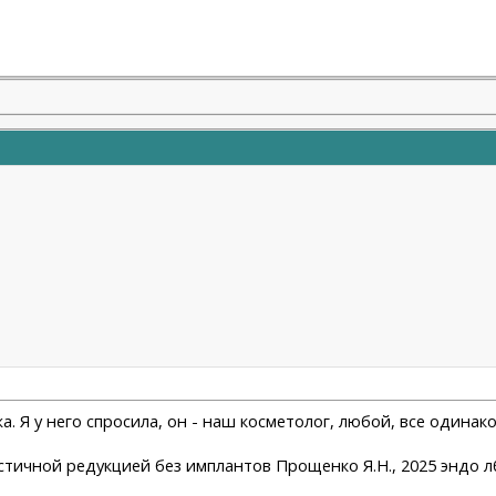
а. Я у него спросила, он - наш косметолог, любой, все одинак
астичной редукцией без имплантов Прощенко Я.Н., 2025 эндо лб