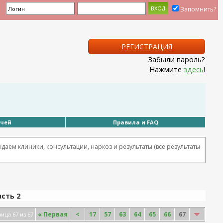
Запомнить?
РЕГИСТРАЦИЯ
Забыли пароль?
Нажмите
здесь
!
ачей
Правила и FAQ
аем клиники, консультации, наркоз и результаты (все результаты
асть 2
«
Первая
<
17
57
63
64
65
66
67
ица 67 из 67