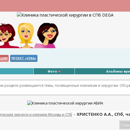
АЦИИ
ПРОЕКТ «VERA»
Фото
Альбомы вр
ом разделе размещаются темы, посвященные клиникам и хирургам. Обсужд
ХРИСТЕНКО А.А., СПб, ч
ические хирурги и клиники Москвы и СПб
>
Стран