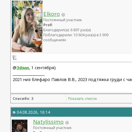
Elkoro
Постоянный участник
Profi
Благодарил(а): 6 897 раз(а)
Поблагодарили: 10 604 раз(а) в 3 909
сообщениях
@
Эйми
, 1 сентября)
__________________
2021 низ блефаро Павлов В.В., 2023 подтяжка груди с ч
Спасибо: 3
Показать список
04.08.2026, 16:14
Natylissimo
Постоянный участник