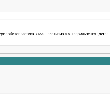
ериорбитопластика, СМАС, платизма А.А. Гаврильченко "Дега"