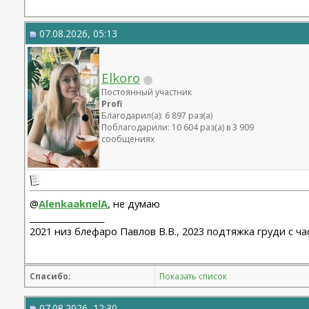
07.08.2026, 05:13
Elkoro
Постоянный участник
Profi
Благодарил(а): 6 897 раз(а)
Поблагодарили: 10 604 раз(а) в 3 909
сообщениях
@
AlenkaaknelA
, не думаю
__________________
2021 низ блефаро Павлов В.В., 2023 подтяжка груди с ч
Спасибо:
Показать список
07.08.2026, 12:30