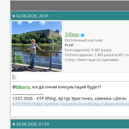
02.08.2026, 20:41
Эйми
Постоянный участник
Profi
Благодарил(а): 9 461 раз(а)
Поблагодарили: 2 483 раз(а) в 967 
Статус: Никто еще не оценивал
@
Elkoro
, когда очная консультация будет?
__________________
13.07.2026 - ESP lifting, Артур Христенко, клиника «Дега»
8.07.2025 СМАС лифтиг с коротким рубцом, субментальна
15.10.25 Редукция с подтяжкой Варельджан С.Э.
03.08.2026, 01:09