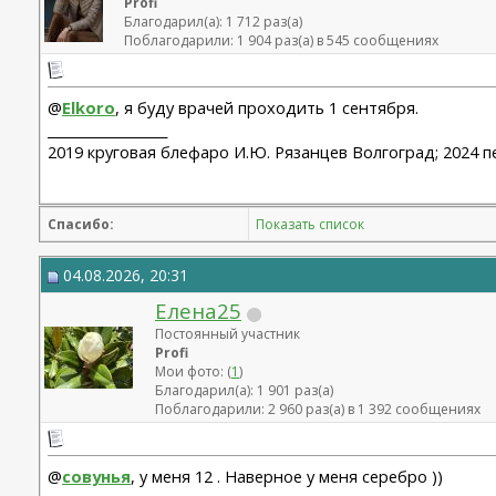
Profi
Благодарил(а): 1 712 раз(а)
Поблагодарили: 1 904 раз(а) в 545 сообщениях
@
Elkoro
, я буду врачей проходить 1 сентября.
__________________
2019 круговая блефаро И.Ю. Рязанцев Волгоград; 2024 п
Спасибо:
Показать список
04.08.2026, 20:31
Елена25
Постоянный участник
Profi
Мои фото: (
1
)
Благодарил(а): 1 901 раз(а)
Поблагодарили: 2 960 раз(а) в 1 392 сообщениях
@
совунья
, у меня 12 . Наверное у меня серебро ))