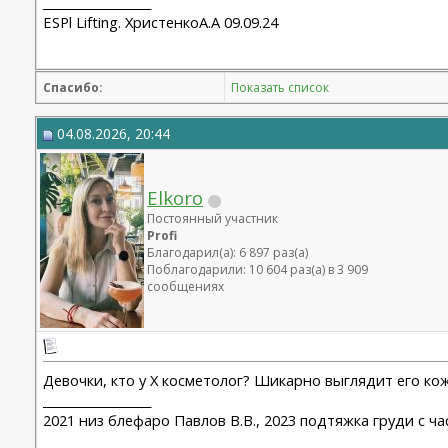
__________________
ESPl Lifting. ХристенкоА.А 09.09.24
Спасибо:
Показать список
04.08.2026, 20:44
Elkoro
Постоянный участник
Profi
Благодарил(а): 6 897 раз(а)
Поблагодарили: 10 604 раз(а) в 3 909
сообщениях
Девочки, кто у Х косметолог? Шикарно выглядит его кож
__________________
2021 низ блефаро Павлов В.В., 2023 подтяжка груди с ч