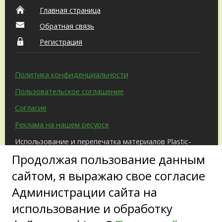
Главная страница
Обратная связь
Регистрация
Политика конфиденциальности
Пользовательское соглашение
Согласие
Реклама на нашем ресурсе
Использование и перепечатка материалов Plastic-
Surgeon.Ru возможны только с письменного
Продолжая пользование данным
разрешения администрации и при наличии
активной ссылки на источник.
сайтом, я выражаю свое согласие
Администрации сайта на
использование и обработку