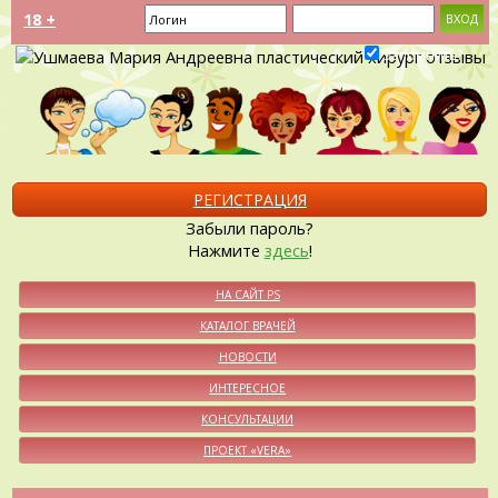
18 +
Запомнить?
РЕГИСТРАЦИЯ
Забыли пароль?
Нажмите
здесь
!
НА САЙТ PS
КАТАЛОГ ВРАЧЕЙ
НОВОСТИ
ИНТЕРЕСНОЕ
КОНСУЛЬТАЦИИ
ПРОЕКТ «VERA»