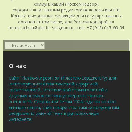
коммуникаций (Роскомнадзор).
Учредитель и главный редактор: Воловельская Е.В.
Контактные данные редакции для государственных
органов (в том числе, для Роскомнадзора): эл.
почта admin@plastic-surgeon.ru ; тел.: +7 (915) 045-66-54
О нас
Сайт “Plastic-Surgeon.Ru” (Пластик-Серджен.Ру) для
интересующихся пластической хирургией,
косметологией, эстетической стоматологией и
другими возможностями усовершенствовать
внешность. Созданный летом 2004 года на основе
личного опыта, сайт вскоре стал самым популярным
ресурсом по данной теме в русскоязычном
интернете.