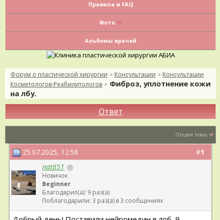
Правила и FAQ
Фото
Альбомы врачей
Форум о пластической хирургии
Консультации
Консультации
>
>
Фиброз, уплотнение кожи
Косметологов-Реабилитологов
>
на лбу.
Ответ
Опции темы
25.07.2025, 12:58
#
1
nat651
Новичок
Beginner
Благодарил(а): 9 раз(а)
Поблагодарили: 3 раз(а) в 3 сообщениях
Добрый день! Поставили нейромедин в лоб, 9