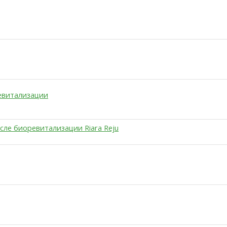
евитализации
ле биоревитализации Riara Reju