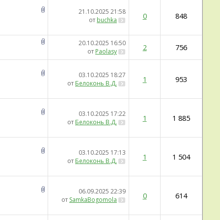
21.10.2025
21:58
0
848
от
buchka
20.10.2025
16:50
2
756
от
Paolasy
03.10.2025
18:27
1
953
от
Белоконь В.Д.
03.10.2025
17:22
1
1 885
от
Белоконь В.Д.
03.10.2025
17:13
1
1 504
от
Белоконь В.Д.
06.09.2025
22:39
0
614
от
SamkaBogomola