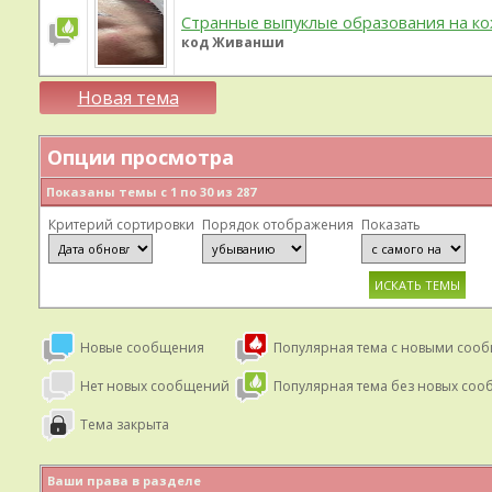
Странные выпуклые образования на ко
код Живанши
Новая тема
Опции просмотра
Показаны темы с 1 по 30 из 287
Критерий сортировки
Порядок отображения
Показать
Новые сообщения
Популярная тема с новыми соо
Нет новых сообщений
Популярная тема без новых со
Тема закрыта
Ваши права в разделе