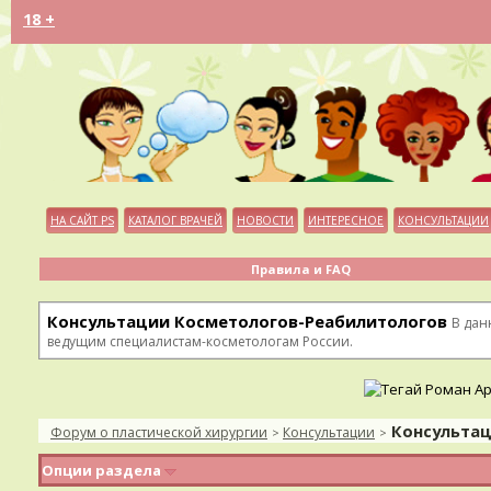
18 +
НА САЙТ PS
КАТАЛОГ ВРАЧЕЙ
НОВОСТИ
ИНТЕРЕСНОЕ
КОНСУЛЬТАЦИИ
Правила и FAQ
Консультации Косметологов-Реабилитологов
В дан
ведущим специалистам-косметологам России.
Консульта
Форум о пластической хирургии
Консультации
>
>
Опции раздела