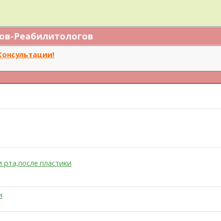
ов-Реабилитологов
Консультации!
 рта,после пластики
и