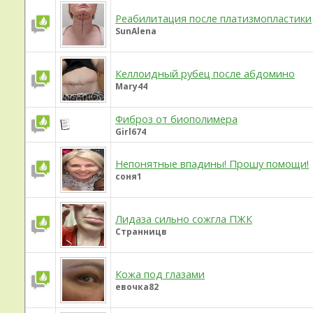
Реабилитация после платизмопластики
SunAlena
Келлоидный рубец после абдомино
Mary44
Фиброз от биополимера
Girl674
Непонятные впадины! Прошу помощи!
соня1
Лидаза сильно сожгла ПЖК
Странницв
Кожа под глазами
евочка82