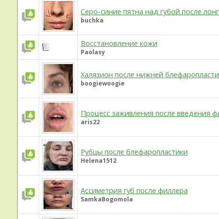
Серо-синие пятна над губой после лон
buchka
Восстановление кожи
Paolasy
Халязион после нижней блефаропласти
boogiewoogie
Процесс заживления после введения ф
aris22
Рубцы после блефаропластики
Helena1512
Ассиметрия губ после филлера
SamkaBogomola