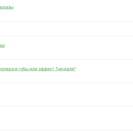
гидазы
ки
иллера в губы или эффект Тиндаля?