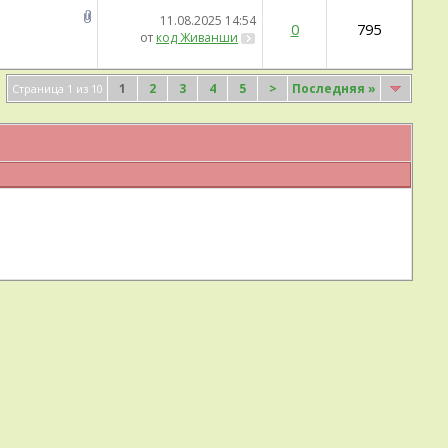
11.08.2025
14:54
0
795
от
код Живанши
1
2
3
4
5
>
Последняя
»
Страница 1 из 10