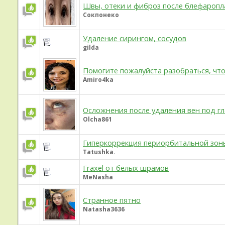
Швы, отеки и фиброз после блефаропл
Сокпонеко
Удаление сирингом, сосудов
gilda
Помогите пожалуйста разобраться, что
Amiro4ka
Осложнения после удаления вен под г
Olcha861
Гиперкоррекция периорбитальной зон
Tatushka.
Fraxel от белых шрамов
MeNasha
Странное пятно
Natasha3636