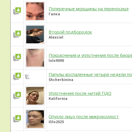
Поперечные морщины на переносице
Галка
Второй подбородок
Alexciel
Покраснения и уплотнения после биор
lolo9090
Папулы воспаленные четыре недели пос
Shcherbinina
Уплотнения после нитей ПДО
Kalifornia
Опухло лицо после микроколлост
Ililo2025