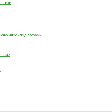
астики
 случилось под глазами.
лазами
ы.