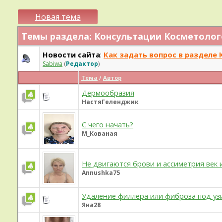
Новая тема
Темы раздела:
Консультации Косметолог
Новости сайта
:
Как задать вопрос в разделе 
Sabiwa
(
Редактор
)
Тема
/
Автор
Дермообразия
НастяГеленджик
С чего начать?
М_Кованая
Не двигаются брови и ассиметрия век и
Annushka75
Удаление филлера или фиброза под уз
Яна28