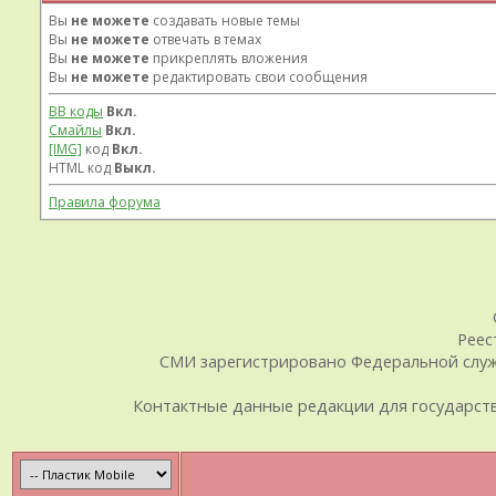
Вы
не можете
создавать новые темы
Вы
не можете
отвечать в темах
Вы
не можете
прикреплять вложения
Вы
не можете
редактировать свои сообщения
BB коды
Вкл.
Смайлы
Вкл.
[IMG]
код
Вкл.
HTML код
Выкл.
Правила форума
Реес
СМИ зарегистрировано Федеральной служб
Контактные данные редакции для государственн