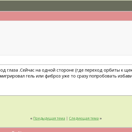
под глаза .Сейчас на одной стороне (где переход орбиты к щек
и мигрировал гель или фиброз уже то сразу попробовать избав
«
Предыдущая тема
|
Следующая тема
»