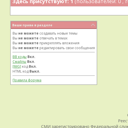
Здесь присутствуют: 1
(пользователей: 0 , г
Ваши права в разделе
Вы
не можете
создавать новые темы
Вы
не можете
отвечать в темах
Вы
не можете
прикреплять вложения
Вы
не можете
редактировать свои сообщения
BB коды
Вкл.
Смайлы
Вкл.
[IMG]
код
Вкл.
HTML код
Выкл.
Правила форума
Реес
СМИ зарегистрировано Федеральной служб