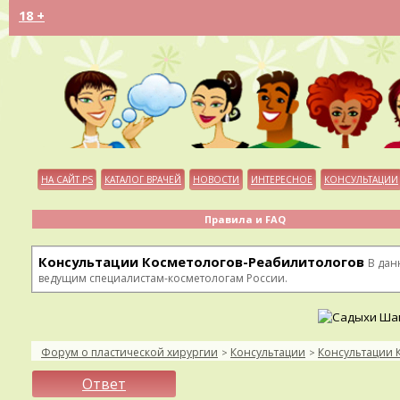
18 +
НА САЙТ PS
КАТАЛОГ ВРАЧЕЙ
НОВОСТИ
ИНТЕРЕСНОЕ
КОНСУЛЬТАЦИИ
Правила и FAQ
Консультации Косметологов-Реабилитологов
В дан
ведущим специалистам-косметологам России.
Форум о пластической хирургии
Консультации
Консультации 
>
>
Ответ