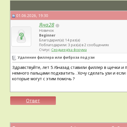
01.06.2026, 19:30
Яна28
Новичок
Beginner
Благодарил(а): 14 раз(а)
Поблагодарили: 3 раз(а) в 2 сообщениях
Статус:
Сердцеед/ка форума
Удаление филлера или фиброза под узи
Здравствуйте, лет 5 /6назад ставили филлер в щечки и 
немного пальцами подхватить . Хочу сделать узи и есл
которые могут с этим помочь ?
Ответ