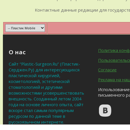
Контактные данные редакции для государственн
Политика кон
О нас
Пользовательс
Сайт “Plastic-Surgeon.Ru” (Пластик-
Серджен.Ру) для интересующихся
Согласие
пластической хирургией,
Реклама на на
косметологией, эстетической
стоматологией и другими
Использование 
возможностями усовершенствовать
письменного р
внешность. Созданный летом 2004
года на основе личного опыта, сайт
вскоре стал самым популярным
ресурсом по данной теме в
русскоязычном интернете.