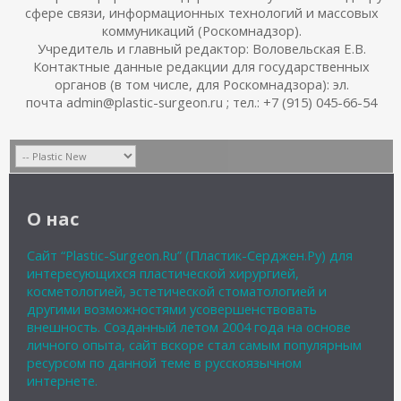
сфере связи, информационных технологий и массовых
коммуникаций (Роскомнадзор).
Учредитель и главный редактор: Воловельская Е.В.
Контактные данные редакции для государственных
органов (в том числе, для Роскомнадзора): эл.
почта admin@plastic-surgeon.ru ; тел.: +7 (915) 045-66-54
О нас
Сайт “Plastic-Surgeon.Ru” (Пластик-Серджен.Ру) для
интересующихся пластической хирургией,
косметологией, эстетической стоматологией и
другими возможностями усовершенствовать
внешность. Созданный летом 2004 года на основе
личного опыта, сайт вскоре стал самым популярным
ресурсом по данной теме в русскоязычном
интернете.