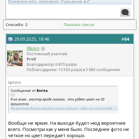
Блефаро в/н, липофил- Гурьянов А.С..
Спасибо: 2
Показать список
29.09.2025, 18:46
#
64
Elkoro
Постоянный участник
Profi
Благодарил(а): 6 870 раз(а)
Поблагодарили: 10 503 раз(а) в 3 880 сообщениях
Цитата:
Сообщение от
Borita
Я не знаю , мастер вроде сказала , что уйдет цвет на 30
процентов
Но мне вот брови кажутся очень яркими , губы то ниче вроде
прям @
valerunchik
Вообще не яркие. На выходе будет нюд вероятнее
всего. Посмотри как у меня было. Последнее фото не
чёткое но цвет передаёт хорошо.