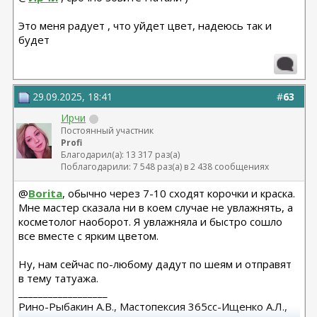
Это меня радует , что уйдет цвет, надеюсь так и
будет
29.09.2025, 18:41
#
63
Ирчи
Постоянный участник
Profi
Благодарил(а): 13 317 раз(а)
Поблагодарили: 7 548 раз(а) в 2 438 сообщениях
@
Borita
, обычно через 7-10 сходят корочки и краска.
Мне мастер сказала ни в коем случае не увлажнять, а
косметолог наоборот. Я увлажняла и быстро сошло
все вместе с ярким цветом.
Ну, нам сейчас по-любому дадут по шеям и отправят
в тему татуажа.
__________________
Рино-Рыбакин А.В., Мастопексия 365сс-Ищенко А.Л.,