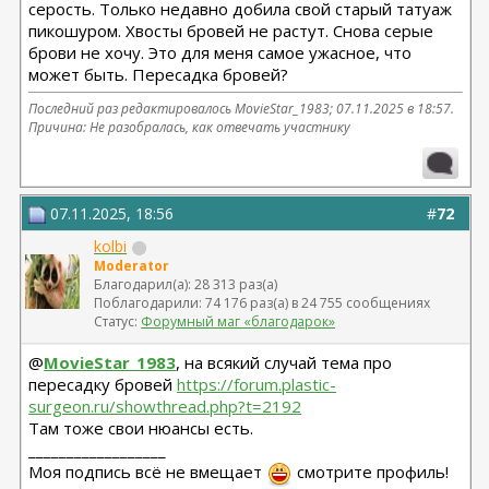
серость. Только недавно добила свой старый татуаж
пикошуром. Хвосты бровей не растут. Снова серые
брови не хочу. Это для меня самое ужасное, что
может быть. Пересадка бровей?
Последний раз редактировалось MovieStar_1983; 07.11.2025 в
18:57
.
Причина: Не разобралась, как отвечать участнику
07.11.2025, 18:56
#
72
kolbi
Moderator
Благодарил(а): 28 313 раз(а)
Поблагодарили: 74 176 раз(а) в 24 755 сообщениях
Статус:
Форумный маг «благодарок»
@
MovieStar_1983
, на всякий случай тема про
пересадку бровей
https://forum.plastic-
surgeon.ru/showthread.php?t=2192
Там тоже свои нюансы есть.
__________________
Моя подпись всё не вмещает
смотрите профиль!