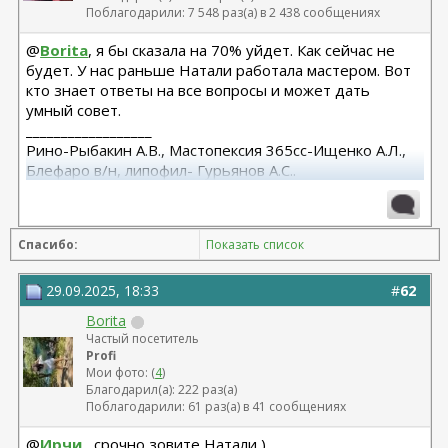
Поблагодарили: 7 548 раз(а) в 2 438 сообщениях
@
Borita
, я бы сказала на 70% уйдет. Как сейчас не
будет. У нас раньше Натали работала мастером. Вот
кто знает ответы на все вопросы и может дать
умный совет.
__________________
Рино-Рыбакин А.В., Мастопексия 365сс-Ищенко А.Л.,
Блефаро в/н, липофил- Гурьянов А.С..
Спасибо:
Показать список
29.09.2025, 18:33
#
62
Borita
Частый посетитель
Profi
Мои фото: (
4
)
Благодарил(а): 222 раз(а)
Поблагодарили: 61 раз(а) в 41 сообщениях
@
Ирчи
, срочно зовите Натали )