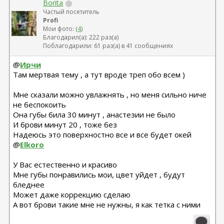
Borita
Частый посетитель
Profi
Мои фото: (
4
)
Благодарил(а): 222 раз(а)
Поблагодарили: 61 раз(а) в 41 сообщениях
@
Ирчи
Там мертвая тему , а тут вроде треп обо всем )
Мне сказали можно увлажнять , но меня сильно ниче
не беспокоить
Она губы била 30 минут , анастезии не было
И брови минут 20 , тоже без
Надеюсь это поверхностно все и все будет окей
@
Elkoro
У Вас естественно и красиво
Мне губы понравились мои, цвет уйдет , будут
бледнее
Может даже коррекцию сделаю
А вот брови такие мне не нужны, я как тетка с ними