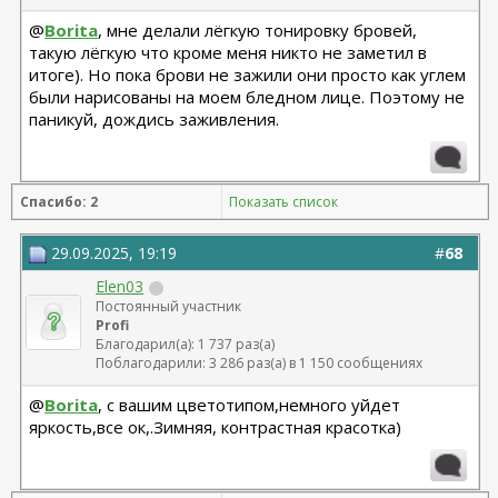
@
Borita
, мне делали лёгкую тонировку бровей,
такую лёгкую что кроме меня никто не заметил в
итоге). Но пока брови не зажили они просто как углем
были нарисованы на моем бледном лице. Поэтому не
паникуй, дождись заживления.
Спасибо: 2
Показать список
29.09.2025, 19:19
#
68
Elen03
Постоянный участник
Profi
Благодарил(а): 1 737 раз(а)
Поблагодарили: 3 286 раз(а) в 1 150 сообщениях
@
Borita
, с вашим цветотипом,немного уйдет
яркость,все ок,.Зимняя, контрастная красотка)