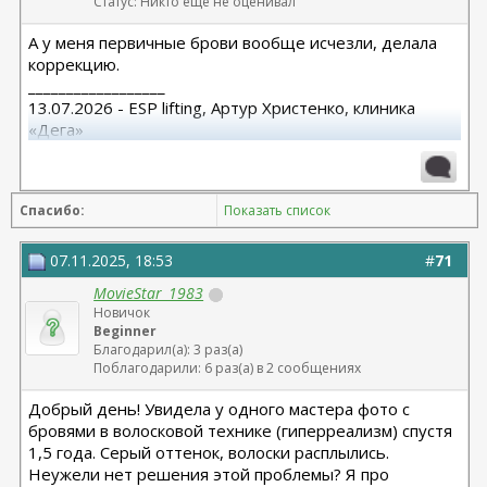
Статус: Никто еще не оценивал
А у меня первичные брови вообще исчезли, делала
коррекцию.
__________________
13.07.2026 - ESP lifting, Артур Христенко, клиника
«Дега»
8.07.2025 СМАС лифтиг с коротким рубцом,
субментальная пластика. Панов А.В.
15.10.25 Редукция с подтяжкой Варельджан С.Э.
Спасибо:
Показать список
07.11.2025, 18:53
#
71
MovieStar_1983
Новичок
Beginner
Благодарил(а): 3 раз(а)
Поблагодарили: 6 раз(а) в 2 сообщениях
Добрый день! Увидела у одного мастера фото с
бровями в волосковой технике (гиперреализм) спустя
1,5 года. Серый оттенок, волоски расплылись.
Неужели нет решения этой проблемы? Я про