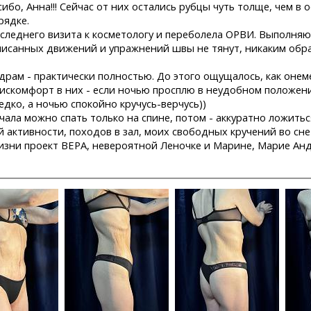
бо, Анна!!! Сейчас от них остались рубцы чуть толще, чем в
рядке.
 последнего визита к косметологу и переболела ОРВИ. Выполня
описанных движений и упражнений швы не тянут, никаким обра
драм - практически полностью. До этого ощущалось, как онемен
искомфорт в них - если ночью просплю в неудобном положении
едко, а ночью спокойно кручусь-верчусь))
ачала можно спать только на спине, потом - аккуратно ложитьс
 активности, походов в зал, моих свободных кручений во сне
 жизни проект ВЕРА, невероятной Леночке и Марине, Марие А