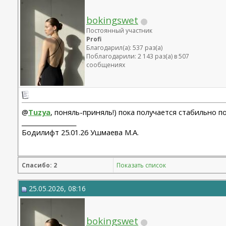
bokingswet
Постоянный участник
Profi
Благодарил(а): 537 раз(а)
Поблагодарили: 2 143 раз(а) в 507
сообщениях
@
Tuzya
, поняль-приняль!) пока получается стабильно 
__________________
Бодилифт 25.01.26 Ушмаева М.А.
Спасибо: 2
Показать список
25.05.2026, 08:16
bokingswet