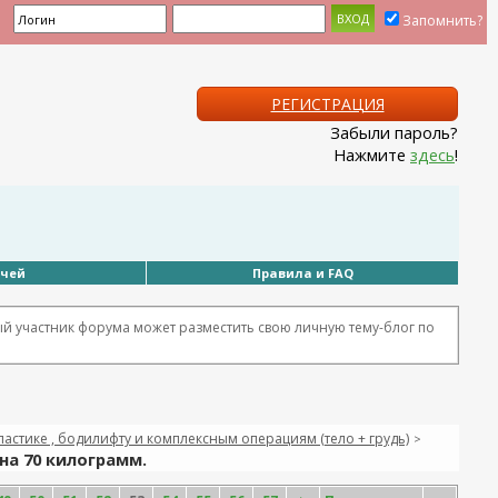
Запомнить?
РЕГИСТРАЦИЯ
Забыли пароль?
Нажмите
здесь
!
ачей
Правила и FAQ
ый участник форума может разместить свою личную тему-блог по
стике , бодилифту и комплексным операциям (тело + грудь)
>
на 70 килограмм.