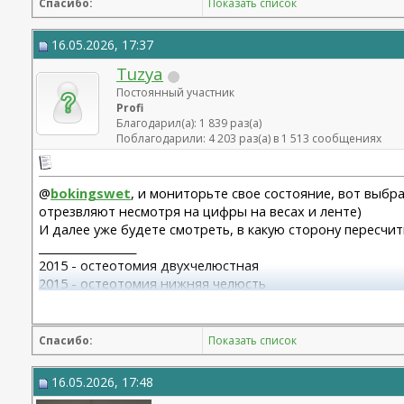
Спасибо:
Показать список
16.05.2026, 17:37
Tuzya
Постоянный участник
Profi
Благодарил(а): 1 839 раз(а)
Поблагодарили: 4 203 раз(а) в 1 513 сообщениях
@
bokingswet
, и мониторьте свое состояние, вот выбра
отрезвляют несмотря на цифры на весах и ленте)
И далее уже будете смотреть, в какую сторону пересчи
__________________
2015 - остеотомия двухчелюстная
2015 - остеотомия нижняя челюсть
2016 - отпиливание венечных отростков, артролаваж
2018 - замена височно-челюстных суставов (2 шт)
Спасибо:
Показать список
16.05.2026, 17:48