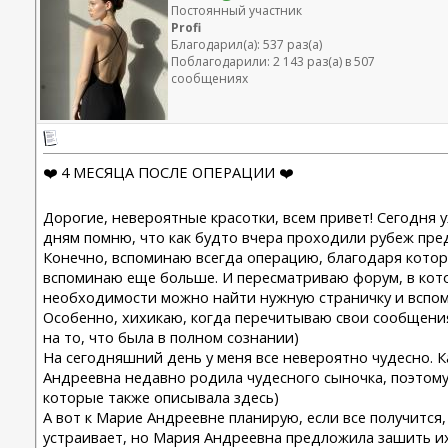
Постоянный участник
Profi
Благодарил(а): 537 раз(а)
Поблагодарили: 2 143 раз(а) в 507
сообщениях
❤️ 4 МЕСЯЦА ПОСЛЕ ОПЕРАЦИИ ❤️
Дорогие, невероятные красотки, всем привет! Сегодня у
дням помню, что как будто вчера проходили рубеж пред
Конечно, вспоминаю всегда операцию, благодаря которо
вспоминаю еще больше. И пересматриваю форум, в котор
необходимости можно найти нужную страничку и вспомн
Особенно, хихикаю, когда перечитываю свои сообщения с
на то, что была в полном сознании)
На сегодняшний день у меня все невероятно чудесно. К
Андреевна недавно родила чудесного сыночка, поэтому 
которые также описывала здесь)
А вот к Марие Андреевне планирую, если все получится
устраивает, но Мария Андреевна предложила зашить их,