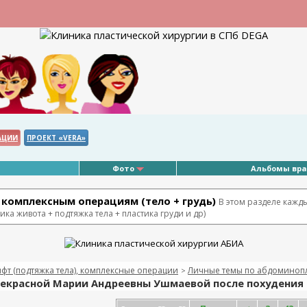
АЦИИ
ПРОЕКТ «VERA»
Фото
Альбомы вр
комплексным операциям (тело + грудь)
В этом разделе кажд
ка живота + подтяжка тела + пластика груди и др)
т (подтяжка тела), комплексные операции
Личные темы по абдоминопла
>
прекрасной Марии Андреевны Ушмаевой после похудения 