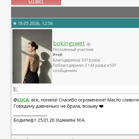
Ответ
16.05.2026, 12:56
bokingswet
Постоянный участник
Profi
Благодарил(а): 537 раз(а)
Поблагодарили: 2 143 раз(а) в 507
сообщениях
@
LUCA
, все, поняла! Спасибо огроменное! Масло сливоч
Говядину давненько не брала, возьму ❤️
__________________
Бодилифт 25.01.26 Ушмаева М.А.