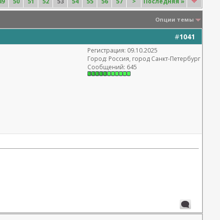
49
50
51
52
53
54
55
56
57
>
Последняя
»
Опции темы
#
1041
Регистрация: 09.10.2025
Город: Россия, город Санкт-Петербург
Сообщений: 645