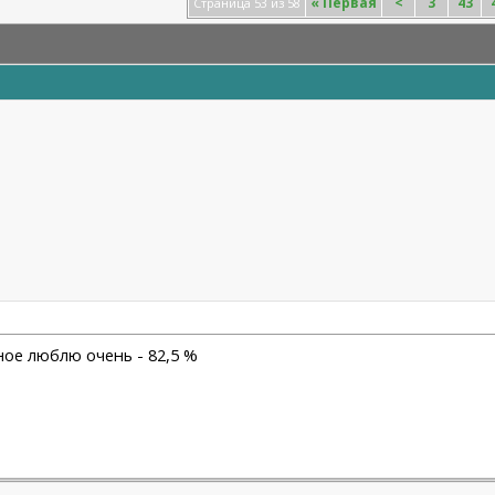
«
Первая
<
3
43
Страница 53 из 58
ное люблю очень - 82,5 %