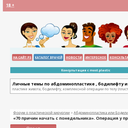
18 +
НА САЙТ PS
КАТАЛОГ ВРАЧЕЙ
НОВОСТИ
ИНТЕРЕСНОЕ
КОНСУЛЬТ
Консультация с most.plastic
Личные темы по абдоминопластике , бодилифту и 
пластике живота, бодилифту, комплексной операции по телу (пласти
Форум о пластической хирургии
Абдоминопластика или Бодилиф
>
«70 причин начать с понедельника». Операция у 