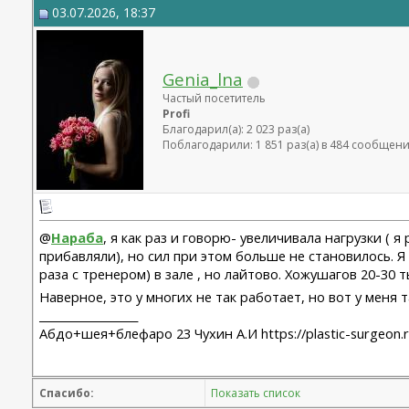
03.07.2026, 18:37
Genia_lna
Частый посетитель
Profi
Благодарил(а): 2 023 раз(а)
Поблагодарили: 1 851 раз(а) в 484 сообщен
@
Нараба
, я как раз и говорю- увеличивала нагрузки (
прибавляли), но сил при этом больше не становилось. Я 
раза с тренером) в зале , но лайтово. Хожушагов 20-30 т
Наверное, это у многих не так работает, но вот у меня т
__________________
Абдо+шея+блефаро 23 Чухин А.И https://plastic-surgeon.
Спасибо:
Показать список