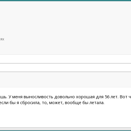
иях
ешь. У меня выносливость довольно хорошая для 56 лет. Вот ч
если бы я сбросила, то, может, вообще бы летала.