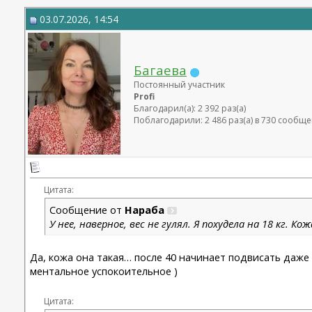
03.07.2026, 14:54
Багаева
Постоянный участник
Profi
Благодарил(а): 2 392 раз(а)
Поблагодарили: 2 486 раз(а) в 730 сообщ
Цитата:
Сообщение от
Нараба
У нее, наверное, вес не гулял. Я похудела на 18 кг. К
Да, кожа она такая… после 40 начинает подвисать даже е
ментальное успокоительное )
Цитата: