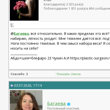
Profi
Благодарил(а): 2 023 раз(а)
Поблагодарили: 1 851 раз(а) в 484 сообщен
@
Багаева
, всё относительно. В каких пределах это всё?
набираю, лёгкость уходит. Мне тяжелее даётся всё: под
Ноги постоянно тяжёлые. В чем смысл набора веса? Я с
носить на себе?
__________________
Абдо+шея+блефаро 23 Чухин А.И https://plastic-surgeon.
Спасибо: 3
Показать список
03.07.2026, 17:14
Багаева
Постоянный участник