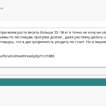
иях
 при моём росте весить больше 55 -56 кг я точно не хочу ни сей
ъёмы по лестницам, прогулки долгие , даже растяжку делать с
оглашусь, что в дистрофичность уходить не стоит. Но и лишни
ru/forum/showthread.php?t=21889