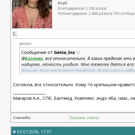
Profi
Благодарил(а): 2 392 раз(а)
Поблагодарили: 2 486 раз(а) в 730 сообщ
Цитата:
Сообщение от
Genia_lna
@
Багаева
, всё относительно. В каких пределах это в
набираю, лёгкость уходит. Мне тяжелее даётся всё:
больше. Ноги постоянно тяжёлые. В чем смысл набор
мышцы, зачем носить на себе?
Согласна, все относительно. Кому-то крепышом нравитс
__________________
Макаров А.А., СПб, Балтмед. Комплекс: эндо лба, смас, 
Спасибо:
Показать список
03.07.2026, 17:37