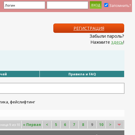
Запомнить?
РЕГИСТРАЦИЯ
Забыли пароль?
Нажмите
здесь
!
ачей
Правила и FAQ
«
Первая
<
5
6
7
8
9
10
>
ница 9 из 10