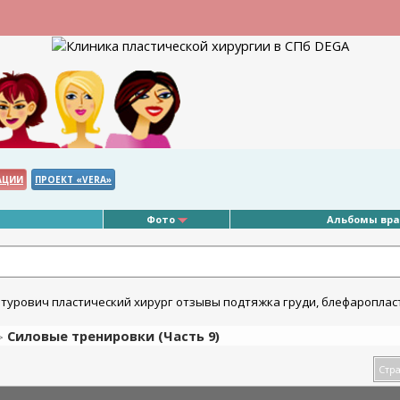
АЦИИ
ПРОЕКТ «VERA»
Фото
Альбомы вр
Силовые тренировки (Часть 9)
>
Стра