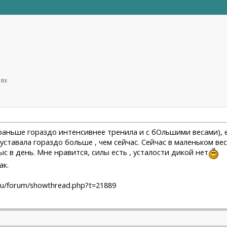
иях
 я раньше гораздо интенсивнее тренила и с бОльшими весами),
уставала гораздо больше , чем сейчас. Сейчас в маленьком вес
ыс в день. Мне нравится, силы есть , усталости дикой нет
ак.
ru/forum/showthread.php?t=21889