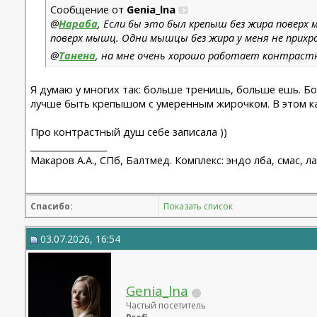
Сообщение от
Genia_lna
@
Нараба
, Если бы это был крепыш без жира поверх 
поверх мышц. Одни мышцы без жира у меня не прихр
@
Танена
, на мне очень хорошо работает контраст
Я думаю у многих так: больше тренишь, больше ешь. Бо
лучше быть крепышом с умеренным жирочком. В этом как
Про контрастный душ себе записала ))
__________________
Макаров А.А., СПб, Балтмед. Комплекс: эндо лба, смас, 
Спасибо:
Показать список
03.07.2026, 16:54
Genia_lna
Частый посетитель