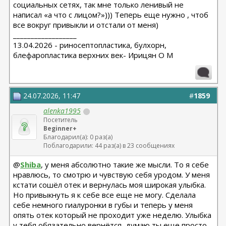
социальных сетях, так мне только ленивый не
написал «а что с лицом?»))) Теперь еще нужно , чтоб
все вокруг привыкли и отстали от меня)
__________________
13.04.2026 - риносептопластика, булхорн,
блефаропластика верхних век- Ирицян О М
24.07.2026, 11:47
#
1859
alenka1995
Посетитель
Beginner+
Благодарил(а): 0 раз(а)
Поблагодарили: 44 раз(а) в 23 сообщениях
@
Shiba
, у меня абсолютно такие же мысли. То я себе
нравлюсь, то смотрю и чувствую себя уродом. У меня
кстати сошёл отек и вернулась моя широкая улыбка.
Но привыкнуть я к себе все еще не могу. Сделала
себе немного гиалуронки в губы и теперь у меня
опять отек который не проходит уже неделю. Улыбка
у тебя обязательно вернётся, думаю ты еще просто