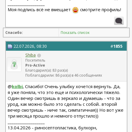
__________________
Моя подпись всё не вмещает
смотрите профиль!
Спасибо:
Показать список
22.07.2026, 08:30
#
1855
Shiba
Посетитель
Pro-Active
Благодарил(а): 83 раз(а)
Поблагодарили: 86 раз(а) в 46 сообщениях
@
kolbi
, Спасибо! Очень улыбку хочется вернуть. Да,
я уже поняла, что это еще и психологически тяжело.
Один вечер смотришь в зеркало и думаешь - что за
урод, как можно было это сделать с собой.. второй
вечер смотришь - ниче так, симпатичная)) Но вот уже
три месяца прошло и немного отпустило))
__________________
13.04.2026 - риносептопластика, булхорн,