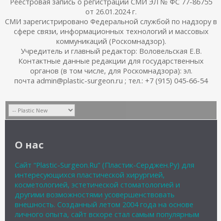
Реестровая запись о регистрации СМИ ЭЛ № ФС 77-86755
от 26.01.2024 г.
СМИ зарегистрировано Федеральной службой по надзору в
сфере связи, информационных технологий и массовых
коммуникаций (Роскомнадзор).
Учредитель и главный редактор: Воловельская Е.В.
Контактные данные редакции для государственных
органов (в том числе, для Роскомнадзора): эл.
почта admin@plastic-surgeon.ru ; тел.: +7 (915) 045-66-54
О нас
Сайт “Plastic-Surgeon.Ru” (Пластик-Серджен.Ру) для
интересующихся пластической хирургией,
косметологией, эстетической стоматологией и
другими возможностями усовершенствовать
внешность. Созданный летом 2004 года на основе
личного опыта, сайт вскоре стал самым популярным