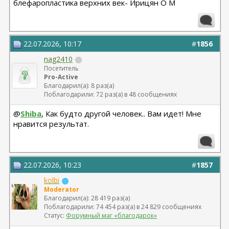
блефаропластика верхних век- Ирицян О М
22.07.2026, 10:17
#
1856
nag2410
Посетитель
Pro-Active
Благодарил(а): 8 раз(а)
Поблагодарили: 72 раз(а) в 48 сообщениях
@
Shiba
, Как будто другой человек.. Вам идет! Мне
нравится результат.
22.07.2026, 10:23
#
1857
kolbi
Moderator
Благодарил(а): 28 419 раз(а)
Поблагодарили: 74 454 раз(а) в 24 829 сообщениях
Статус:
Форумный маг «благодарок»