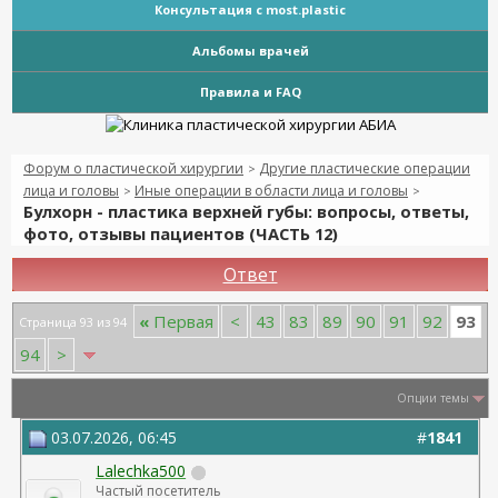
Консультация с most.plastic
Альбомы врачей
Правила и FAQ
Форум о пластической хирургии
Другие пластические операции
>
лица и головы
Иные операции в области лица и головы
>
>
Булхорн - пластика верхней губы: вопросы, ответы,
фото, отзывы пациентов (ЧАСТЬ 12)
Ответ
93
«
Первая
<
43
83
89
90
91
92
Страница 93 из 94
94
>
Опции темы
03.07.2026, 06:45
#
1841
Lalechka500
Частый посетитель