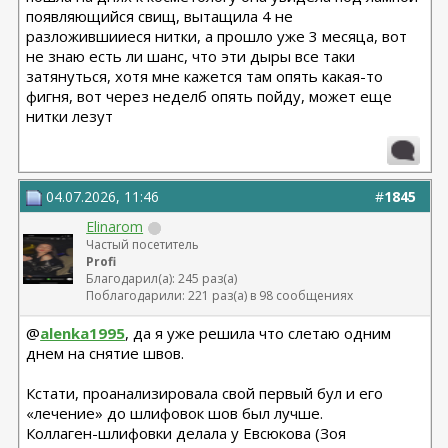
появляющийся свищ, вытащила 4 не
разложившииеся нитки, а прошло уже 3 месяца, вот
не знаю есть ли шанс, что эти дыры все таки
затянуться, хотя мне кажется там опять какая-то
фигня, вот через неделб опять пойду, может еще
нитки лезут
04.07.2026, 11:46
#
1845
Elinarom
Частый посетитель
Profi
Благодарил(а): 245 раз(а)
Поблагодарили: 221 раз(а) в 98 сообщениях
@
alenka1995
, да я уже решила что слетаю одним
днем на снятие швов.
Кстати, проанализировала свой первый бул и его
«лечение» до шлифовок шов был лучше.
Коллаген-шлифовки делала у Евсюкова (Зоя