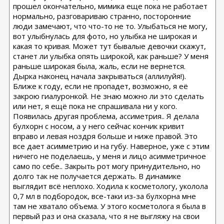
прошел окончательно, мимика еще пока не работает
нормально, разговариваю странно, посторонние
люди замечают, что что-то не то. Улыбаться не могу,
вот улыбнулась для фото, но улыбка не широкая и
какая то кривая. Может тут бывалые девочки скажут,
станет ли улыбка опять широкой, как раньше? У меня
раньше широкая была, жаль, если не вернется.
Дырка наконец начала закрываться (аллилуйя!).
Ближе к году, если не пропадет, возможно, я её
закрою гиалуронкой. Не знаю можно ли это сделать
или нет, я ещё пока не спрашивала ни у кого.
Появилась другая проблема, ассиметрия.. Я делала
булхорн с носом, а у него сейчас кончик кривит
вправо и левая ноздря больше и ниже правой. Это
все дает асимметрию и на губу. Наверное, уже с этим
ничего не поделаешь, у меня и лицо асимметричное
само по себе.. Закрыть рот могу принудительно, но
долго так не получается держать. В динамике
выглядит всё неплохо. Ходила к косметологу, уколола
0,7 мл в подбородок, все-таки из-за булхорна мне
там не хватало объема. У этого косметолога я была в
первый раз и она сказала, что я не выгляжу на свои