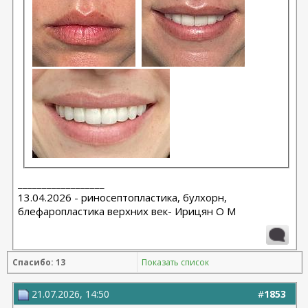
__________________
13.04.2026 - риносептопластика, булхорн,
блефаропластика верхних век- Ирицян О М
Спасибо: 13
Показать список
21.07.2026, 14:50
#
1853