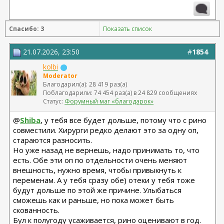
Спасибо: 3
Показать список
21.07.2026, 23:50
#
1854
kolbi
Moderator
Благодарил(а): 28 419 раз(а)
Поблагодарили: 74 454 раз(а) в 24 829 сообщениях
Статус:
Форумный маг «благодарок»
@
Shiba
, у тебя все будет дольше, потому что с рино
совместили. Хирурги редко делают это за одну оп,
стараются разносить.
Но уже назад не вернешь, надо принимать то, что
есть. Обе эти оп по отдельности очень меняют
внешность, нужно время, чтобы привыкнуть к
переменам. А у тебя сразу обе) отеки у тебя тоже
будут дольше по этой же причине. Улыбаться
сможешь как и раньше, но пока может быть
скованность.
Бул к полугоду усаживается, рино оценивают в год.