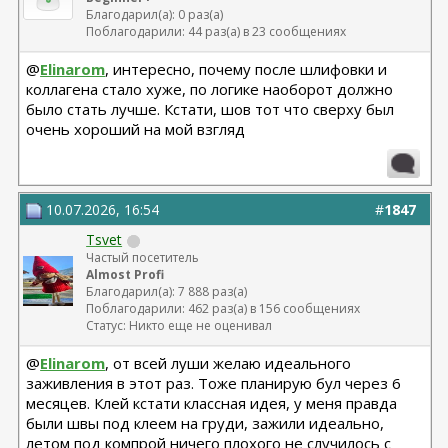
Благодарил(а): 0 раз(а)
Поблагодарили: 44 раз(а) в 23 сообщениях
@
Elinarom
, интересно, почему после шлифовки и
коллагена стало хуже, по логике наоборот должно
было стать лучше. Кстати, шов тот что сверху был
очень хороший на мой взгляд
10.07.2026, 16:54
#
1847
Tsvet
Частый посетитель
Almost Profi
Благодарил(а): 7 888 раз(а)
Поблагодарили: 462 раз(а) в 156 сообщениях
Статус: Никто еще не оценивал
@
Elinarom
, от всей луши желаю идеального
заживления в этот раз. Тоже планирую бул через 6
месяцев. Клей кстати классная идея, у меня правда
были швы под клеем на груди, зажили идеально,
летом под компрой ничего плохого не случилось с