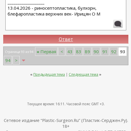
__________________
13.04.2026 - риносептопластика, булхорн,
блефаропластика верхних век- Ирицян О М
Ответ
93
«
Первая
<
43
83
89
90
91
92
Страница 93 из 94
94
>
«
Предыдущая тема
|
Следующая тема
»
Текущее время:
16:11
. Часовой пояс GMT +3.
Сетевое издание “Plastic-Surgeon.Ru” (Пластик-Серджен.Ру).
18+