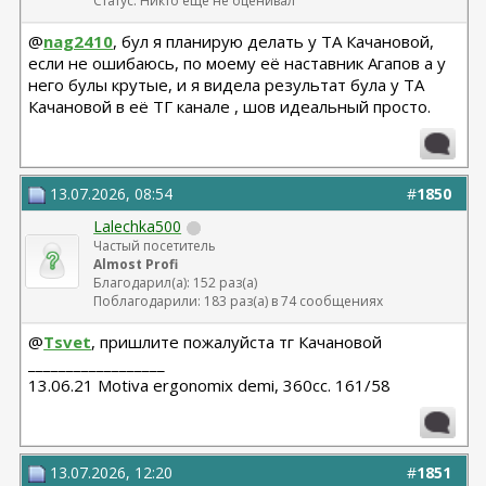
Статус: Никто еще не оценивал
@
nag2410
, бул я планирую делать у ТА Качановой,
если не ошибаюсь, по моему её наставник Агапов а у
него булы крутые, и я видела результат була у ТА
Качановой в её ТГ канале , шов идеальный просто.
13.07.2026, 08:54
#
1850
Lalechka500
Частый посетитель
Almost Profi
Благодарил(а): 152 раз(а)
Поблагодарили: 183 раз(а) в 74 сообщениях
@
Tsvet
, пришлите пожалуйста тг Качановой
__________________
13.06.21 Motiva ergonomix demi, 360cc. 161/58
13.07.2026, 12:20
#
1851