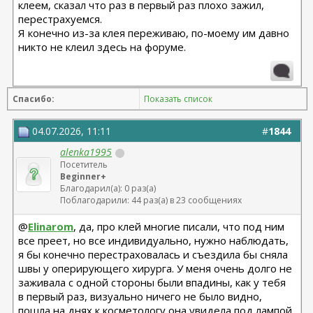
клеем, сказал что раз в первый раз плохо зажил,
перестрахуемся.
Я конечно из-за клея переживаю, по-моему им давно
никто не клеил здесь на форуме.
Спасибо:
Показать список
04.07.2026, 11:11
#
1844
alenka1995
Посетитель
Beginner+
Благодарил(а): 0 раз(а)
Поблагодарили: 44 раз(а) в 23 сообщениях
@
Elinarom
, да, про клей многие писали, что под ним
все преет, но все индивидуально, нужно наблюдать,
я бы конечно перестраховалась и съездила бы сняла
швы у оперирующего хирурга. У меня очень долго не
заживала с одной стороны были впадины, как у тебя
в первый раз, визуально ничего не было видно,
пошла на днях к косметологу она увидела под лампой