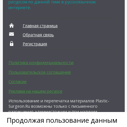
ресурсом по данной теме в русскоязычном
интернете.
Главная страница
Обратная связь
Регистрация
Политика конфиденциальности
Пользовательское соглашение
Согласие
Реклама на нашем ресурсе
Использование и перепечатка материалов Plastic-
Surgeon.Ru возможны только с письменного
разрешения администрации и при наличии
активной ссылки на источник.
Продолжая пользование данным