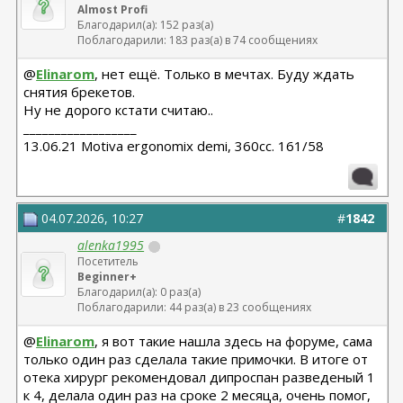
Almost Profi
Благодарил(а): 152 раз(а)
Поблагодарили: 183 раз(а) в 74 сообщениях
@
Elinarom
, нет ещё. Только в мечтах. Буду ждать
снятия брекетов.
Ну не дорого кстати считаю..
__________________
13.06.21 Motiva ergonomix demi, 360cc. 161/58
04.07.2026, 10:27
#
1842
alenka1995
Посетитель
Beginner+
Благодарил(а): 0 раз(а)
Поблагодарили: 44 раз(а) в 23 сообщениях
@
Elinarom
, я вот такие нашла здесь на форуме, сама
только один раз сделала такие примочки. В итоге от
отека хирург рекомендовал дипроспан разведеный 1
к 4, делала один раз на сроке 2 месяца, очень помог,