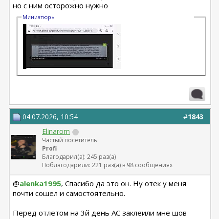
но с ним осторожно нужно
Миниатюры
04.07.2026, 10:54
#
1843
Elinarom
Частый посетитель
Profi
Благодарил(а): 245 раз(а)
Поблагодарили: 221 раз(а) в 98 сообщениях
@
alenka1995
, Спасибо да это он. Ну отек у меня
почти сошел и самостоятельно.
Перед отлетом на 3й день АС заклеили мне шов