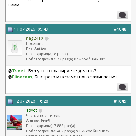
ними.
11.07.2026, 09:49
#
1848
nag2410
Посетитель
Pro-Active
Благодарил(а): 8 раз(а)
Поблагодарили: 72 раз(а) в 48 сообщениях
@
Tsvet
, Бул у кого планируете делать?
@
Elinarom
, Быстрого и незаметного заживления!
12.07.2026, 16:28
#
1849
Tsvet
Частый посетитель
Almost Profi
Благодарил(а): 7 888 раз(а)
Поблагодарили: 462 раз(а) в 156 сообщениях