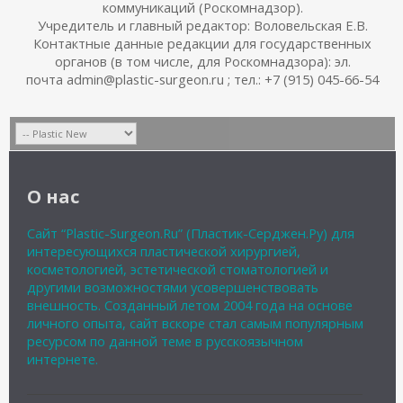
коммуникаций (Роскомнадзор).
Учредитель и главный редактор: Воловельская Е.В.
Контактные данные редакции для государственных
органов (в том числе, для Роскомнадзора): эл.
почта admin@plastic-surgeon.ru ; тел.: +7 (915) 045-66-54
О нас
Сайт “Plastic-Surgeon.Ru” (Пластик-Серджен.Ру) для
интересующихся пластической хирургией,
косметологией, эстетической стоматологией и
другими возможностями усовершенствовать
внешность. Созданный летом 2004 года на основе
личного опыта, сайт вскоре стал самым популярным
ресурсом по данной теме в русскоязычном
интернете.