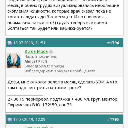
месяц в обеих грудях визуализировались небольшие
скопления жидкости, которые врач сказал пока не
трогать, ждать до 3-х месяцев. И вот вопрос -
нормально ли все это?) грудь теперь все время
болтаться так будет или зафиксируется?
18.07.2019, 11:51
#
1794
Burda Moda
Частый посетитель
Almost Profi
Благодарил(а): 0 раз(а)
Поблагодарили: 0 раз(а) в 0 сообщениях
Девы, мне онколог велел в месяц сделать УЗИ. А что
там надо смотреть на таком сроке?
__________________
27.06.19 периореол. подтяжка + 400 мл, круг, ментор.
Охрименко В.Ю. 172\59, опг 73
18.07.2019, 12:09
#
1795
Svetlaya_nek