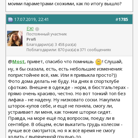
моими параметрами схожими, как по итогу вышло?
17.07.2019, 22:41
#
1785
ЁЖ!
Постоянный участник
Profi
Благодарил(а): 3 458 раз(а)
Поблагодарили: 870 раз(а) в 371 сообщениях
@
Most
, привет, спасибо что помнишь
! Слушай,
ну, я бы сказала, есть, есть небольшие изменения:
попристойнее всё, кмк. Или я привыкла просто?))
Фото дома делать не буду. На днях в спортклубе
сфоткаю. Внешне в одежде - норм, в бюстгальтерах -
прямо очень красиво, честно. Но вот тонкий топ без
лифака - не надену. Ну низковато соски. Накупила
шторок-купов себе, и ещё не поняла, смогу ли,
устраивает ли меня, как тонкие шторки сидят.
Правда, на море ещё под вопросом, поеду ли в
сентябре. В общем, если выкатить грудь колесом -
лучше всё смотрится, но я ж всё время не смогу
ходить с выпяченной грудью-то.