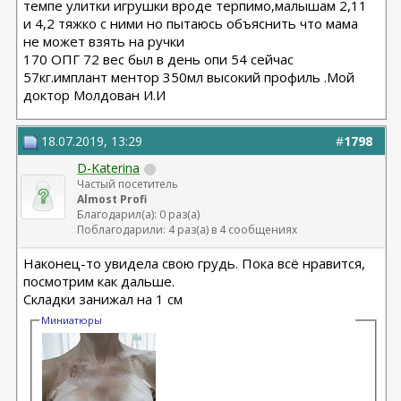
темпе улитки игрушки вроде терпимо,малышам 2,11
и 4,2 тяжко с ними но пытаюсь объяснить что мама
не может взять на ручки
170 ОПГ 72 вес был в день опи 54 сейчас
57кг.имплант ментор 350мл высокий профиль .Мой
доктор Молдован И.И
18.07.2019, 13:29
#
1798
D-Katerina
Частый посетитель
Almost Profi
Благодарил(а): 0 раз(а)
Поблагодарили: 4 раз(а) в 4 сообщениях
Наконец-то увидела свою грудь. Пока всё нравится,
посмотрим как дальше.
Складки занижал на 1 см
Миниатюры