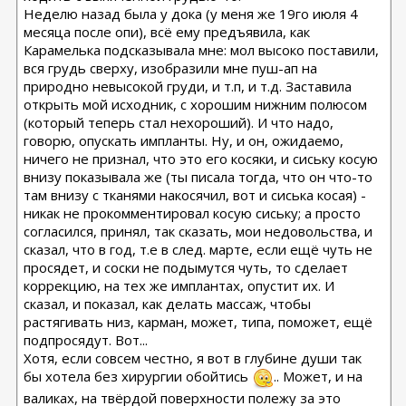
Неделю назад была у дока (у меня же 19го июля 4
месяца после опи), всё ему предъявила, как
Карамелька подсказывала мне: мол высоко поставили,
вся грудь сверху, изобразили мне пуш-ап на
природно невысокой груди, и т.п, и т.д. Заставила
открыть мой исходник, с хорошим нижним полюсом
(который теперь стал нехороший). И что надо,
говорю, опускать импланты. Ну, и он, ожидаемо,
ничего не признал, что это его косяки, и сиську косую
внизу показывала же (ты писала тогда, что он что-то
там внизу с тканями накосячил, вот и сиська косая) -
никак не прокомментировал косую сиську; а просто
согласился, принял, так сказать, мои недовольства, и
сказал, что в год, т.е в след. марте, если ещё чуть не
просядет, и соски не подымутся чуть, то сделает
коррекцию, на тех же имплантах, опустит их. И
сказал, и показал, как делать массаж, чтобы
растягивать низ, карман, может, типа, поможет, ещё
подпросядут. Вот...
Хотя, если совсем честно, я вот в глубине души так
бы хотела без хирургии обойтись
.. Может, и на
валиках, на твёрдой поверхности полежу за это