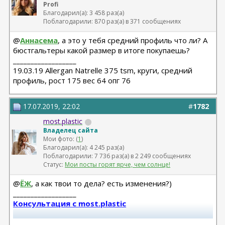
Profi
Благодарил(а): 3 458 раз(а)
Поблагодарили: 870 раз(а) в 371 сообщениях
@
Аннасема
, а это у тебя средний профиль что ли? А
бюстгальтеры какой размер в итоге покупаешь?
__________________
19.03.19 Allergan Natrelle 375 tsm, круги, средний
профиль, рост 175 вес 64 опг 76
17.07.2019, 22:02
#
1782
most.plastic
Владелец сайта
Мои фото: (
1
)
Благодарил(а): 4 245 раз(а)
Поблагодарили: 7 736 раз(а) в 2 249 сообщениях
Статус:
Мои посты горят ярче, чем солнце!
@
ЁЖ
, а как твои то дела? есть изменения?)
__________________
Консультация с most.plastic
Телеграм канал most.plastic