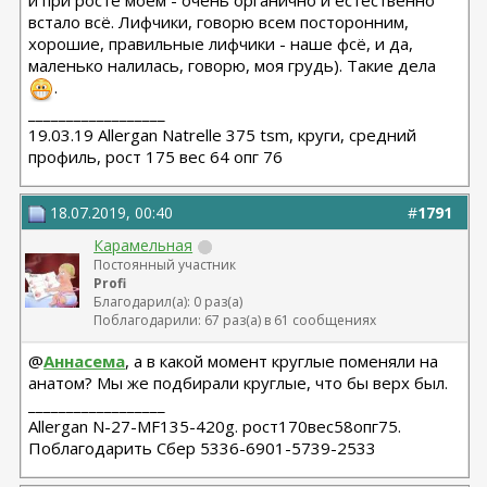
и при росте моём - очень органично и естественно
встало всё. Лифчики, говорю всем посторонним,
хорошие, правильные лифчики - наше фсё, и да,
маленько налилась, говорю, моя грудь). Такие дела
.
__________________
19.03.19 Allergan Natrelle 375 tsm, круги, средний
профиль, рост 175 вес 64 опг 76
18.07.2019, 00:40
#
1791
Карамельная
Постоянный участник
Profi
Благодарил(а): 0 раз(а)
Поблагодарили: 67 раз(а) в 61 сообщениях
@
Аннасема
, а в какой момент круглые поменяли на
анатом? Мы же подбирали круглые, что бы верх был.
__________________
Allergan N-27-MF135-420g. рост170вес58опг75.
Поблагодарить Сбер 5336-6901-5739-2533