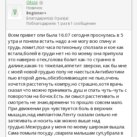
Okssa
Новичок
Beginner+
Благодарил(а): 0 раз(а)
Поблагодарили: 1 раз в 1 сообщении
Всем привет опи была 16.07 сегодня проснулась в 5
утра и поняла встать надо а не могу всю спину и
грудь ломит,пол часа потихоньку сползала и кое как
встала,болей в груди нет но по моему она припухла
это наверно отек,голова болит как-то странно в
далике,какая-то тяжёлая,аппетит зверски, как бы мне
с моей новой грудью попу не наесться.Антибиотики
пью второй день,обезболивающее не пью,очень
хочется расстегнуть компру,но страшно,хотя врачь
сказал что можно принимать душ и спать чуть-чуть с
поворотом на бочок.Есть ли смысл расстегивать и
смотреть не знаю,времени то прошло совсем мало.
При движении рук чувствуется боль в верхних
мышцах,над имплантом.Ленту сказали сильно не
затягивать и носить как можно выше над
грудью.Межгрудка у меня по моему широкая вышла.
Сама помыла посуду ,сварила малышам суп,убрала в