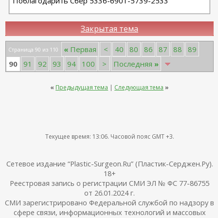
Поблагодарить Сбер 5336-6901-5739-2533
Закрытая тема
«
Первая
<
40
80
86
87
88
89
Страница 90 из 110
90
91
92
93
94
100
>
Последняя
»
«
Предыдущая тема
|
Следующая тема
»
Текущее время:
13:06
. Часовой пояс GMT +3.
Сетевое издание “Plastic-Surgeon.Ru” (Пластик-Серджен.Ру).
18+
Реестровая запись о регистрации СМИ ЭЛ № ФС 77-86755
от 26.01.2024 г.
СМИ зарегистрировано Федеральной службой по надзору в
сфере связи, информационных технологий и массовых