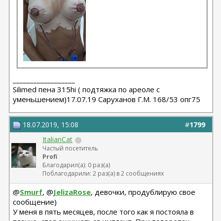
__________________
Silimed пена 315hi ( подтяжка по ареоле с
уменьшением)17.07.19 Саруханов Г.М. 168/53 опг75
18.07.2019, 15:08
#
1799
ItalianCat
Частый посетитель
Profi
Благодарил(а): 0 раз(а)
Поблагодарили: 2 раз(а) в 2 сообщениях
@
Smurf
, @
JelizaRose
, девочки, продублирую свое
сообщение)
У меня в пять месяцев, после того как я постояла в