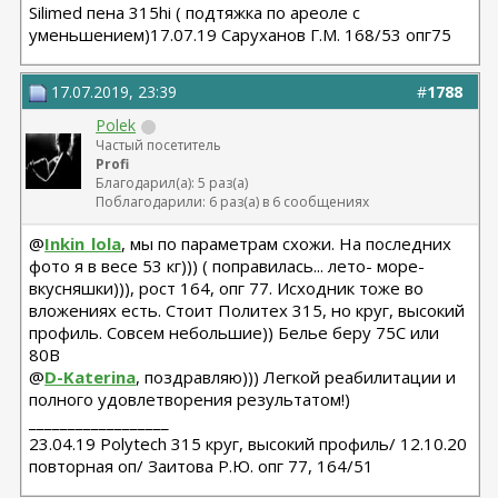
Silimed пена 315hi ( подтяжка по ареоле с
уменьшением)17.07.19 Саруханов Г.М. 168/53 опг75
17.07.2019, 23:39
#
1788
Polek
Частый посетитель
Profi
Благодарил(а): 5 раз(а)
Поблагодарили: 6 раз(а) в 6 сообщениях
@
Inkin_lola
, мы по параметрам схожи. На последних
фото я в весе 53 кг))) ( поправилась... лето- море-
вкусняшки))), рост 164, опг 77. Исходник тоже во
вложениях есть. Стоит Политех 315, но круг, высокий
профиль. Совсем небольшие)) Белье беру 75С или
80В
@
D-Katerina
, поздравляю))) Легкой реабилитации и
полного удовлетворения результатом!)
__________________
23.04.19 Polytech 315 круг, высокий профиль/ 12.10.20
повторная оп/ Заитова Р.Ю. опг 77, 164/51