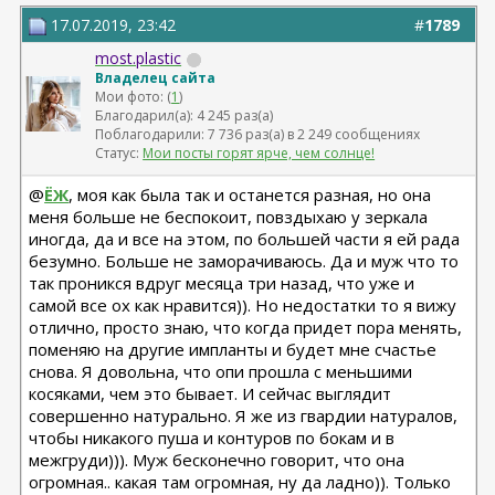
17.07.2019, 23:42
#
1789
most.plastic
Владелец сайта
Мои фото: (
1
)
Благодарил(а): 4 245 раз(а)
Поблагодарили: 7 736 раз(а) в 2 249 сообщениях
Статус:
Мои посты горят ярче, чем солнце!
@
ЁЖ
, моя как была так и останется разная, но она
меня больше не беспокоит, повздыхаю у зеркала
иногда, да и все на этом, по большей части я ей рада
безумно. Больше не заморачиваюсь. Да и муж что то
так проникся вдруг месяца три назад, что уже и
самой все ох как нравится)). Но недостатки то я вижу
отлично, просто знаю, что когда придет пора менять,
поменяю на другие импланты и будет мне счастье
снова. Я довольна, что опи прошла с меньшими
косяками, чем это бывает. И сейчас выглядит
совершенно натурально. Я же из гвардии натуралов,
чтобы никакого пуша и контуров по бокам и в
межгруди))). Муж бесконечно говорит, что она
огромная.. какая там огромная, ну да ладно)). Только