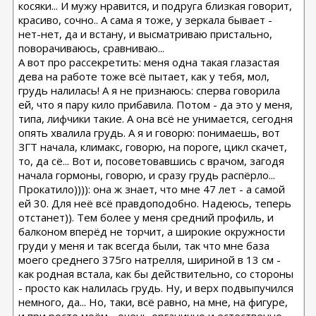
там где нельзя
косяки... И мужу нравится, и подруга близкая говорит,
Рино 2020 - Константинов Бадри,
красиво, сочно.. А сама я тоже, у зеркала бывает -
Миниабдо + грыжа 2019 - Малкаров
нет-нет, да и встану, и высматриваю пристально,
поворачиваюсь, сравниваю...
А вот про рассекретить: меня одна такая глазастая
дева на работе тоже всё пытает, как у тебя, мол,
грудь налилась! А я не признаюсь: сперва говорила
ей, что я пару кило прибавила. Потом - да это у меня,
типа, лифчики такие. А она всё не унимается, сегодня
опять хвалила грудь. А я и говорю: понимаешь, вот
ЗГТ начала, климакс, говорю, на пороге, цикл скачет,
то, да сё... Вот и, посоветовавшись с врачом, загодя
начала гормоны, говорю, и сразу грудь распёрло...
Прокатило)))): она ж знает, что мне 47 лет - а самой
ей 30. Для неё всё правдоподобно. Надеюсь, теперь
отстанет)). Тем более у меня средний профиль, и
балконом вперёд не торчит, а широкие окружности
груди у меня и так всегда были, так что мне база
моего среднего 375го натрелля, шириной в 13 см -
как родная встала, как бы действительно, со стороны
- просто как налилась грудь. Ну, и верх подвыпучился
немного, да... Но, таки, всё равно, на мне, на фигуре,