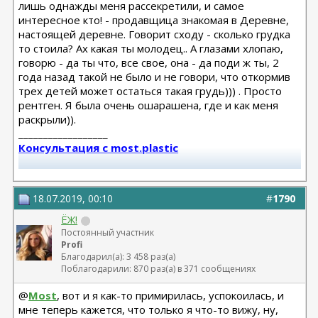
лишь однажды меня рассекретили, и самое
интересное кто! - продавщица знакомая в Деревне,
настоящей деревне. Говорит сходу - сколько грудка
то стоила? Ах какая ты молодец.. А глазами хлопаю,
говорю - да ты что, все свое, она - да поди ж ты, 2
года назад такой не было и не говори, что откормив
трех детей может остаться такая грудь))) . Просто
рентген. Я была очень ошарашена, где и как меня
раскрыли)).
__________________
Консультация с most.plastic
Телеграм канал most.plastic
18.07.2019, 00:10
#
1790
11.24 смас+эндо лба Барсегян Овсеп
+ липофилинг кистей рук Джимиев Мулдар (в одну оп)
ЁЖ!
Постоянный участник
Profi
Замена Мотива Эрго 475сс деми 20.03.23 Арамян
Благодарил(а): 3 458 раз(а)
Левон,
Поблагодарили: 870 раз(а) в 371 сообщениях
коррекция складки 04.24 + коррекция липофилингом
Липофилинг лица + нити 10.2022 - Андрющенко
@
Most
, вот и я как-то примирилась, успокоилась, и
Олеся - оказалась сожжена платизма и нити стояли
мне теперь кажется, что только я что-то вижу, ну,