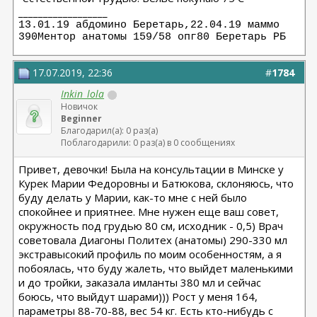
__________________
13.01.19 абдомино Беретарь,22.04.19 маммо
390Ментор анатомы 159/58 опг80 Беретарь РБ
17.07.2019, 22:36
#
1784
Inkin_lola
Новичок
Beginner
Благодарил(а): 0 раз(а)
Поблагодарили: 0 раз(а) в 0 сообщениях
Привет, девочки! Была на консультации в Минске у
Курек Марии Федоровны и Батюкова, склоняюсь, что
буду делать у Марии, как-то мне с ней было
спокойнее и приятнее. Мне нужен еще ваш совет,
окружность под грудью 80 см, исходник - 0,5) Врач
советовала Диагоны Политех (анатомы) 290-330 мл
экстравысокий профиль по моим особенностям, а я
побоялась, что буду жалеть, что выйдет маленькими
и до тройки, заказала имланты 380 мл и сейчас
боюсь, что выйдут шарами))) Рост у меня 164,
параметры 88-70-88, вес 54 кг. Есть кто-нибудь с