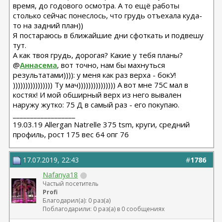
время, до годового осмотра. А то ещё работы
столько сейчас понеслось, что грудь отъехала куда-
то на задний план))
Я постараюсь в ближайшие дни сфоткать и подвешу
тут.
А как твоя грудь, дорогая? Какие у тебя планы?
@
Аннасема
, вот точно, нам бы махнуться
результатами)))): у меня как раз верха - бокУ!
)))))))))))))))) Ту мач))))))))))))))) А вот мне 75С мал в
костях! И мой обширный верх из него вывален
наружу жутко: 75 Д в самый раз - его покупаю.
__________________
19.03.19 Allergan Natrelle 375 tsm, круги, средний
профиль, рост 175 вес 64 опг 76
17.07.2019, 22:43
#
1786
Nafanya18
Частый посетитель
Profi
Благодарил(а): 0 раз(а)
Поблагодарили: 0 раз(а) в 0 сообщениях