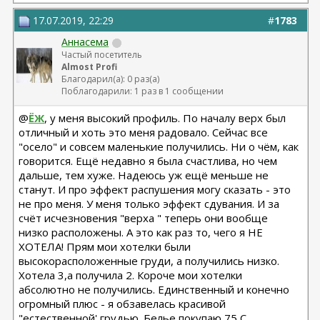
17.07.2019, 22:29
#
1783
11.24 смас+эндо лба Барсегян Овсеп
+ липофилинг кистей рук Джимиев Мулдар (в одну оп)
Аннасема
Частый посетитель
Almost Profi
Замена Мотива Эрго 475сс деми 20.03.23 Арамян
Благодарил(а): 0 раз(а)
Левон,
Поблагодарили: 1 раз в 1 сообщении
коррекция складки 04.24 + коррекция липофилингом
Липофилинг лица + нити 10.2022 - Андрющенко
@
ЁЖ
, у меня высокий профиль. По началу верх был
Олеся - оказалась сожжена платизма и нити стояли
отличный и хоть это меня радовало. Сейчас все
там где нельзя
"осело" и совсем маленькие получились. Ни о чём, как
Рино 2020 - Константинов Бадри,
говорится. Ещё недавно я была счастлива, но чем
Миниабдо + грыжа 2019 - Малкаров
дальше, тем хуже. Надеюсь уж ещё меньше не
станут. И про эффект распушения могу сказать - это
не про меня. У меня только эффект сдувания. И за
счёт исчезновения "верха " теперь они вообще
низко расположены. А это как раз то, чего я НЕ
ХОТЕЛА! Прям мои хотелки были
высокорасположенные груди, а получились низко.
Хотела 3,а получила 2. Короче мои хотелки
абсолютно не получились. Единственный и конечно
огромный плюс - я обзавелась красивой
"естественной' грудью. Белье покупаю 75 С