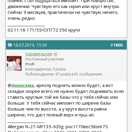
планке, стал ощущаться имплант. При поворотах,
движении. Чувствую его как скрип или хруст внутри.
Сейчас 9 месяцев, практически не чувствую ничего,
очень редко.
__________________
02.11.18 171/55/ОПГ72 350 круги
18.07.2019, 15:39
#
1800
Карамельная
Постоянный участник
Profi
Благодарил(а): 0 раз(а)
Поблагодарили: 67 раз(а) в 61 сообщениях
@
Аннасема
, ареолу поднять можно будет, а вот
складки скорее всего не нужно будет поднимать если
ставить круглые той же базы что у тебя сейчас или
больше. У тебя сейчас имплант по ширене базы
больше чем по высоте, а у круга высота равна
ширене, что даст полный верх и пуш-ап.
__________________
Allergan N-27-MF135-420g. рост170вес58опг75.