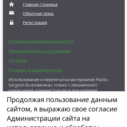
Главная страница
Обратная связь
Регистрация
Политика конфиденциальности
Пользовательское соглашение
Согласие
Реклама на нашем ресурсе
Использование и перепечатка материалов Plastic-
Surgeon.Ru возможны только с письменного
разрешения администрации и при наличии
активной ссылки на источник.
Продолжая пользование данным
сайтом, я выражаю свое согласие
Администрации сайта на