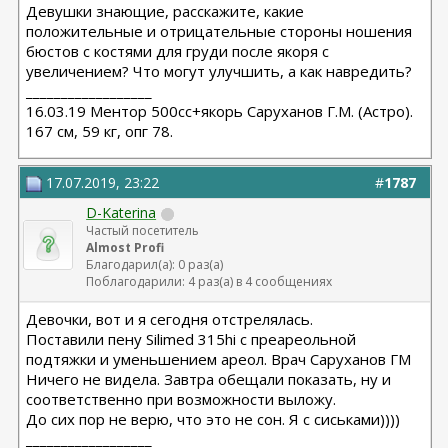
Девушки знающие, расскажите, какие
положительные и отрицательные стороны ношения
бюстов с костями для груди после якоря с
увеличением? Что могут улучшить, а как навредить?
__________________
16.03.19 Ментор 500сс+якорь Саруханов Г.М. (Астро).
167 см, 59 кг, опг 78.
17.07.2019, 23:22
#
1787
D-Katerina
Частый посетитель
Almost Profi
Благодарил(а): 0 раз(а)
Поблагодарили: 4 раз(а) в 4 сообщениях
Девочки, вот и я сегодня отстрелялась.
Поставили пену Silimed 315hi с преареольной
подтяжки и уменьшением ареол. Врач Саруханов ГМ
Ничего не видела. Завтра обещали показать, ну и
соответственно при возможности выложу.
До сих пор не верю, что это не сон. Я с сиськами))))
__________________