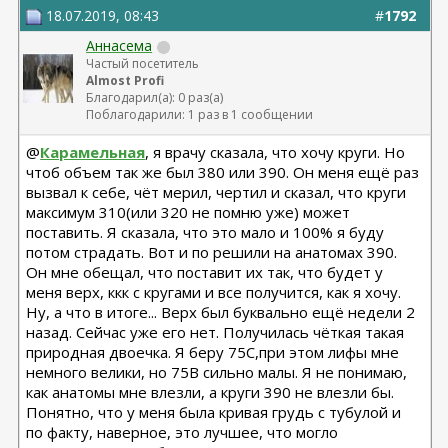
18.07.2019, 08:43
#
1792
Аннасема
Частый посетитель
Almost Profi
Благодарил(а): 0 раз(а)
Поблагодарили: 1 раз в 1 сообщении
@
Карамельная
, я врачу сказала, что хочу круги. Но
чтоб объем так же был 380 или 390. Он меня ещё раз
вызвал к себе, чёт мерил, чертил и сказал, что круги
максимум 310(или 320 не помню уже) может
поставить. Я сказала, что это мало и 100% я буду
потом страдать. Вот и по решили на анатомах 390.
Он мне обещал, что поставит их так, что будет у
меня верх, ккк с кругами и все получится, как я хочу.
Ну, а что в итоге... Верх был буквально ещё недели 2
назад. Сейчас уже его нет. Получилась чёткая такая
природная двоечка. Я беру 75С,при этом лифы мне
немного велики, но 75В сильно малы. Я не понимаю,
как анатомы мне влезли, а круги 390 не влезли бы.
Понятно, что у меня была кривая грудь с тубулой и
по факту, наверное, это лучшее, что могло