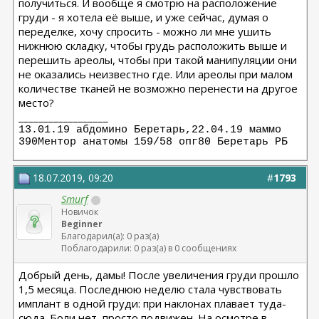
получиться. И вообще я смотрю на расположение
груди - я хотела её выше, и уже сейчас, думая о
переделке, хочу спросить - можно ли мне ушить
нижнюю складку, чтобы грудь расположить выше и
перешить ареолы, чтобы при такой манипуляции они
не оказались неизвестно где. Или ареолы при малом
количестве тканей не возможно перенести на другое
место?
__________________
13.01.19 абдомино Беретарь,22.04.19 маммо
390Ментор анатомы 159/58 опг80 Беретарь РБ
18.07.2019, 09:20
#
1793
Smurf
Новичок
Beginner
Благодарил(а): 0 раз(а)
Поблагодарили: 0 раз(а) в 0 сообщениях
Добрый день, дамы! После увеличения груди прошло
1,5 месяца. Последнюю неделю стала чувствовать
имплант в одной груди: при наклонах плавает туда-
сюда. Боли нет, просто подвижен. На осмотре в