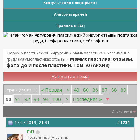
Консультация с most.plastic
Альбомы врачей
Правила и FAQ
Форум о пластической хирургии
Маммопластика
Увеличение
>
>
Маммопластика: отзывы,
груди (маммопластика): отзывы
>
фото до и после пластики. Том 70 (АРХИВ)
Закрытая тема
«
Первая
<
40
80
86
87
88
89
Страница 90 из 110
90
91
92
93
94
100
>
Последняя
»
Опции темы
17.07.2019, 21:31
#
1781
ЁЖ!
Постоянный участник