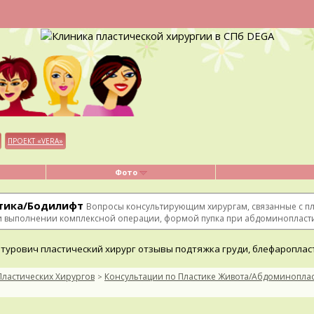
ПРОЕКТ «VERA»
Фото
тика/Бодилифт
Вопросы консультирующим хирургам, связанные с п
ри выполнении комплексной операции, формой пупка при абдоминопласти
Пластических Хирургов
Консультации по Пластике Живота/Абдоминопла
>