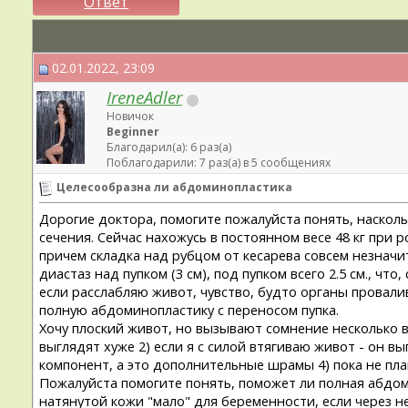
Ответ
02.01.2022, 23:09
IreneAdler
Новичок
Beginner
Благодарил(а): 6 раз(а)
Поблагодарили: 7 раз(а) в 5 сообщениях
Целесообразна ли абдоминопластика
Дорогие доктора, помогите пожалуйста понять, насколь
сечения. Сейчас нахожусь в постоянном весе 48 кг при
причем складка над рубцом от кесарева совсем незначи
диастаз над пупком (3 см), под пупком всего 2.5 см., ч
если расслабляю живот, чувство, будто органы провалив
полную абдоминопластику с переносом пупка.
Хочу плоский живот, но вызывают сомнение несколько в
выглядят хуже 2) если я с силой втягиваю живот - он в
компонент, а это дополнительные шрамы 4) пока не план
Пожалуйста помогите понять, поможет ли полная абдоми
натянутой кожи "мало" для беременности, если через не