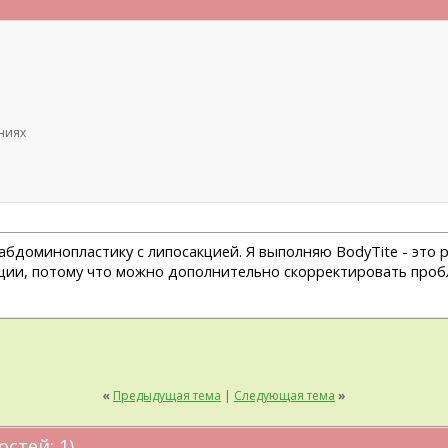
ниях
абдоминопластику с липосакцией. Я выполняю BodyTite - это
ции, потому что можно дополнительно скорректировать пробл
«
Предыдущая тема
|
Следующая тема
»
остей: 1)