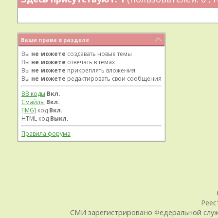
Ваши права в разделе
Вы
не можете
создавать новые темы
Вы
не можете
отвечать в темах
Вы
не можете
прикреплять вложения
Вы
не можете
редактировать свои сообщения
BB коды
Вкл.
Смайлы
Вкл.
[IMG]
код
Вкл.
HTML код
Выкл.
Правила форума
Реес
СМИ зарегистрировано Федеральной служб