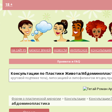
18 +
НА САЙТ PS
КАТАЛОГ ВРАЧЕЙ
НОВОСТИ
ИНТЕРЕСНОЕ
КОНСУЛЬТАЦИИ
Правила и FAQ
Консультации по Пластике Живота/Абдоминоплас
круговой подтяжке тела), липосакцией и липофилингом ягодиц п
Форум о пластической хирургии
Консультации
Консультации 
>
>
абдоминопластика