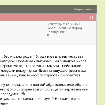
Опции темы
#
1
Регистрация: 12.06.2021
Город: Россия, Белгород
Сообщений: 9
т, были одни роды 1.5 года назад путем кесарева
х нагрузок. Проблема - выпирающий складкой живот,
(первые фото) . По результатам узи - небольшой
ые ловушки вокруг пупка. Диастаз ощущаю физически -
ультации у пластического хирурга - он советует
й пупок, показания к полной абдомипластике обычно
дних фото 3) скорее всего потребуется вертикальный
 передумать 🙂
зультата, не сделаю ли я хуже? Не окажется ли
дации.