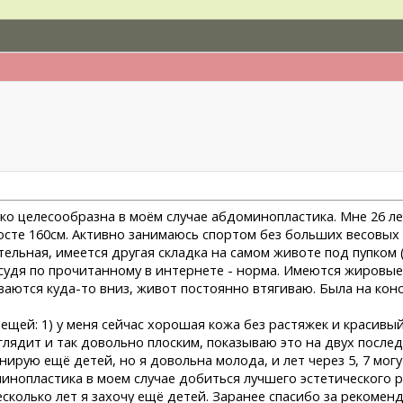
ко целесообразна в моём случае абдоминопластика. Мне 26 ле
 росте 160см. Активно занимаюсь спортом без больших весовы
тельная, имеется другая складка на самом животе под пупком 
то, судя по прочитанному в интернете - норма. Имеются жиров
аются куда-то вниз, живот постоянно втягиваю. Была на конс
ещей: 1) у меня сейчас хорошая кожа без растяжек и красивы
ыглядит и так довольно плоским, показываю это на двух после
ирую ещё детей, но я довольна молода, и лет через 5, 7 могу
нопластика в моем случае добиться лучшего эстетического ре
сколько лет я захочу ещё детей. Заранее спасибо за рекомен