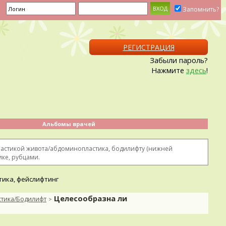
Запомнить?
РЕГИСТРАЦИЯ
Забыли пароль?
Нажмите
здесь
!
Альбомы врачей
ластикой живота/абдоминопластика, бодилифту (нижней
ке, рубцами.
Целесообразна ли
стика/Бодилифт
>