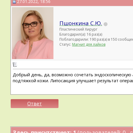
27.01.2022, 18:56
Пшонкина С.Ю.
Пластический Хирург
Благодарил(а): 16 раз(а)
Поблагодарили: 190 раз(а) в 150 сообще
Статус:
Магнит для лайков
Добрый день, да, возможно сочетать эндоскопическую 
подтяжкой кожи. Липосакция улучшает результат опера
Ответ
Здесь присутствуют: 1
(пользователей: 0 , г