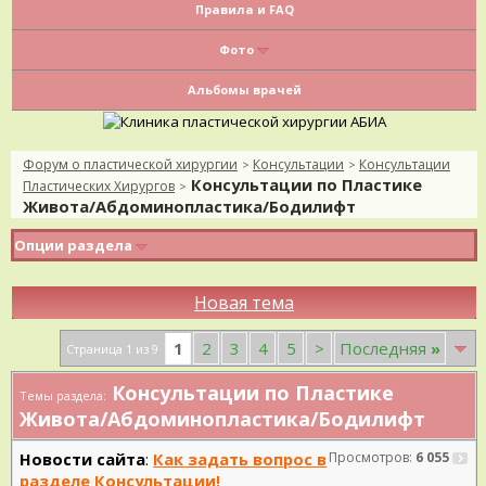
Правила и FAQ
Фото
Альбомы врачей
Форум о пластической хирургии
Консультации
Консультации
>
>
Консультации по Пластике
Пластических Хирургов
>
Живота/Абдоминопластика/Бодилифт
Опции раздела
Новая тема
1
2
3
4
5
>
Последняя
»
Страница 1 из 9
Консультации по Пластике
Темы раздела:
Живота/Абдоминопластика/Бодилифт
Новости сайта
:
Как задать вопрос в
Просмотров:
6 055
разделе Консультации!