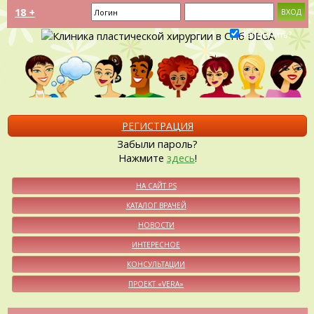
18 +
Запомнить?
РЕГИСТРАЦИЯ
Забыли пароль?
Нажмите
здесь
!
НА САЙТ PS
КАТАЛОГ ВРАЧЕЙ
НОВОСТИ
ИНТЕРЕСНОЕ
КОНСУЛЬТАЦИИ
ПРОЕКТ «VERA»