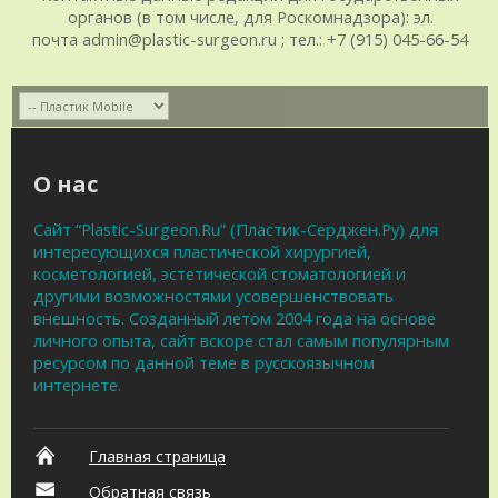
органов (в том числе, для Роскомнадзора): эл.
почта admin@plastic-surgeon.ru ; тел.: +7 (915) 045-66-54
О нас
Сайт “Plastic-Surgeon.Ru” (Пластик-Серджен.Ру) для
интересующихся пластической хирургией,
косметологией, эстетической стоматологией и
другими возможностями усовершенствовать
внешность. Созданный летом 2004 года на основе
личного опыта, сайт вскоре стал самым популярным
ресурсом по данной теме в русскоязычном
интернете.
Главная страница
Обратная связь