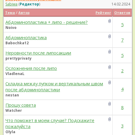
Sabiwa
(
Редактор
)
14.02.2024
Тема
/
Автор
Рейтинг
Ответов
Абдоминопластика + липо - решение?
5
Noivo
Абдоминопластика
7
Babochka12
Неровности после липосакции
5
prettyprivaty
Осложнения после липо
2
VladlenaL
Складка между пупком и вертикальным швом
4
после абдоминопластики
nestan
Прошу совета
8
Watcher
Что поможет в моем случае? Подскажите
3
пожалуйста
Olyla