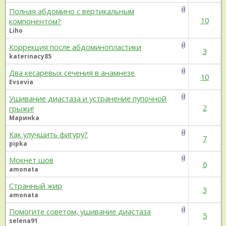
Полная абдомино с вертикальным
10
компонентом?
Liho
Коррекция после абдоминопластики
3
katerinacy85
Два кесаревых сечения в анамнезе
10
Evsevia
Ушивание диастаза и устранение пупочной
2
грыжи!
Маринka
Как улучшить фигуру?
7
pipka
Мокнет шов
6
amonata
Странный жир
3
amonata
Помогите советом, ушивание диастаза
5
selena91