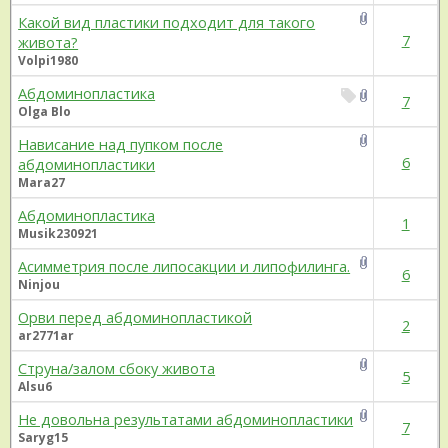
Какой вид пластики подходит для такого
7
живота?
Volpi1980
Абдоминопластика
7
Olga Blo
Нависание над пупком после
6
абдоминопластики
Mara27
Абдоминопластика
1
Musik230921
Асимметрия после липосакции и липофилинга.
6
Ninjou
Орви перед абдоминопластикой
2
ar2771ar
Струна/залом сбоку живота
5
Alsu6
Не довольна результатами абдоминопластики
7
Saryg15