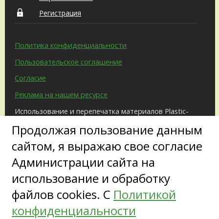
Регистрация
Политика конфиденциальности
Пользовательское соглашение
Согласие
Реклама на нашем ресурсе
Использование и перепечатка материалов Plastic-
Surgeon.Ru возможны только с письменного
Продолжая пользование данным
разрешения администрации и при наличии
активной ссылки на источник.
сайтом, я выражаю свое согласие
Администрации сайта на
использование и обработку
файлов cookies. С
Политикой
конфиденциальности
Copyright ©