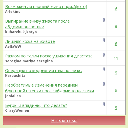
Возможен ли плоский живот при..(фото)
6
Arlekino
Выпирание внизу живота после
8
абдоминопластики
kuharchuk_katya
Лишняя кожа на животе
6
AellaWW
Разлом по талии после ушивания диастаза
11
seregina.mariya.seregina
Операция по коррекции шва после кс.
9
Karpachita
Необратимые изменения передней
9
брюшнойтстенки после абдоминопластики
jenialisa
Бугры и впадины, что делать?
9
CrazyWomen
Новая тема