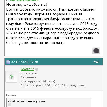
Не знаю, как добавить(
Вот так добавлю инфу про оп: На лице липофилинг
был в том году+ верхняя блефаро и нижняя
трансконъюнктивальная блефаропластика . в 2018
году была Реконструктивная отопластика. 2013 году
ставила нити. 2015 филер в носогубку и подбородок,
2020 еще раз ставила филер в подбородок, радиес в
шею и ббл, других аппаратных процедур не было.
Сейчас даже токсина нет на лице.
02.10.2024, 07:30
#
40
Solnze72
Посетитель
Beginner+
Благодарил(а): 34 раз(а)
Поблагодарили: 166 раз(а) в 53 сообщениях
Цитата:
Сообщение от
most.plastic