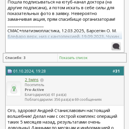
Пошла подписываться на ютуб-канал доктора (на
другие подписана), а потом искать в себе силы для
показательных фото в заявку. Невероятно
заманчивая акция, прям спасибище организаторам!
__________________
СМАС+платизмопластика, 12.03.2025, Барсегян О. М.
Блефаро верх, низ с кантопексией. 19.09.2023, Чухин
А.И.
Спасибо: 3
Показать список
01.10.2024, 19:28
#
31
2_twins
Посетитель
Pro-Active
Благодарил(а): 61 раз(а)
Поблагодарили: 356 раз(а) в 69 сообщениях
Ого, здорово! Андрей Станиславович настоящий
волшебник! Делал нам с сестрой комплекс операций
таких 5 месяцев назад, результатами очень
довольны) Данными по месяцам и информацией о