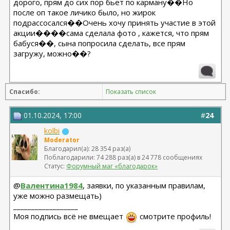
дорого, прям до сих пор бьет по карману��Но
после оп такое личико было, но жирок
подрассосался��Очень хочу принять участие в этой
акции����сама сделала фото , кажется, что прям
бабуся��, сына попросила сделать, все прям
загружу, можно��?
Спасибо:
Показать список
01.10.2024, 17:00
#
24
kolbi
Moderator
Благодарил(а): 28 354 раз(а)
Поблагодарили: 74 288 раз(а) в 24 778 сообщениях
Статус:
Форумный маг «благодарок»
@
Валентина1984
, заявки, по указанным правилам,
уже можно размещать)
__________________
Моя подпись всё не вмещает
смотрите профиль!