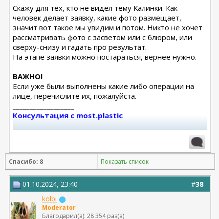
Скажу для тех, кто не видел тему Калинки. Как
человек делает заявку, какие фото размещает,
значит вот такое мы увидим и потом. Никто не хочет
рассматривать фото с засветом или с блюром, или
сверху-снизу и гадать про результат.
На этапе заявки можно постараться, вернее нужно.
ВАЖНО!
Если уже были выполнены какие либо операции на
лице, перечислите их, пожалуйста.
__________________
Консультация с most.plastic
Телеграм канал most.plastic
11.24 смас+эндо лба Барсегян Овсеп
Спасибо: 8
Показать список
+ липофилинг кистей рук Джимиев Мулдар (в одну оп)
Замена Мотива Эрго 475сс деми 20.03.23 Арамян
01.10.2024, 23:40
#
38
Левон,
kolbi
коррекция складки 04.24 + коррекция липофилингом
Moderator
Липофилинг лица + нити 10.2022 - Андрющенко
Благодарил(а): 28 354 раз(а)