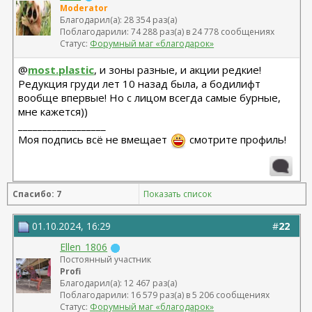
Moderator
Благодарил(а): 28 354 раз(а)
Поблагодарили: 74 288 раз(а) в 24 778 сообщениях
Статус:
Форумный маг «благодарок»
@
most.plastic
, и зоны разные, и акции редкие!
Редукция груди лет 10 назад была, а бодилифт
вообще впервые! Но с лицом всегда самые бурные,
мне кажется))
__________________
Моя подпись всё не вмещает
смотрите профиль!
Спасибо: 7
Показать список
01.10.2024, 16:29
#
22
Ellen_1806
Постоянный участник
Profi
Благодарил(а): 12 467 раз(а)
Поблагодарили: 16 579 раз(а) в 5 206 сообщениях
Статус:
Форумный маг «благодарок»