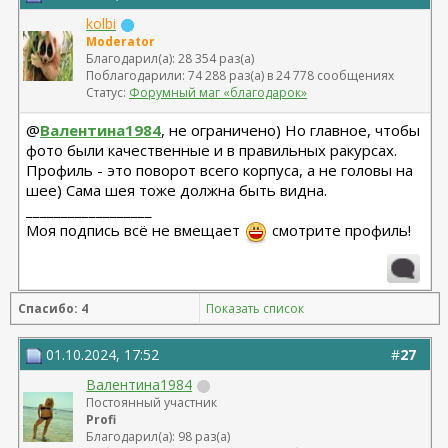
kolbi
Moderator
Благодарил(а): 28 354 раз(а)
Поблагодарили: 74 288 раз(а) в 24 778 сообщениях
Статус:
Форумный маг «благодарок»
@
Валентина1984
, не ограничено) Но главное, чтобы
фото были качественные и в правильных ракурсах.
Профиль - это поворот всего корпуса, а не головы на
шее) Сама шея тоже должна быть видна.
__________________
Моя подпись всё не вмещает
смотрите профиль!
Спасибо: 4
Показать список
01.10.2024, 17:52
#
27
Валентина1984
Постоянный участник
Profi
Благодарил(а): 98 раз(а)