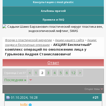
Консультация с most.plastic
Альбомы врачей
Правила и FAQ
Форум о пластической хирургии
Акции нашего сайта
Акции:
>
>
АКЦИЯ! Бесплатный*
скидки и бесплатные операции
>
комплекс операций по омоложению лица у
Гурьянова Андрея Станиславовича!
Ответ
2
<
1
3
4
5
6
12
>
Страница 2 из 37
Последняя
»
Опции темы
01.10.2024, 16:28
#
21
kolbi