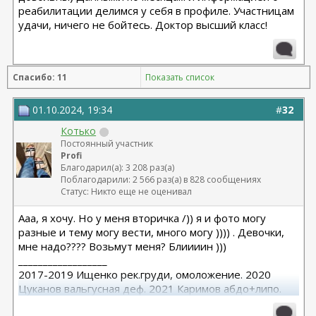
реабилитации делимся у себя в профиле. Участницам
удачи, ничего не бойтесь. Доктор высший класс!
Спасибо: 11
Показать список
01.10.2024, 19:34
#
32
Котько
Постоянный участник
Profi
Благодарил(а): 3 208 раз(а)
Поблагодарили: 2 566 раз(а) в 828 сообщениях
Статус: Никто еще не оценивал
Ааа, я хочу. Но у меня вторичка /)) я и фото могу
разные и тему могу вести, много могу )))) . Девочки,
мне надо???? Возьмут меня? Блиииин )))
__________________
2017-2019 Ищенко рек.груди, омоложение. 2020
Цуканов вальгусная деф. 2021 Каримов абдо+липо.