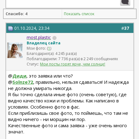
Спасибо: 4
Показать список
01.10.2024, 23:34
#
37
most.plastic
Владелец сайта
Мои фото: (
1
)
Благодарил(а): 4 245 раз(а)
Поблагодарили: 7 736 раз(а) в 2 249 сообщениях
Статус:
Мои посты горят ярче, чем солнце!
@
Диди
, это заявка или что?
@
Solnze72
, правильно, нельзя сдаваться! И надежда
не должна умирать никогда.
Я бы точно сделала иные фото (очень советую), где
видно качество кожи и проблемы. Как написано в
условиях. Особенно фото в фас.
Если приблизишь свое фото, то поймешь, что там не
видно ничего - ни морщин ни пор.
Качественные фото и сама заявка - уже очень много
значат.