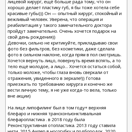
лицевой хирург, ещё больше рада тому, что он
хорошо делает пластику губ, я бы тоже хотела себе
красивые губы))) Он — опытный хирург, спокойный и
вежливый человек. Уверена, что операция и
реабилитация у такого замечательного доктора
пройдут замечательно. Очень хочется подарок на
свой день рождения))
Девочки, сильно не критикуйте, прикладываю свои
фото без фильтров, без косметики, даже сделала
фото в сильном наклоне, когда прям в пол смотришь.
Хочется вернуть лицо, повернуть время вспять, а то
тело ещё молодое, а лицо… Хочется остаться собой,
только моложе, чтобы глаза вновь сверкали от
отражения, увиденного в зеркале!)) Готова
приезжать по требованию хирурга и конечно же
вести личную тему, я не уже когда-то вела, только
вне акции)
На лице липофилинг был в том году+ верхняя
блефаро и нижняя трансконъюнктивальная
блефаропластика . в 2018 году была
Реконструктивная отопластика. 2013 году ставила
нити. 2015 филер в носогубку и подбородок, 2020