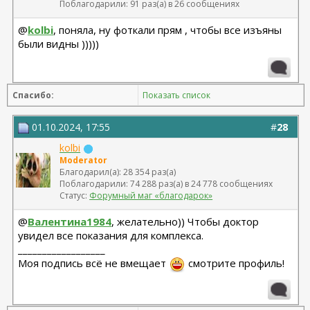
Поблагодарили: 91 раз(а) в 26 сообщениях
@
kolbi
, поняла, ну фоткали прям , чтобы все изъяны
были видны )))))
Спасибо:
Показать список
01.10.2024, 17:55
#
28
kolbi
Moderator
Благодарил(а): 28 354 раз(а)
Поблагодарили: 74 288 раз(а) в 24 778 сообщениях
Статус:
Форумный маг «благодарок»
@
Валентина1984
, желательно)) Чтобы доктор
увидел все показания для комплекса.
__________________
Моя подпись всё не вмещает
смотрите профиль!