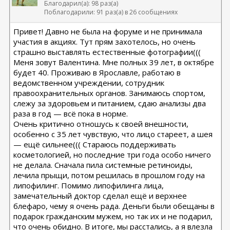
Благодарил(а): 98 раз(а)
Поблагодарили: 91 раз(а) в 26 сообщениях
Привет! Давно не была на форуме и не принимала
участия в акциях. Тут прям захотелось, но очень
страшно выставлять естественные фотографии(((
Меня зовут Валентина. Мне полных 39 лет, в октябре
будет 40. Проживаю в Ярославле, работаю в
ведомственном учреждении, сотрудник
правоохранительных органов. Занимаюсь спортом,
слежу за здоровьем и питанием, сдаю анализы два
раза в год — всё пока в норме.
Очень критично отношусь к своей внешности,
особенно с 35 лет чувствую, что лицо стареет, а шея
— ещё сильнее((( Стараюсь поддерживать
косметологией, но последние три года особо ничего
не делала. Сначала пила системные ретиноиды,
лечила прыщи, потом решилась в прошлом году на
липофилинг. Помимо липофилинга лица,
замечательный доктор сделал ещё и верхнее
блефаро, чему я очень рада. Деньги были обещаны в
подарок гражданским мужем, но так их и не подарил,
что очень обидно. В итоге, мы расстались, а я влезла