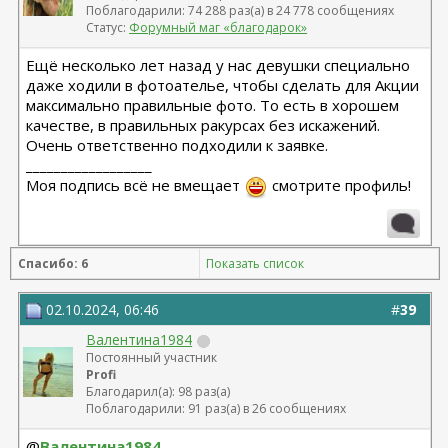
Олеся - оказалась сожжена платизма и нити стояли
Поблагодарили: 74 288 раз(а) в 24 778 сообщениях
там где нельзя
Статус:
Форумный маг «благодарок»
Рино 2020 - Константинов Бадри,
Ещё несколько лет назад у нас девушки специально
Миниабдо + грыжа 2019 - Малкаров
даже ходили в фотоателье, чтобы сделать для Акции
максимально правильные фото. То есть в хорошем
качестве, в правильных ракурсах без искажений.
Очень ответственно подходили к заявке.
__________________
Моя подпись всё не вмещает
смотрите профиль!
Спасибо: 6
Показать список
02.10.2024, 06:46
#
39
Валентина1984
Постоянный участник
Profi
Благодарил(а): 98 раз(а)
Поблагодарили: 91 раз(а) в 26 сообщениях
@
Валентина1984
,