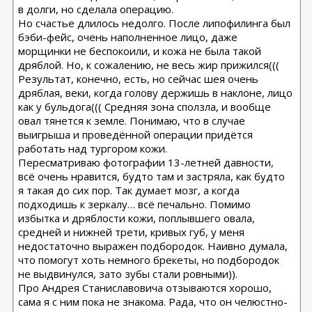
в долги, но сделала операцию.
Но счастье длилось недолго. После липофилинга был
бэби-фейс, очень наполненное лицо, даже
морщинки не беспокоили, и кожа не была такой
дряблой. Но, к сожалению, не весь жир прижился(((
Результат, конечно, есть, но сейчас шея очень
дряблая, веки, когда голову держишь в наклоне, лицо
как у бульдога((( Средняя зона сползла, и вообще
овал тянется к земле. Понимаю, что в случае
выигрыша и проведённой операции придётся
работать над тургором кожи.
Пересматриваю фотографии 13-летней давности,
всё очень нравится, будто там и застряла, как будто
я такая до сих пор. Так думает мозг, а когда
подходишь к зеркалу… всё печально. Помимо
избытка и дряблости кожи, поплывшего овала,
средней и нижней трети, кривых губ, у меня
недостаточно выражен подбородок. Наивно думала,
что помогут хоть немного брекеты, но подбородок
не выдвинулся, зато зубы стали ровными)).
Про Андрея Станиславовича отзываются хорошо,
сама я с ним пока не знакома. Рада, что он челюстно-