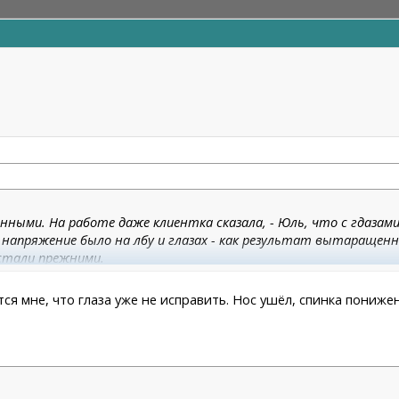
енными. На работе даже клиентка сказала, - Юль, что с гдазам
е напряжение было на лбу и глазах - как результат вытаращен
 стали прежними.
я и сравнивать ситуации
ся мне, что глаза уже не исправить. Нос ушёл, спинка понижен