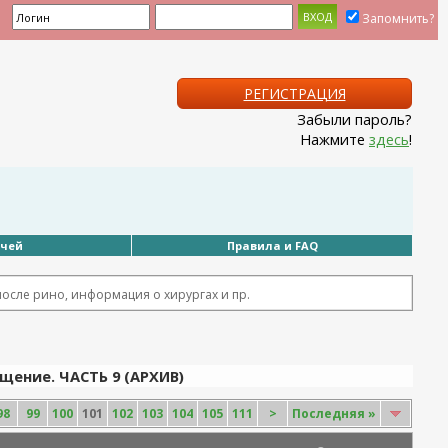
Запомнить?
РЕГИСТРАЦИЯ
Забыли пароль?
Нажмите
здесь
!
ачей
Правила и FAQ
после рино, информация о хирургах и пр.
щение. ЧАСТЬ 9 (АРХИВ)
98
99
100
101
102
103
104
105
111
>
Последняя
»