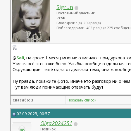
Sigrun
Постоянный участник
Profi
Благодарил(а): 209 раз(а)
Поблагодарили: 403 раз(а) в 225 сообщен
@
Seli
, на сроке 1 месяц многие отмечают придурковатос
У меня всё это тоже было. Улыбка вообще отдельная те
Окружающие - ещё одна отдельная тема, они ж вообще 
Ну правда, покажите фото, иначе это разговор ни о чём 
Тут вам люди понимающие отвечать будут
Спасибо: 3
Показать список
02.09.2025, 00:57
Olga2024251
Новичок