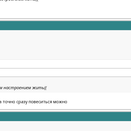
им настроением жить((
да точно сразу повеситься можно