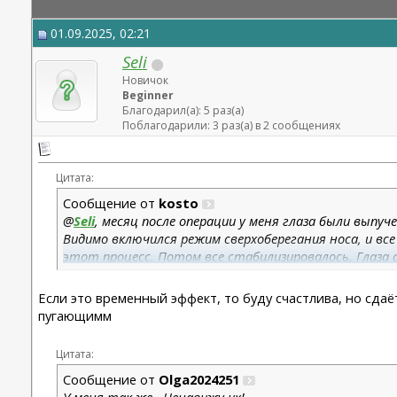
01.09.2025, 02:21
Seli
Новичок
Beginner
Благодарил(а): 5 раз(а)
Поблагодарили: 3 раз(а) в 2 сообщениях
Цитата:
Сообщение от
kosto
@
Seli
, месяц после операции у меня глаза были выпуч
Видимо включился режим сверхоберегания носа, и вс
этот процесс. Потом все стабилизировалось. Глаза
Может вы покажете фото? Сложно ориентироватьс
Если это временный эффект, то буду счастлива, но сдаёт
пугающимм
Цитата:
Сообщение от
Olga2024251
У меня так же . Ненавижу их!