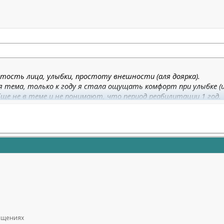
атость лица, улыбки, простоту внешности (аля доярка).
 тема, только к году я стала ощущать комфорт при улыбке (и
ще не в теме и не понимают, что период реабилитации 1 год.
чём (по большому счёту).
общениях