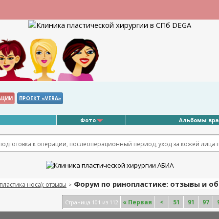
АЦИИ
ПРОЕКТ «VERA»
Фото
Альбомы вр
 подготовка к операции, послеоперационный период, уход за кожей лица 
Форум по ринопластике: отзывы и об
пластика носа): отзывы
>
«
Первая
<
51
91
97
Страница 101 из 112