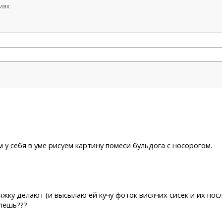
иях
м у себя в уме рисуем картину помеси бульдога с носорогом.
дтяжку делают (и высылаю ей кучу фоток висячих сисек и их п
шлёшь???