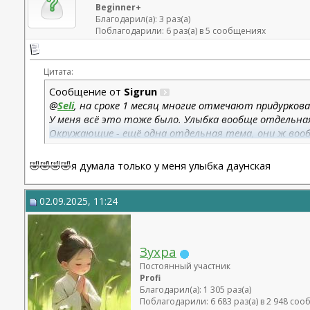
Beginner+
Благодарил(а): 3 раз(а)
Поблагодарили: 6 раз(а) в 5 сообщениях
Цитата:
Сообщение от
Sigrun
@
Seli
, на сроке 1 месяц многие отмечают придурков
У меня всё это тоже было. Улыбка вообще отдельная
Окружающие - ещё одна отдельная тема, они ж вооб
Ну правда, покажите фото, иначе это разговор ни о 
🤣🤣🤣🤣я думала только у меня улыбка даунская
Тут вам люди понимающие отвечать будут
02.09.2025, 11:24
Зухра
Постоянный участник
Profi
Благодарил(а): 1 305 раз(а)
Поблагодарили: 6 683 раз(а) в 2 948 со